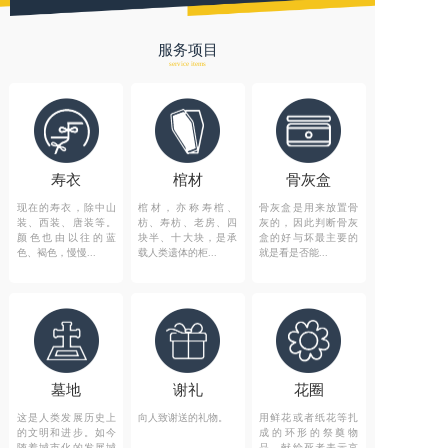
服务项目
service items
寿衣
棺材
骨灰盒
现在的寿衣，除中山
棺材，亦称寿棺、
骨灰盒是用来放置骨
装、西装、唐装等。
枋、寿枋、老房、四
灰的，因此判断骨灰
颜色也由以往的蓝
块半、十大块，是承
盒的好与坏最主要的
色、褐色，慢慢...
载人类遗体的柜...
就是看是否能...
墓地
谢礼
花圈
这是人类发展历史上
向人致谢送的礼物。
用鲜花或者纸花等扎
的文明和进步。如今
成的环形的祭奠物
随着城市化的发展城
品，献给死者表示哀