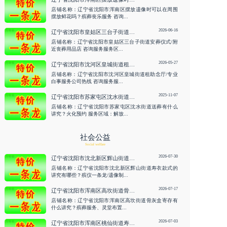
店铺名称：辽宁省沈阳市浑南区摆放遗像时可以在周围
摆放鲜花吗？殡葬丧乐服务 咨询...
2026-06-16
辽宁省沈阳市皇姑区三台子街道安葬仪式/附近丧葬用品店 咨询服务
店铺名称：辽宁省沈阳市皇姑区三台子街道安葬仪式/附
近丧葬用品店 咨询服务服务区...
2026-05-27
辽宁省沈阳市沈河区皇城街道租助念厅/专业白事服务公司热线 咨询服务
店铺名称：辽宁省沈阳市沈河区皇城街道租助念厅/专业
白事服务公司热线 咨询服务服...
2025-11-07
辽宁省沈阳市苏家屯区沈水街道送葬有什么讲究？火化预约
店铺名称：辽宁省沈阳市苏家屯区沈水街道送葬有什么
讲究？火化预约 服务区域：解放...
社会公益
Social welfare
2026-07-30
辽宁省沈阳市沈北新区辉山街道寿衣款式的讲究有哪些？殡仪一条龙/遗像制作 咨询服务
店铺名称：辽宁省沈阳市沈北新区辉山街道寿衣款式的
讲究有哪些？殡仪一条龙/遗像制...
2026-07-17
辽宁省沈阳市浑南区高坎街道骨灰盒寄存有什么讲究？殡葬服务、灵堂布置 咨询服务
店铺名称：辽宁省沈阳市浑南区高坎街道骨灰盒寄存有
什么讲究？殡葬服务、灵堂布置...
2026-07-03
辽宁省沈阳市浑南区桃仙街道寿衣的材质选择禁忌有哪些？墓碑刻字/安葬仪式 咨询服务