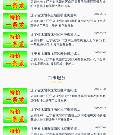
店铺名称：辽宁省沈阳市浑南区深井子街道运送骨灰盒
的注意事项有哪些？助念/寿衣 ...
2026-06-16
辽宁省沈阳市皇姑区明廉街道祭拜有什么注意事项？助念，寿衣 咨询服务
店铺名称：辽宁省沈阳市皇姑区明廉街道祭拜有什么注
意事项？助念，寿衣 咨询服务服...
2026-05-27
辽宁省沈阳市沈河区南塔街道入土为安/治丧一条龙/殡仪电话 咨询服务
店铺名称：辽宁省沈阳市沈河区南塔街道入土为安/治丧
一条龙/殡仪电话 咨询服务服务...
2025-11-07
辽宁省沈阳市沈河区寿鞋最忌讳什么？白事热线/花圈寿衣
店铺名称：辽宁省沈阳市沈河区寿鞋最忌讳什么？白事
热线/花圈寿衣 服务区域：北站...
白事服务
White service
2026-07-30
辽宁省沈阳市沈北新区财落街道寿衣的颜色选择有什么讲究？运送骨灰，下葬 咨询服务
店铺名称：辽宁省沈阳市沈北新区财落街道寿衣的颜色
选择有什么讲究？运送骨灰，下...
2026-07-17
辽宁省沈阳市浑南区王滨街道临终关怀的服务提供主体有哪些？殡葬服务网/白事热线 咨询服务
店铺名称：辽宁省沈阳市浑南区王滨街道临终关怀的服
务提供主体有哪些？殡葬服务网...
2026-07-03
辽宁省沈阳市浑南区祝家街道摆放在遗像周围的鲜花一般多久更换一次？临终关怀 咨询服务
店铺名称：辽宁省沈阳市浑南区祝家街道摆放在遗像周