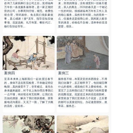
咨询了几家殡葬行业公司之后，觉得福寿
束，突然的降温，没有感受到一丝春天暖
万年长一条龙服务最靠谱，是一家正规经
意，亲人的离去，2020的春天是一个铭记
营的公司，办事周到仔细，规范。收费也
一生的时刻。很感谢福寿万年长工作人员
很合理，明码标价。免去我们很多麻烦
的细心服务，虽然非常时期，办的简单一
事，真心感谢！接*灵车、指导应知应做
点，但服务还是很用心的，我和家人都非
事项、花篮选购、礼厅布置、餐饮代订、
常的满意，价格也不含糊，清单单价清清
杨行告别会等等...
楚楚，很良...
案例四
案例三
至亲本来来上海跟我们一起欢度过春节
服务很不错，布置灵堂的东西很全，不用
的，身体不适去医院检查，不幸确证癌症
我们动脑子，反正都带齐了，包括锡箔啊
晚期，真的接受不了，非常难过。老先生
什么的都有，感觉他们车上要啥有啥。布
身体越来越差，对于在上海办理后事我们
置完了之后和我们说了常规的习俗和需要
一点不懂，幸好现在有互联网，让我们生
的花圈花篮。花篮送过来的花也很新鲜。
活如此便捷，解决了我们很多困难。跟客
家里就放了我们至亲的几个花篮，之后要
服电话沟通后，又见了一面，了解了大概
的都可以直接送到位。办证速度很快，效
的流程，提前准...
率高，服务态...