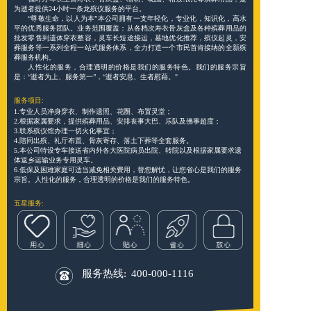
为逝者提供24小时一条龙殡仪服务的平台。
“尊敬生命，以人为本”本公司拥有一支年轻化，专业化，知识化，高水
平的优秀服务团队。业务范围覆盖：从各档次寿衣骨灰盒及各种殡葬用品的
批发零售到遗体穿衣整容，灵车长短途接运，墓地优化推荐，殡仪起灵，安
葬服务等一系列全程一站式服务体系，全力打造一个市民首肯接纳的全新殡
葬服务机构。
人性化的服务，合理透明的价格是我们的服务特色。我们的服务宗旨
是：“逝者为上、服务第一”，“逝者安息、生者慰藉。"
服务项目:
1.专业人员净身穿衣、制作遗照、花圈、布置灵堂；
2.根据家属要求，提供殡葬用品、安排丧事大巴、乐队及佛事超度；
3.联系殡仪馆办理一切火化事宜；
4.陪同出殡、礼厅布置、骨灰寄存、落土下葬等全套服务。
5.本公司特设专车接送省内外各大医院病员出院、转院以及根据家属要求遗
体返乡运输业务专用灵车。
6.低保及困难家庭可适当减免相关费用，替您解忧，让您省心是我们的服务
宗旨。人性化的服务，合理透明的价格是我们的服务特色。
五星服务:
服务热线:
400-000-1116