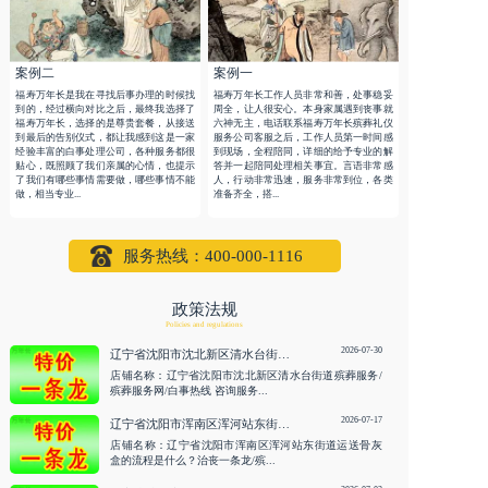
案例二
案例一
福寿万年长是我在寻找后事办理的时候找
福寿万年长工作人员非常和善，处事稳妥
到的，经过横向对比之后，最终我选择了
周全，让人很安心。本身家属遇到丧事就
福寿万年长，选择的是尊贵套餐，从接送
六神无主，电话联系福寿万年长殡葬礼仪
到最后的告别仪式，都让我感到这是一家
服务公司客服之后，工作人员第一时间感
经验丰富的白事处理公司，各种服务都很
到现场，全程陪同，详细的给予专业的解
贴心，既照顾了我们亲属的心情，也提示
答并一起陪同处理相关事宜。言语非常感
了我们有哪些事情需要做，哪些事情不能
人，行动非常迅速，服务非常到位，各类
做，相当专业...
准备齐全，搭...
服务热线：400-000-1116
政策法规
Policies and regulations
2026-07-30
辽宁省沈阳市沈北新区清水台街道殡葬服务/殡葬服务网/白事热线 咨询服务
店铺名称：辽宁省沈阳市沈北新区清水台街道殡葬服务/
殡葬服务网/白事热线 咨询服务...
2026-07-17
辽宁省沈阳市浑南区浑河站东街道运送骨灰盒的流程是什么？治丧一条龙/殡仪电话 咨询服务
店铺名称：辽宁省沈阳市浑南区浑河站东街道运送骨灰
盒的流程是什么？治丧一条龙/殡...