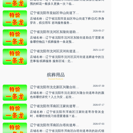
围的鲜花一般多久更换一次？临...
2026-06-16
辽宁省沈阳市皇姑区华山街道下葬仪式/净身穿衣，殡仪用车 咨询服务
店铺名称：辽宁省沈阳市皇姑区华山街道下葬仪式/净身
穿衣，殡仪用车 咨询服务服务...
2026-05-27
辽宁省沈阳市沈河区东陵街道助念厅需要准备哪些物品？殡葬服务一条龙预约 咨询服务
店铺名称：辽宁省沈阳市沈河区东陵街道助念厅需要准
备哪些物品？殡葬服务一条龙预...
2025-11-07
辽宁省沈阳市沈河区滨河街道送葬途中的注意事项/殡葬服务
店铺名称：辽宁省沈阳市沈河区滨河街道送葬途中的注
意事项/殡葬服务 服务区域：北...
殡葬用品
Funeral Products
2026-07-30
辽宁省沈阳市沈北新区兴隆台街道寿衣的颜色有哪些讲究？入土为安，起坟 咨询服务
店铺名称：辽宁省沈阳市沈北新区兴隆台街道寿衣的颜
色有哪些讲究？入土为安，起坟...
2026-07-17
辽宁省沈阳市浑南区汪家街道寄存骨灰盒时，有哪些传统习俗需要遵循？追悼会策划 咨询服务
店铺名称：辽宁省沈阳市浑南区汪家街道寄存骨灰盒
时，有哪些传统习俗需要遵循？追...
2026-07-03
辽宁省沈阳市浑南区白塔街道寿衣的款式细节禁忌有哪些？殡仪用车接运 咨询服务
店铺名称：辽宁省沈阳市浑南区白塔街道寿衣的款式细