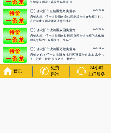
节禁忌有哪些？殡仪用车接运 咨...
2026-06-16
辽宁省沈阳市皇姑区北塔街道参加葬礼时，言行举止有哪些需要注意的地方？丧葬用车 咨询服务
店铺名称：辽宁省沈阳市皇姑区北塔街道参加葬礼时，
言行举止有哪些需要注意的地方...
2026-05-27
辽宁省沈阳市沈河区泉园街道海葬的具体流程是怎样的？丧葬服务、灵车出租 咨询服务
店铺名称：辽宁省沈阳市沈河区泉园街道海葬的具体流
程是怎样的？丧葬服务、灵车出...
2025-11-07
辽宁省沈阳市沈河区万莲街道寿衣几个扣子？迁坟，捡骨
店铺名称：辽宁省沈阳市沈河区万莲街道寿衣几个扣
子？迁坟，捡骨 服务区域：北站街...
免费
24小时
首页
殡葬服务
咨询
上门服务
Funeral services
2026-07-30
辽宁省沈阳市沈北新区黄家街道殡葬灵车接运的流程是什么？白事咨询、殡葬一条龙 咨询服务
店铺名称：辽宁省沈阳市沈北新区黄家街道殡葬灵车接
运的流程是什么？白事咨询、殡...
2026-07-17
辽宁省沈阳市沈北新区极乐世界/白事热线、殡仪服务 咨询服务
店铺名称：辽宁省沈阳市沈北新区极乐世界/白事热线、
殡仪服务 咨询服务服务区域：...
2026-07-03
辽宁省沈阳市浑南区李相街道白事咨询/殡仪用车存放/告别厅设计 咨询服务
店铺名称：辽宁省沈阳市浑南区李相街道白事咨询/殡仪
用车存放/告别厅设计 咨询服务...