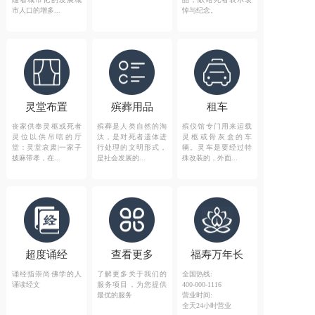
市人口的增多...
悼与纪念。
灵堂布置
殡葬用品
租车
丧家供奉灵柩或死者
殡葬是人类自然的淘
殡仪馆专门用来运载
灵位以供吊唁的厅
汰，是对死者遗体进
灵柩或骨灰盒的车
堂：灵堂哀肃|一家子
行处理的文明形式，
辆。灵车是要经过特
披麻带孝，在...
是社会发展的...
殊改装的，外面...
超度诵经
查看更多
福寿万年长
诵经指崇尚佛学的人
了解更多关于我们的
全国热线:
诵读经文
服务项目，为您提供
400-000-1116
最优的服务
营业时间:
全天24小时营业