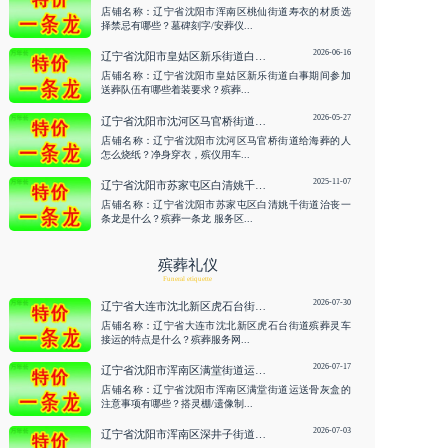
店铺名称：辽宁省沈阳市浑南区桃仙街道寿衣的材质选
择禁忌有哪些？墓碑刻字/安葬仪...
2026-06-16
辽宁省沈阳市皇姑区新乐街道白事期间参加送葬队伍有哪些着装要求？殡葬一条龙 咨询服务
店铺名称：辽宁省沈阳市皇姑区新乐街道白事期间参加
送葬队伍有哪些着装要求？殡葬...
2026-05-27
辽宁省沈阳市沈河区马官桥街道给海葬的人怎么烧纸？净身穿衣，殡仪用车 咨询服务
店铺名称：辽宁省沈阳市沈河区马官桥街道给海葬的人
怎么烧纸？净身穿衣，殡仪用车...
2025-11-07
辽宁省沈阳市苏家屯区白清姚千街道治丧一条龙是什么？殡葬一条龙
店铺名称：辽宁省沈阳市苏家屯区白清姚千街道治丧一
条龙是什么？殡葬一条龙 服务区...
殡葬礼仪
Funeral etiquette
2026-07-30
辽宁省大连市沈北新区虎石台街道殡葬灵车接运的特点是什么？殡葬服务网/白事热线 咨询服务
店铺名称：辽宁省大连市沈北新区虎石台街道殡葬灵车
接运的特点是什么？殡葬服务网...
2026-07-17
辽宁省沈阳市浑南区满堂街道运送骨灰盒的注意事项有哪些？搭灵棚/遗像制作 咨询服务
店铺名称：辽宁省沈阳市浑南区满堂街道运送骨灰盒的
注意事项有哪些？搭灵棚/遗像制...
2026-07-03
辽宁省沈阳市浑南区深井子街道运送骨灰盒的注意事项有哪些？助念/寿衣 咨询服务