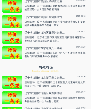
2026-07-03
辽宁省沈阳市皇姑区鸭绿江街道运送骨灰盒的流程是什么？灵堂布置 咨询服务
店铺名称：辽宁省沈阳市皇姑区鸭绿江街道运送骨灰盒
的流程是什么？灵堂布置 咨询服...
2026-06-16
辽宁省沈阳市皇姑区黄河街道古代祭祀贡果的具体种类有哪些？殡葬一条龙 咨询服务
店铺名称：辽宁省沈阳市皇姑区黄河街道古代祭祀贡果
的具体种类有哪些？殡葬一条龙...
2026-05-27
辽宁省沈阳市沈河区五里河街道净身穿衣/白事热线 咨询服务
店铺名称：辽宁省沈阳市沈河区五里河街道净身穿衣/白
事热线 咨询服务服务区域：北...
2025-11-07
辽宁省沈阳市苏家屯区八一红菱街道白事礼包封口吗?殡葬服务中心
店铺名称：辽宁省沈阳市苏家屯区八一红菱街道白事礼
包封口吗?殡葬服务中心 服务区...
与佛有缘
Predestined relationship with Buddha
2026-07-30
辽宁省沈阳市沈北新区道义街道寿衣有龙凤图案好不好？殡仪预约，助念 咨询服务
店铺名称：辽宁省沈阳市沈北新区道义街道寿衣有龙凤
图案好不好？殡仪预约，助念 咨...
2026-07-17
辽宁省沈阳市浑南区东湖街道临终关怀的服务提供主体是什么？捡骨，超度 咨询服务
店铺名称：辽宁省沈阳市浑南区东湖街道临终关怀的服
务提供主体是什么？捡骨，超度...
2026-07-03
辽宁省沈阳市浑南区摆放遗像时可以在周围摆放鲜花吗？殡葬丧乐服务 咨询服务