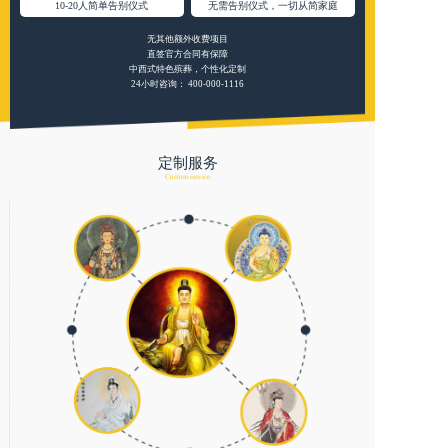
10-20人简单告别仪式
无需告别仪式，一切从简家庭
无其他额外收费项目
直签官方合同有保障
中西式特色殡葬，个性化定制
24小时咨询：
400-000-1116
定制服务
Custom service