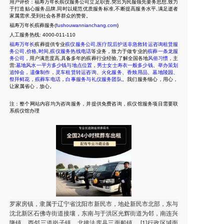
用户评价：福寿万年长殡仪服务公司立足职责,突出为民服领先要务思想,致力
于打造贴心服务品牌,同时以规范优质服务标准,不断提高服务水平,满足逝者
家属需求,受到社会各界群众的赞誉。
福寿万年长殡葬服务(
fushouwannianchang.com
)
人工服务热线:
4000-011-110
福寿万年长
殡葬提供专业
殡仪服务公司
,
医疗院后护送非急救转运咨询租赁服
务公司
,
价格
,
时间
,
殡仪服务热线电话
等业务，致力于做专业的
殡葬一条龙服
务公司
，用户满意度高,具备多年的殡葬行业经验,了解全国各地
风俗习惯
，主
营:
墓地风水一平方多少钱与地点位置
，
男士女士寿衣一般多少钱
、
举办策划
追悼会
，
遗像制作
，
灵车租赁转运咨询
、
火化服务
、
香烛用品
、
墓地陵园
、
祭拜鲜花
，
殡葬车电话
，
白事服务与礼仪服务团队
。我们服务细心，用心，
让家属省心，放心。
注：整个网站内容均为咨询服务，并提供免费咨询，殡仪馆服务项目需要联
系殡仪馆办理
罗家房镇，隶属于辽宁省沈阳市新民市，地处新民市北部，东与
沈北新区石佛寺街道接壤，东南与于洪区光辉街道为邻，南连兴
隆镇，西邻三道岗子镇，北接法库县三面船镇， [1]行政区域面