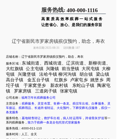
服务热线:
400-000-1116
高素质高效率殡葬一站式服务
让您省心、放心、是我们的服务宗旨
辽宁省新民市罗家房镇殡仪预约，助念，寿衣
发布日期:2025-08-31
访问数量:187
店铺名称：辽宁省新民市罗家房镇殡仪预约，助念，寿衣
东城街道、西城街道、辽滨街道、新柳街道、
服务区域：
大红旗镇
公主屯镇
兴隆镇
前当堡镇
大民屯镇
大柳
屯镇
兴隆堡镇
法哈
牛镇
柳河沟镇
胡台镇
梁山镇
高台子镇
金五台子镇
红旗乡
卢家屯
乡
姚堡乡
周
坨子
镇
于家窝堡乡
新
农村镇
东蛇山子镇
陶家屯
镇
罗家房镇
三道岗子镇
张家屯镇
公司名称：
福寿万年长殡葬服务公司
主营业务：
殡葬服务
、
灵堂布置
、
丧葬一条龙
、
殡仪车出租
、
白事服务
、
灵
车接运
、
殡葬用品
、
长途跨省转运
、
火化预约
，
下葬安葬礼仪服务
，
殡仪一
条龙服务
服务特色：
墓地销售转让
，
救护车出租
，
病人转运用车
，
跨省骨灰护送
等一
系列殡葬服务，
致力于殡葬一条龙全包托管式管家服务
服务热线：4000-011-110
服务时间：人工、全天