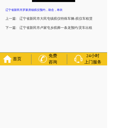
辽宁省新民市罗家房镇殡仪预约，助念，寿衣
上一篇:
辽宁省新民市大民屯镇殡仪特殊车辆-殡仪车租赁
下一篇:
辽宁省新民市卢家屯乡殡葬一条龙预约/灵车出租
免费
24小时
首页
咨询
上门服务
官方公众号
福寿万年长
400-000-1116
各城市均有服务人员上门服务