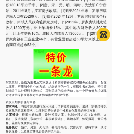
积130.13平方千米。 [2]唐、宋、元、明、清时，为沈阳广宁所
治；2011年8月，罗家房乡改镇。 [1]截至2024年末，罗家房镇
户籍人口有25289人。 [3]截至2024年12月，罗家房镇辖16个行
政村， [3]镇人民政府驻罗家房村。 [1]2011年，罗家房镇财政总
收入1300万元，比上年增长15%。其中地方财政收入300万
元，比上年增长16%。农民人均纯收入13000元。 [1]2018年，
罗家房镇有工业企业46个，有营业面积超过50平方米以上的综
合商店或超市53个。
殡仪策划，是指为逝者及其家属设计和安排丧葬仪式和服务的全过程，旨在
以庄重、尊重和个性化的方式，纪念逝者的一生，抚慰生者的哀伤。殡仪策
划涵盖了从处理到丧葬仪式，再到后期的悼念活动，每一个环节都力求体现
对逝者的深切缅怀和对生者情感需求的细致关怀。
殡仪策划的步骤与内容
需求沟通
：与逝者家属进行深入沟通，了解逝者的生平、爱好、宗教信仰以
及家属的意愿和需求，以便制定符合逝者个性和文化背景的殡仪方案。
方案设计
：根据沟通结果，设计殡仪方案，包括处理方式（如土葬、火
化）、仪式类型（宗教仪式、非宗教仪式）、场地布置、悼词撰写、音乐选
择、花圈与挽联的定制等。
服务预订
：预订、灵堂、火化场、墓地等场地，安排灵车、接待车辆，预订
餐饮服务，以及预订其他必要的殡仪用品。