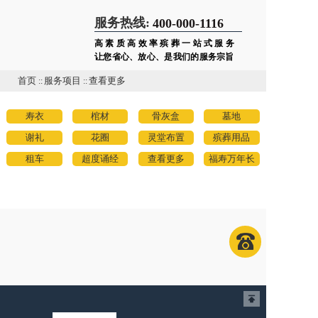
服务热线:
400-000-1116
高素质高效率殡葬一站式服务
让您省心、放心、是我们的服务宗旨
首页
::
服务项目
::
查看更多
寿衣
棺材
骨灰盒
墓地
谢礼
花圈
灵堂布置
殡葬用品
租车
超度诵经
查看更多
福寿万年长