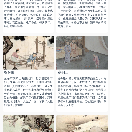
咨询了几家殡葬行业公司之后，觉得福寿
束，突然的降温，没有感受到一丝春天暖
万年长一条龙服务最靠谱，是一家正规经
意，亲人的离去，2020的春天是一个铭记
营的公司，办事周到仔细，规范。收费也
一生的时刻。很感谢福寿万年长工作人员
很合理，明码标价。免去我们很多麻烦
的细心服务，虽然非常时期，办的简单一
事，真心感谢！接*灵车、指导应知应做
点，但服务还是很用心的，我和家人都非
事项、花篮选购、礼厅布置、餐饮代订、
常的满意，价格也不含糊，清单单价清清
杨行告别会等等...
楚楚，很良...
案例四
案例三
至亲本来来上海跟我们一起欢度过春节
服务很不错，布置灵堂的东西很全，不用
的，身体不适去医院检查，不幸确证癌症
我们动脑子，反正都带齐了，包括锡箔啊
晚期，真的接受不了，非常难过。老先生
什么的都有，感觉他们车上要啥有啥。布
身体越来越差，对于在上海办理后事我们
置完了之后和我们说了常规的习俗和需要
一点不懂，幸好现在有互联网，让我们生
的花圈花篮。花篮送过来的花也很新鲜。
活如此便捷，解决了我们很多困难。跟客
家里就放了我们至亲的几个花篮，之后要
服电话沟通后，又见了一面，了解了大概
的都可以直接送到位。办证速度很快，效
的流程，提前准...
率高，服务态...