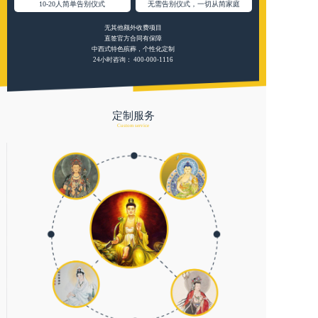
10-20人简单告别仪式
无需告别仪式，一切从简家庭
无其他额外收费项目
直签官方合同有保障
中西式特色殡葬，个性化定制
24小时咨询：
400-000-1116
定制服务
Custom service