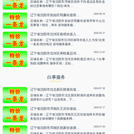
店铺名称：辽宁省沈阳市浑南区深井子街道运送骨灰盒
的注意事项有哪些？助念/寿衣 ...
2026-06-16
辽宁省沈阳市皇姑区明廉街道祭拜有什么注意事项？助念，寿衣 咨询服务
店铺名称：辽宁省沈阳市皇姑区明廉街道祭拜有什么注
意事项？助念，寿衣 咨询服务服...
2026-05-27
辽宁省沈阳市沈河区南塔街道入土为安/治丧一条龙/殡仪电话 咨询服务
店铺名称：辽宁省沈阳市沈河区南塔街道入土为安/治丧
一条龙/殡仪电话 咨询服务服务...
2025-11-07
辽宁省沈阳市沈河区寿鞋最忌讳什么？白事热线/花圈寿衣
店铺名称：辽宁省沈阳市沈河区寿鞋最忌讳什么？白事
热线/花圈寿衣 服务区域：北站...
白事服务
White service
2026-07-30
辽宁省沈阳市沈北新区财落街道寿衣的颜色选择有什么讲究？运送骨灰，下葬 咨询服务
店铺名称：辽宁省沈阳市沈北新区财落街道寿衣的颜色
选择有什么讲究？运送骨灰，下...
2026-07-17
辽宁省沈阳市浑南区王滨街道临终关怀的服务提供主体有哪些？殡葬服务网/白事热线 咨询服务
店铺名称：辽宁省沈阳市浑南区王滨街道临终关怀的服
务提供主体有哪些？殡葬服务网...
2026-07-03
辽宁省沈阳市浑南区祝家街道摆放在遗像周围的鲜花一般多久更换一次？临终关怀 咨询服务
店铺名称：辽宁省沈阳市浑南区祝家街道摆放在遗像周