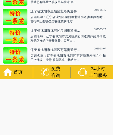
节禁忌有哪些？殡仪用车接运 咨...
2026-06-16
辽宁省沈阳市皇姑区北塔街道参加葬礼时，言行举止有哪些需要注意的地方？丧葬用车 咨询服务
店铺名称：辽宁省沈阳市皇姑区北塔街道参加葬礼时，
言行举止有哪些需要注意的地方...
2026-05-27
辽宁省沈阳市沈河区泉园街道海葬的具体流程是怎样的？丧葬服务、灵车出租 咨询服务
店铺名称：辽宁省沈阳市沈河区泉园街道海葬的具体流
程是怎样的？丧葬服务、灵车出...
2025-11-07
辽宁省沈阳市沈河区万莲街道寿衣几个扣子？迁坟，捡骨
店铺名称：辽宁省沈阳市沈河区万莲街道寿衣几个扣
子？迁坟，捡骨 服务区域：北站街...
免费
24小时
首页
殡葬服务
咨询
上门服务
Funeral services
2026-07-30
辽宁省沈阳市沈北新区黄家街道殡葬灵车接运的流程是什么？白事咨询、殡葬一条龙 咨询服务
店铺名称：辽宁省沈阳市沈北新区黄家街道殡葬灵车接
运的流程是什么？白事咨询、殡...
2026-07-17
辽宁省沈阳市沈北新区极乐世界/白事热线、殡仪服务 咨询服务
店铺名称：辽宁省沈阳市沈北新区极乐世界/白事热线、
殡仪服务 咨询服务服务区域：...
2026-07-03
辽宁省沈阳市浑南区李相街道白事咨询/殡仪用车存放/告别厅设计 咨询服务
店铺名称：辽宁省沈阳市浑南区李相街道白事咨询/殡仪
用车存放/告别厅设计 咨询服务...