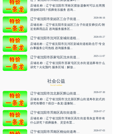
店铺名称：辽宁省沈阳市浑南区摆放遗像时可以在周围
摆放鲜花吗？殡葬丧乐服务 咨询...
2026-06-16
辽宁省沈阳市皇姑区三台子街道安葬仪式/附近丧葬用品店 咨询服务
店铺名称：辽宁省沈阳市皇姑区三台子街道安葬仪式/附
近丧葬用品店 咨询服务服务区...
2026-05-27
辽宁省沈阳市沈河区皇城街道租助念厅/专业白事服务公司热线 咨询服务
店铺名称：辽宁省沈阳市沈河区皇城街道租助念厅/专业
白事服务公司热线 咨询服务服...
2025-11-07
辽宁省沈阳市苏家屯区沈水街道送葬有什么讲究？火化预约
店铺名称：辽宁省沈阳市苏家屯区沈水街道送葬有什么
讲究？火化预约 服务区域：解放...
社会公益
Social welfare
2026-07-30
辽宁省沈阳市沈北新区辉山街道寿衣款式的讲究有哪些？殡仪一条龙/遗像制作 咨询服务
店铺名称：辽宁省沈阳市沈北新区辉山街道寿衣款式的
讲究有哪些？殡仪一条龙/遗像制...
2026-07-17
辽宁省沈阳市浑南区高坎街道骨灰盒寄存有什么讲究？殡葬服务、灵堂布置 咨询服务
店铺名称：辽宁省沈阳市浑南区高坎街道骨灰盒寄存有
什么讲究？殡葬服务、灵堂布置...
2026-07-03
辽宁省沈阳市浑南区桃仙街道寿衣的材质选择禁忌有哪些？墓碑刻字/安葬仪式 咨询服务