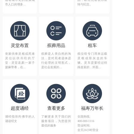
市人口的增多...
悼与纪念。
灵堂布置
殡葬用品
租车
丧家供奉灵柩或死者
殡葬是人类自然的淘
殡仪馆专门用来运载
灵位以供吊唁的厅
汰，是对死者遗体进
灵柩或骨灰盒的车
堂：灵堂哀肃|一家子
行处理的文明形式，
辆。灵车是要经过特
披麻带孝，在...
是社会发展的...
殊改装的，外面...
超度诵经
查看更多
福寿万年长
诵经指崇尚佛学的人
了解更多关于我们的
全国热线:
诵读经文
服务项目，为您提供
400-000-1116
最优的服务
营业时间:
全天24小时营业