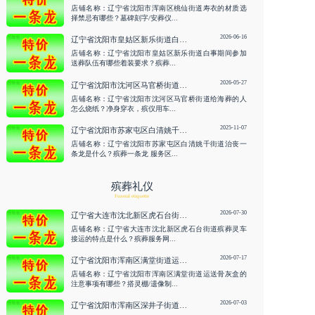
店铺名称：辽宁省沈阳市浑南区桃仙街道寿衣的材质选
择禁忌有哪些？墓碑刻字/安葬仪...
2026-06-16
辽宁省沈阳市皇姑区新乐街道白事期间参加送葬队伍有哪些着装要求？殡葬一条龙 咨询服务
店铺名称：辽宁省沈阳市皇姑区新乐街道白事期间参加
送葬队伍有哪些着装要求？殡葬...
2026-05-27
辽宁省沈阳市沈河区马官桥街道给海葬的人怎么烧纸？净身穿衣，殡仪用车 咨询服务
店铺名称：辽宁省沈阳市沈河区马官桥街道给海葬的人
怎么烧纸？净身穿衣，殡仪用车...
2025-11-07
辽宁省沈阳市苏家屯区白清姚千街道治丧一条龙是什么？殡葬一条龙
店铺名称：辽宁省沈阳市苏家屯区白清姚千街道治丧一
条龙是什么？殡葬一条龙 服务区...
殡葬礼仪
Funeral etiquette
2026-07-30
辽宁省大连市沈北新区虎石台街道殡葬灵车接运的特点是什么？殡葬服务网/白事热线 咨询服务
店铺名称：辽宁省大连市沈北新区虎石台街道殡葬灵车
接运的特点是什么？殡葬服务网...
2026-07-17
辽宁省沈阳市浑南区满堂街道运送骨灰盒的注意事项有哪些？搭灵棚/遗像制作 咨询服务
店铺名称：辽宁省沈阳市浑南区满堂街道运送骨灰盒的
注意事项有哪些？搭灵棚/遗像制...
2026-07-03
辽宁省沈阳市浑南区深井子街道运送骨灰盒的注意事项有哪些？助念/寿衣 咨询服务