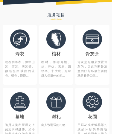
服务项目
service items
寿衣
棺材
骨灰盒
现在的寿衣，除中山
棺材，亦称寿棺、
骨灰盒是用来放置骨
装、西装、唐装等。
枋、寿枋、老房、四
灰的，因此判断骨灰
颜色也由以往的蓝
块半、十大块，是承
盒的好与坏最主要的
色、褐色，慢慢...
载人类遗体的柜...
就是看是否能...
墓地
谢礼
花圈
这是人类发展历史上
向人致谢送的礼物。
用鲜花或者纸花等扎
的文明和进步。如今
成的环形的祭奠物
随着城市化的发展城
品，献给死者表示哀