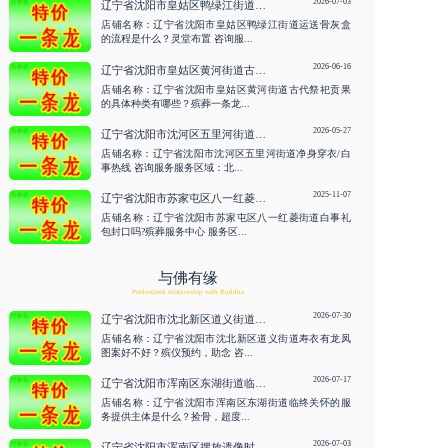
2026-07-03
辽宁省沈阳市皇姑区鸭绿江街道运送骨灰盒的流程是什么？灵堂布置 咨询服务
店铺名称：辽宁省沈阳市皇姑区鸭绿江街道运送骨灰盒
的流程是什么？灵堂布置 咨询服...
2026-06-16
辽宁省沈阳市皇姑区黄河街道古代祭祀贡果的具体种类有哪些？殡葬一条龙 咨询服务
店铺名称：辽宁省沈阳市皇姑区黄河街道古代祭祀贡果
的具体种类有哪些？殡葬一条龙...
2026-05-27
辽宁省沈阳市沈河区五里河街道净身穿衣/白事热线 咨询服务
店铺名称：辽宁省沈阳市沈河区五里河街道净身穿衣/白
事热线 咨询服务服务区域：北...
2025-11-07
辽宁省沈阳市苏家屯区八一红菱街道白事礼包封口吗?殡葬服务中心
店铺名称：辽宁省沈阳市苏家屯区八一红菱街道白事礼
包封口吗?殡葬服务中心 服务区...
与佛有缘
Predestined relationship with Buddha
2026-07-30
辽宁省沈阳市沈北新区道义街道寿衣有龙凤图案好不好？殡仪预约，助念 咨询服务
店铺名称：辽宁省沈阳市沈北新区道义街道寿衣有龙凤
图案好不好？殡仪预约，助念 咨...
2026-07-17
辽宁省沈阳市浑南区东湖街道临终关怀的服务提供主体是什么？捡骨，超度 咨询服务
店铺名称：辽宁省沈阳市浑南区东湖街道临终关怀的服
务提供主体是什么？捡骨，超度...
2026-07-03
辽宁省沈阳市浑南区摆放遗像时可以在周围摆放鲜花吗？殡葬丧乐服务 咨询服务