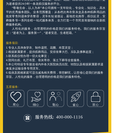
为逝者提供24小时一条龙殡仪服务的平台。
“尊敬生命，以人为本”本公司拥有一支年轻化，专业化，知识化，高水
平的优秀服务团队。业务范围覆盖：从各档次寿衣骨灰盒及各种殡葬用品的
批发零售到遗体穿衣整容，灵车长短途接运，墓地优化推荐，殡仪起灵，安
葬服务等一系列全程一站式服务体系，全力打造一个市民首肯接纳的全新殡
葬服务机构。
人性化的服务，合理透明的价格是我们的服务特色。我们的服务宗旨
是：“逝者为上、服务第一”，“逝者安息、生者慰藉。"
服务项目:
1.专业人员净身穿衣、制作遗照、花圈、布置灵堂；
2.根据家属要求，提供殡葬用品、安排丧事大巴、乐队及佛事超度；
3.联系殡仪馆办理一切火化事宜；
4.陪同出殡、礼厅布置、骨灰寄存、落土下葬等全套服务。
5.本公司特设专车接送省内外各大医院病员出院、转院以及根据家属要求遗
体返乡运输业务专用灵车。
6.低保及困难家庭可适当减免相关费用，替您解忧，让您省心是我们的服务
宗旨。人性化的服务，合理透明的价格是我们的服务特色。
五星服务:
服务热线:
400-000-1116