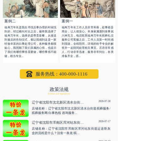
案例二
案例一
福寿万年长是我在寻找后事办理的时候找
福寿万年长工作人员非常和善，处事稳妥
到的，经过横向对比之后，最终我选择了
周全，让人很安心。本身家属遇到丧事就
福寿万年长，选择的是尊贵套餐，从接送
六神无主，电话联系福寿万年长殡葬礼仪
到最后的告别仪式，都让我感到这是一家
服务公司客服之后，工作人员第一时间感
经验丰富的白事处理公司，各种服务都很
到现场，全程陪同，详细的给予专业的解
贴心，既照顾了我们亲属的心情，也提示
答并一起陪同处理相关事宜。言语非常感
了我们有哪些事情需要做，哪些事情不能
人，行动非常迅速，服务非常到位，各类
做，相当专业...
准备齐全，搭...
服务热线：400-000-1116
政策法规
Policies and regulations
2026-07-30
辽宁省沈阳市沈北新区清水台街道殡葬服务/殡葬服务网/白事热线 咨询服务
店铺名称：辽宁省沈阳市沈北新区清水台街道殡葬服务/
殡葬服务网/白事热线 咨询服务...
2026-07-17
辽宁省沈阳市浑南区浑河站东街道运送骨灰盒的流程是什么？治丧一条龙/殡仪电话 咨询服务
店铺名称：辽宁省沈阳市浑南区浑河站东街道运送骨灰
盒的流程是什么？治丧一条龙/殡...