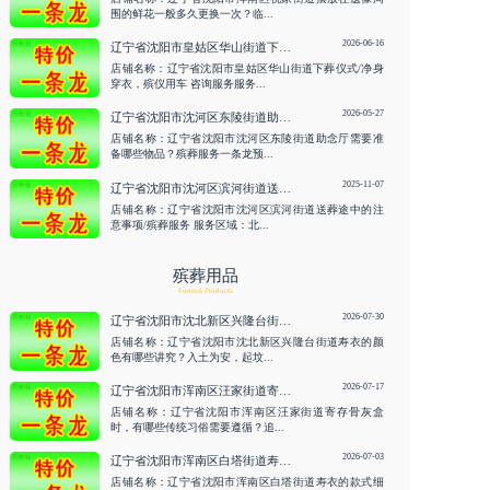
围的鲜花一般多久更换一次？临...
2026-06-16
辽宁省沈阳市皇姑区华山街道下葬仪式/净身穿衣，殡仪用车 咨询服务
店铺名称：辽宁省沈阳市皇姑区华山街道下葬仪式/净身
穿衣，殡仪用车 咨询服务服务...
2026-05-27
辽宁省沈阳市沈河区东陵街道助念厅需要准备哪些物品？殡葬服务一条龙预约 咨询服务
店铺名称：辽宁省沈阳市沈河区东陵街道助念厅需要准
备哪些物品？殡葬服务一条龙预...
2025-11-07
辽宁省沈阳市沈河区滨河街道送葬途中的注意事项/殡葬服务
店铺名称：辽宁省沈阳市沈河区滨河街道送葬途中的注
意事项/殡葬服务 服务区域：北...
殡葬用品
Funeral Products
2026-07-30
辽宁省沈阳市沈北新区兴隆台街道寿衣的颜色有哪些讲究？入土为安，起坟 咨询服务
店铺名称：辽宁省沈阳市沈北新区兴隆台街道寿衣的颜
色有哪些讲究？入土为安，起坟...
2026-07-17
辽宁省沈阳市浑南区汪家街道寄存骨灰盒时，有哪些传统习俗需要遵循？追悼会策划 咨询服务
店铺名称：辽宁省沈阳市浑南区汪家街道寄存骨灰盒
时，有哪些传统习俗需要遵循？追...
2026-07-03
辽宁省沈阳市浑南区白塔街道寿衣的款式细节禁忌有哪些？殡仪用车接运 咨询服务
店铺名称：辽宁省沈阳市浑南区白塔街道寿衣的款式细