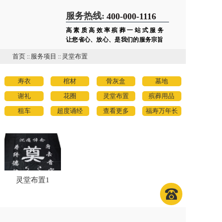
服务热线:
400-000-1116
高素质高效率殡葬一站式服务
让您省心、放心、是我们的服务宗旨
首页
::
服务项目
::
灵堂布置
寿衣
棺材
骨灰盒
墓地
谢礼
花圈
灵堂布置
殡葬用品
租车
超度诵经
查看更多
福寿万年长
灵堂布置1