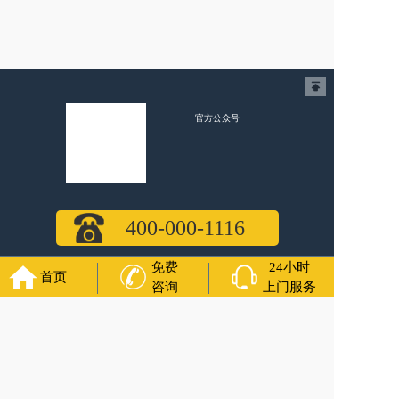
官方公众号
福寿万年长
400-000-1116
各城市均有服务人员上门服务
免费
24小时
首页
咨询
上门服务
24小时上门服务
Copyright 2024 福寿万年长 All Rights Reserved.全站内容均为
咨询服务，遗体转运接送业务须联系当地殡仪馆咨询.
备案号：苏ICP备2021016738号-5
网站建设
：
上往建站