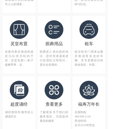
市人口的增多...
悼与纪念。
灵堂布置
殡葬用品
租车
丧家供奉灵柩或死者
殡葬是人类自然的淘
殡仪馆专门用来运载
灵位以供吊唁的厅
汰，是对死者遗体进
灵柩或骨灰盒的车
堂：灵堂哀肃|一家子
行处理的文明形式，
辆。灵车是要经过特
披麻带孝，在...
是社会发展的...
殊改装的，外面...
超度诵经
查看更多
福寿万年长
诵经指崇尚佛学的人
了解更多关于我们的
全国热线:
诵读经文
服务项目，为您提供
400-000-1116
最优的服务
营业时间:
全天24小时营业