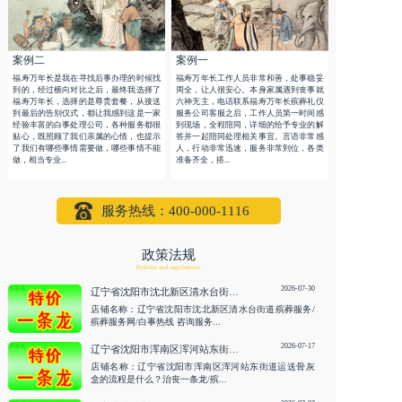
案例二
案例一
福寿万年长是我在寻找后事办理的时候找
福寿万年长工作人员非常和善，处事稳妥
到的，经过横向对比之后，最终我选择了
周全，让人很安心。本身家属遇到丧事就
福寿万年长，选择的是尊贵套餐，从接送
六神无主，电话联系福寿万年长殡葬礼仪
到最后的告别仪式，都让我感到这是一家
服务公司客服之后，工作人员第一时间感
经验丰富的白事处理公司，各种服务都很
到现场，全程陪同，详细的给予专业的解
贴心，既照顾了我们亲属的心情，也提示
答并一起陪同处理相关事宜。言语非常感
了我们有哪些事情需要做，哪些事情不能
人，行动非常迅速，服务非常到位，各类
做，相当专业...
准备齐全，搭...
服务热线：400-000-1116
政策法规
Policies and regulations
2026-07-30
辽宁省沈阳市沈北新区清水台街道殡葬服务/殡葬服务网/白事热线 咨询服务
店铺名称：辽宁省沈阳市沈北新区清水台街道殡葬服务/
殡葬服务网/白事热线 咨询服务...
2026-07-17
辽宁省沈阳市浑南区浑河站东街道运送骨灰盒的流程是什么？治丧一条龙/殡仪电话 咨询服务
店铺名称：辽宁省沈阳市浑南区浑河站东街道运送骨灰
盒的流程是什么？治丧一条龙/殡...