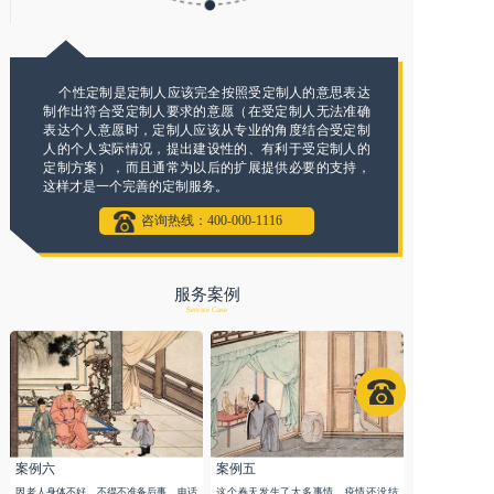
个性定制是定制人应该完全按照受定制人的意思表达
制作出符合受定制人要求的意愿（在受定制人无法准确
表达个人意愿时，定制人应该从专业的角度结合受定制
人的个人实际情况，提出建设性的、有利于受定制人的
定制方案），而且通常为以后的扩展提供必要的支持，
这样才是一个完善的定制服务。
咨询热线：400-000-1116
服务案例
Service Case
案例六
案例五
因老人身体不好，不得不准备后事。电话
这个春天发生了太多事情，疫情还没结