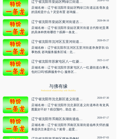
2026-07-03
辽宁省沈阳市皇姑区鸭绿江街道运送骨灰盒的流程是什么？灵堂布置 咨询服务
店铺名称：辽宁省沈阳市皇姑区鸭绿江街道运送骨灰盒
的流程是什么？灵堂布置 咨询服...
2026-06-16
辽宁省沈阳市皇姑区黄河街道古代祭祀贡果的具体种类有哪些？殡葬一条龙 咨询服务
店铺名称：辽宁省沈阳市皇姑区黄河街道古代祭祀贡果
的具体种类有哪些？殡葬一条龙...
2026-05-27
辽宁省沈阳市沈河区五里河街道净身穿衣/白事热线 咨询服务
店铺名称：辽宁省沈阳市沈河区五里河街道净身穿衣/白
事热线 咨询服务服务区域：北...
2025-11-07
辽宁省沈阳市苏家屯区八一红菱街道白事礼包封口吗?殡葬服务中心
店铺名称：辽宁省沈阳市苏家屯区八一红菱街道白事礼
包封口吗?殡葬服务中心 服务区...
与佛有缘
Predestined relationship with Buddha
2026-07-30
辽宁省沈阳市沈北新区道义街道寿衣有龙凤图案好不好？殡仪预约，助念 咨询服务
店铺名称：辽宁省沈阳市沈北新区道义街道寿衣有龙凤
图案好不好？殡仪预约，助念 咨...
2026-07-17
辽宁省沈阳市浑南区东湖街道临终关怀的服务提供主体是什么？捡骨，超度 咨询服务
店铺名称：辽宁省沈阳市浑南区东湖街道临终关怀的服
务提供主体是什么？捡骨，超度...
2026-07-03
辽宁省沈阳市浑南区摆放遗像时可以在周围摆放鲜花吗？殡葬丧乐服务 咨询服务