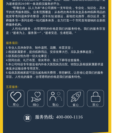
为逝者提供24小时一条龙殡仪服务的平台。
“尊敬生命，以人为本”本公司拥有一支年轻化，专业化，知识化，高水
平的优秀服务团队。业务范围覆盖：从各档次寿衣骨灰盒及各种殡葬用品的
批发零售到遗体穿衣整容，灵车长短途接运，墓地优化推荐，殡仪起灵，安
葬服务等一系列全程一站式服务体系，全力打造一个市民首肯接纳的全新殡
葬服务机构。
人性化的服务，合理透明的价格是我们的服务特色。我们的服务宗旨
是：“逝者为上、服务第一”，“逝者安息、生者慰藉。"
服务项目:
1.专业人员净身穿衣、制作遗照、花圈、布置灵堂；
2.根据家属要求，提供殡葬用品、安排丧事大巴、乐队及佛事超度；
3.联系殡仪馆办理一切火化事宜；
4.陪同出殡、礼厅布置、骨灰寄存、落土下葬等全套服务。
5.本公司特设专车接送省内外各大医院病员出院、转院以及根据家属要求遗
体返乡运输业务专用灵车。
6.低保及困难家庭可适当减免相关费用，替您解忧，让您省心是我们的服务
宗旨。人性化的服务，合理透明的价格是我们的服务特色。
五星服务:
服务热线:
400-000-1116