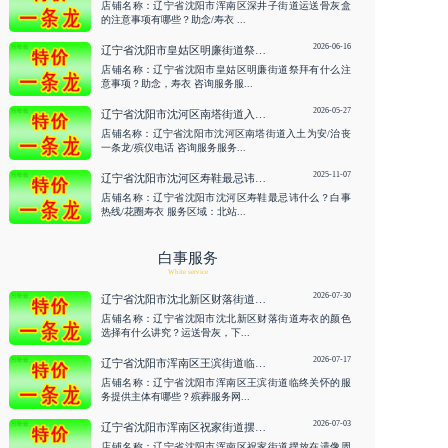
店铺名称：辽宁省沈阳市浑南区深井子街道运送骨灰盒
的注意事项有哪些？助念/寿衣 ...
2026-06-16
辽宁省沈阳市皇姑区明廉街道祭拜有什么注意事项？助念，寿衣 咨询服务
店铺名称：辽宁省沈阳市皇姑区明廉街道祭拜有什么注
意事项？助念，寿衣 咨询服务服...
2026-05-27
辽宁省沈阳市沈河区南塔街道入土为安/治丧一条龙/殡仪电话 咨询服务
店铺名称：辽宁省沈阳市沈河区南塔街道入土为安/治丧
一条龙/殡仪电话 咨询服务服务...
2025-11-07
辽宁省沈阳市沈河区寿鞋最忌讳什么？白事热线/花圈寿衣
店铺名称：辽宁省沈阳市沈河区寿鞋最忌讳什么？白事
热线/花圈寿衣 服务区域：北站...
白事服务
White service
2026-07-30
辽宁省沈阳市沈北新区财落街道寿衣的颜色选择有什么讲究？运送骨灰，下葬 咨询服务
店铺名称：辽宁省沈阳市沈北新区财落街道寿衣的颜色
选择有什么讲究？运送骨灰，下...
2026-07-17
辽宁省沈阳市浑南区王滨街道临终关怀的服务提供主体有哪些？殡葬服务网/白事热线 咨询服务
店铺名称：辽宁省沈阳市浑南区王滨街道临终关怀的服
务提供主体有哪些？殡葬服务网...
2026-07-03
辽宁省沈阳市浑南区祝家街道摆放在遗像周围的鲜花一般多久更换一次？临终关怀 咨询服务
店铺名称：辽宁省沈阳市浑南区祝家街道摆放在遗像周