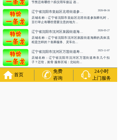
节禁忌有哪些？殡仪用车接运 咨...
2026-06-16
辽宁省沈阳市皇姑区北塔街道参加葬礼时，言行举止有哪些需要注意的地方？丧葬用车 咨询服务
店铺名称：辽宁省沈阳市皇姑区北塔街道参加葬礼时，
言行举止有哪些需要注意的地方...
2026-05-27
辽宁省沈阳市沈河区泉园街道海葬的具体流程是怎样的？丧葬服务、灵车出租 咨询服务
店铺名称：辽宁省沈阳市沈河区泉园街道海葬的具体流
程是怎样的？丧葬服务、灵车出...
2025-11-07
辽宁省沈阳市沈河区万莲街道寿衣几个扣子？迁坟，捡骨
店铺名称：辽宁省沈阳市沈河区万莲街道寿衣几个扣
子？迁坟，捡骨 服务区域：北站街...
免费
24小时
首页
殡葬服务
咨询
上门服务
Funeral services
2026-07-30
辽宁省沈阳市沈北新区黄家街道殡葬灵车接运的流程是什么？白事咨询、殡葬一条龙 咨询服务
店铺名称：辽宁省沈阳市沈北新区黄家街道殡葬灵车接
运的流程是什么？白事咨询、殡...
2026-07-17
辽宁省沈阳市沈北新区极乐世界/白事热线、殡仪服务 咨询服务
店铺名称：辽宁省沈阳市沈北新区极乐世界/白事热线、
殡仪服务 咨询服务服务区域：...
2026-07-03
辽宁省沈阳市浑南区李相街道白事咨询/殡仪用车存放/告别厅设计 咨询服务
店铺名称：辽宁省沈阳市浑南区李相街道白事咨询/殡仪
用车存放/告别厅设计 咨询服务...