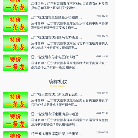
店铺名称：辽宁省沈阳市浑南区桃仙街道寿衣的材质选
择禁忌有哪些？墓碑刻字/安葬仪...
2026-06-16
辽宁省沈阳市皇姑区新乐街道白事期间参加送葬队伍有哪些着装要求？殡葬一条龙 咨询服务
店铺名称：辽宁省沈阳市皇姑区新乐街道白事期间参加
送葬队伍有哪些着装要求？殡葬...
2026-05-27
辽宁省沈阳市沈河区马官桥街道给海葬的人怎么烧纸？净身穿衣，殡仪用车 咨询服务
店铺名称：辽宁省沈阳市沈河区马官桥街道给海葬的人
怎么烧纸？净身穿衣，殡仪用车...
2025-11-07
辽宁省沈阳市苏家屯区白清姚千街道治丧一条龙是什么？殡葬一条龙
店铺名称：辽宁省沈阳市苏家屯区白清姚千街道治丧一
条龙是什么？殡葬一条龙 服务区...
殡葬礼仪
Funeral etiquette
2026-07-30
辽宁省大连市沈北新区虎石台街道殡葬灵车接运的特点是什么？殡葬服务网/白事热线 咨询服务
店铺名称：辽宁省大连市沈北新区虎石台街道殡葬灵车
接运的特点是什么？殡葬服务网...
2026-07-17
辽宁省沈阳市浑南区满堂街道运送骨灰盒的注意事项有哪些？搭灵棚/遗像制作 咨询服务
店铺名称：辽宁省沈阳市浑南区满堂街道运送骨灰盒的
注意事项有哪些？搭灵棚/遗像制...
2026-07-03
辽宁省沈阳市浑南区深井子街道运送骨灰盒的注意事项有哪些？助念/寿衣 咨询服务