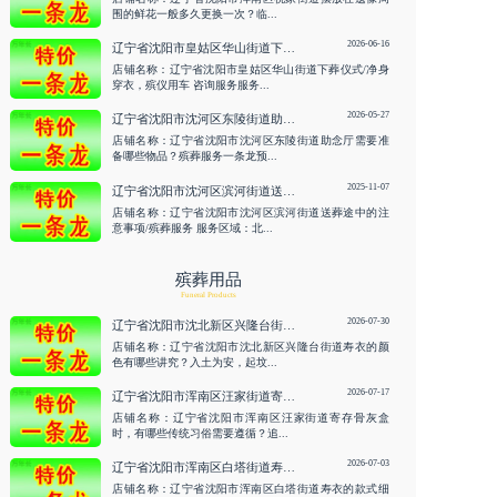
围的鲜花一般多久更换一次？临...
2026-06-16
辽宁省沈阳市皇姑区华山街道下葬仪式/净身穿衣，殡仪用车 咨询服务
店铺名称：辽宁省沈阳市皇姑区华山街道下葬仪式/净身
穿衣，殡仪用车 咨询服务服务...
2026-05-27
辽宁省沈阳市沈河区东陵街道助念厅需要准备哪些物品？殡葬服务一条龙预约 咨询服务
店铺名称：辽宁省沈阳市沈河区东陵街道助念厅需要准
备哪些物品？殡葬服务一条龙预...
2025-11-07
辽宁省沈阳市沈河区滨河街道送葬途中的注意事项/殡葬服务
店铺名称：辽宁省沈阳市沈河区滨河街道送葬途中的注
意事项/殡葬服务 服务区域：北...
殡葬用品
Funeral Products
2026-07-30
辽宁省沈阳市沈北新区兴隆台街道寿衣的颜色有哪些讲究？入土为安，起坟 咨询服务
店铺名称：辽宁省沈阳市沈北新区兴隆台街道寿衣的颜
色有哪些讲究？入土为安，起坟...
2026-07-17
辽宁省沈阳市浑南区汪家街道寄存骨灰盒时，有哪些传统习俗需要遵循？追悼会策划 咨询服务
店铺名称：辽宁省沈阳市浑南区汪家街道寄存骨灰盒
时，有哪些传统习俗需要遵循？追...
2026-07-03
辽宁省沈阳市浑南区白塔街道寿衣的款式细节禁忌有哪些？殡仪用车接运 咨询服务
店铺名称：辽宁省沈阳市浑南区白塔街道寿衣的款式细