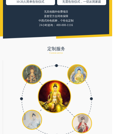
10-20人简单告别仪式
无需告别仪式，一切从简家庭
无其他额外收费项目
直签官方合同有保障
中西式特色殡葬，个性化定制
24小时咨询：
400-000-1116
定制服务
Custom service