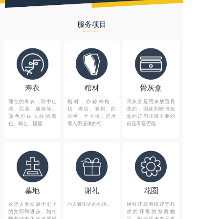
服务项目
service items
寿衣
棺材
骨灰盒
现在的寿衣，除中山
棺材，亦称寿棺、
骨灰盒是用来放置骨
装、西装、唐装等。
枋、寿枋、老房、四
灰的，因此判断骨灰
颜色也由以往的蓝
块半、十大块，是承
盒的好与坏最主要的
色、褐色，慢慢...
载人类遗体的柜...
就是看是否能...
墓地
谢礼
花圈
这是人类发展历史上
向人致谢送的礼物。
用鲜花或者纸花等扎
的文明和进步。如今
成的环形的祭奠物
随着城市化的发展城
品，献给死者表示哀