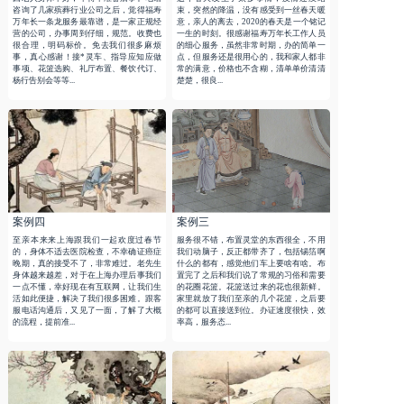
咨询了几家殡葬行业公司之后，觉得福寿
束，突然的降温，没有感受到一丝春天暖
万年长一条龙服务最靠谱，是一家正规经
意，亲人的离去，2020的春天是一个铭记
营的公司，办事周到仔细，规范。收费也
一生的时刻。很感谢福寿万年长工作人员
很合理，明码标价。免去我们很多麻烦
的细心服务，虽然非常时期，办的简单一
事，真心感谢！接*灵车、指导应知应做
点，但服务还是很用心的，我和家人都非
事项、花篮选购、礼厅布置、餐饮代订、
常的满意，价格也不含糊，清单单价清清
杨行告别会等等...
楚楚，很良...
案例四
案例三
至亲本来来上海跟我们一起欢度过春节
服务很不错，布置灵堂的东西很全，不用
的，身体不适去医院检查，不幸确证癌症
我们动脑子，反正都带齐了，包括锡箔啊
晚期，真的接受不了，非常难过。老先生
什么的都有，感觉他们车上要啥有啥。布
身体越来越差，对于在上海办理后事我们
置完了之后和我们说了常规的习俗和需要
一点不懂，幸好现在有互联网，让我们生
的花圈花篮。花篮送过来的花也很新鲜。
活如此便捷，解决了我们很多困难。跟客
家里就放了我们至亲的几个花篮，之后要
服电话沟通后，又见了一面，了解了大概
的都可以直接送到位。办证速度很快，效
的流程，提前准...
率高，服务态...