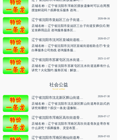
店铺名称：辽宁省沈阳市浑南区摆放遗像时可以在周围
摆放鲜花吗？殡葬丧乐服务 咨询...
2026-06-16
辽宁省沈阳市皇姑区三台子街道安葬仪式/附近丧葬用品店 咨询服务
店铺名称：辽宁省沈阳市皇姑区三台子街道安葬仪式/附
近丧葬用品店 咨询服务服务区...
2026-05-27
辽宁省沈阳市沈河区皇城街道租助念厅/专业白事服务公司热线 咨询服务
店铺名称：辽宁省沈阳市沈河区皇城街道租助念厅/专业
白事服务公司热线 咨询服务服...
2025-11-07
辽宁省沈阳市苏家屯区沈水街道送葬有什么讲究？火化预约
店铺名称：辽宁省沈阳市苏家屯区沈水街道送葬有什么
讲究？火化预约 服务区域：解放...
社会公益
Social welfare
2026-07-30
辽宁省沈阳市沈北新区辉山街道寿衣款式的讲究有哪些？殡仪一条龙/遗像制作 咨询服务
店铺名称：辽宁省沈阳市沈北新区辉山街道寿衣款式的
讲究有哪些？殡仪一条龙/遗像制...
2026-07-17
辽宁省沈阳市浑南区高坎街道骨灰盒寄存有什么讲究？殡葬服务、灵堂布置 咨询服务
店铺名称：辽宁省沈阳市浑南区高坎街道骨灰盒寄存有
什么讲究？殡葬服务、灵堂布置...
2026-07-03
辽宁省沈阳市浑南区桃仙街道寿衣的材质选择禁忌有哪些？墓碑刻字/安葬仪式 咨询服务