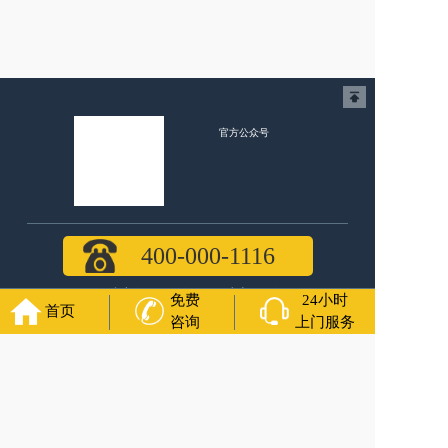
官方公众号
福寿万年长
400-000-1116
各城市均有服务人员上门服务
免费
24小时
首页
咨询
上门服务
24小时上门服务
Copyright 2024 福寿万年长 All Rights Reserved.全站内容均为
咨询服务，遗体转运接送业务须联系当地殡仪馆咨询.
备案号：苏ICP备2021016738号-5
网站建设
：
上往建站