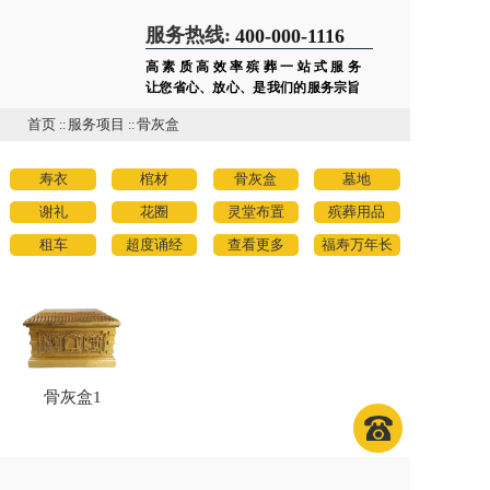
服务热线:
400-000-1116
高素质高效率殡葬一站式服务
让您省心、放心、是我们的服务宗旨
首页
::
服务项目
::
骨灰盒
寿衣
棺材
骨灰盒
墓地
谢礼
花圈
灵堂布置
殡葬用品
租车
超度诵经
查看更多
福寿万年长
骨灰盒1