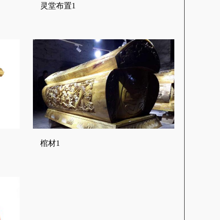
灵堂布置1
棺材1