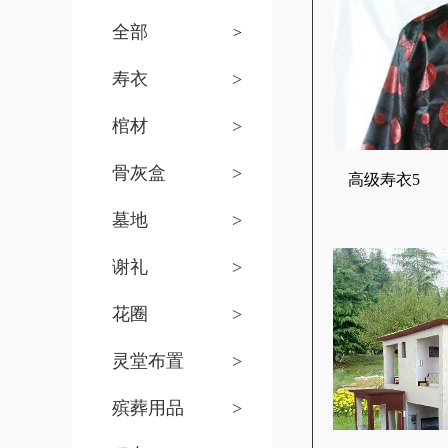
全部
>
寿衣
>
棺材
>
骨灰盒
>
高级寿衣5
墓地
>
谢礼
>
花圈
>
灵堂布置
>
殡葬用品
>