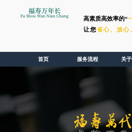
福寿万年长
Fu Shou Wan Nian Chang
高素质高效率的“
让您
省心、
放心
首页
服务流程
关于