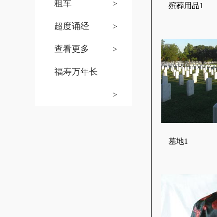
租车
>
殡葬用品1
超度诵经
>
查看更多
>
福寿万年长
>
墓地1