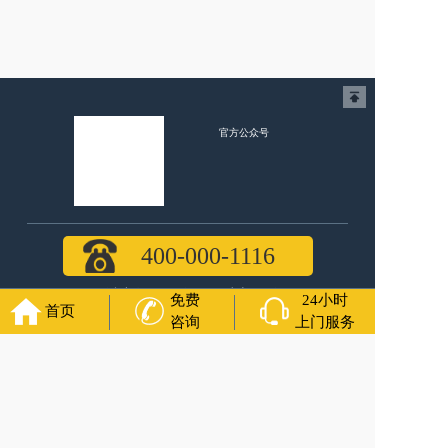
官方公众号
福寿万年长
400-000-1116
各城市均有服务人员上门服务
免费
24小时
首页
咨询
上门服务
24小时上门服务
Copyright 2024 福寿万年长 All Rights Reserved.全站内容均为
咨询服务，遗体转运接送业务须联系当地殡仪馆咨询.
备案号：苏ICP备2021016738号-5
网站建设
：
上往建站