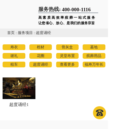
服务热线:
400-000-1116
高素质高效率殡葬一站式服务
让您省心、放心、是我们的服务宗旨
首页
::
服务项目
::
超度诵经
寿衣
棺材
骨灰盒
墓地
谢礼
花圈
灵堂布置
殡葬用品
租车
超度诵经
查看更多
福寿万年长
超度诵经1