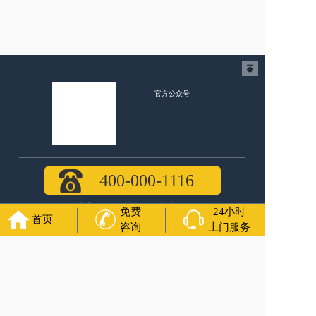
官方公众号
福寿万年长
400-000-1116
各城市均有服务人员上门服务
免费
24小时
首页
咨询
上门服务
24小时上门服务
Copyright 2024 福寿万年长 All Rights Reserved.全站内容均为
咨询服务，遗体转运接送业务须联系当地殡仪馆咨询.
备案号：苏ICP备2021016738号-5
网站建设
：
上往建站