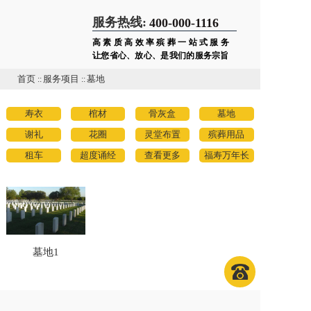
服务热线:
400-000-1116
高素质高效率殡葬一站式服务
让您省心、放心、是我们的服务宗旨
首页
::
服务项目
::
墓地
寿衣
棺材
骨灰盒
墓地
谢礼
花圈
灵堂布置
殡葬用品
租车
超度诵经
查看更多
福寿万年长
墓地1