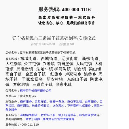
服务热线:
400-000-1116
高素质高效率殡葬一站式服务
让您省心、放心、是我们的服务宗旨
辽宁省新民市三道岗子镇墓碑刻字/安葬仪式
发布日期:2025-08-31
访问数量:181
店铺名称：辽宁省新民市三道岗子镇墓碑刻字/安葬仪式
东城街道、西城街道、辽滨街道、新柳街道、
服务区域：
大红旗镇
公主屯镇
兴隆镇
前当堡镇
大民屯镇
大柳
屯镇
兴隆堡镇
法哈
牛镇
柳河沟镇
胡台镇
梁山镇
高台子镇
金五台子镇
红旗乡
卢家屯
乡
姚堡乡
周
坨子
镇
于家窝堡乡
新
农村镇
东蛇山子镇
陶家屯
镇
罗家房镇
三道岗子镇
张家屯镇
公司名称：
福寿万年长殡葬服务公司
资质认证：营业执照认证
主营业务：
殡葬服务
、
灵堂布置
、
丧葬一条龙
、
殡仪车出租
、
白事服务
、
灵
车接运
、
殡葬用品
、
长途跨省转运
、
火化预约
，
下葬安葬礼仪服务
，
殡仪一
条龙服务
服务特色：
墓地销售转让
，
救护车出租
，
病人转运用车
，
跨省骨灰护送
等一
系列殡葬服务，
致力于殡葬一条龙全包托管式管家服务
服务热线：4000-011-110