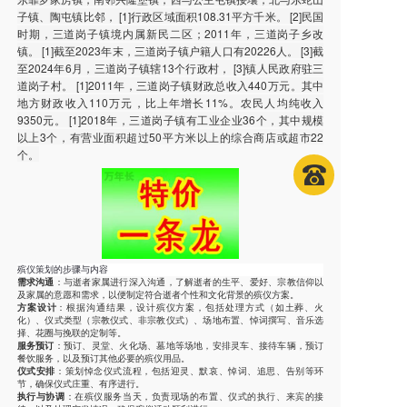
子镇、陶屯镇比邻， [1]行政区域面积108.31平方千米。 [2]民国
时期，三道岗子镇境内属新民二区；2011年，三道岗子乡改
镇。 [1]截至2023年末，三道岗子镇户籍人口有20226人。 [3]截
至2024年6月，三道岗子镇辖13个行政村， [3]镇人民政府驻三
道岗子村。 [1]2011年，三道岗子镇财政总收入440万元。其中
地方财政收入110万元，比上年增长11%。农民人均纯收入
9350元。 [1]2018年，三道岗子镇有工业企业36个，其中规模
以上3个，有营业面积超过50平方米以上的综合商店或超市22
个。
殡仪策划的步骤与内容
需求沟通
：与逝者家属进行深入沟通，了解逝者的生平、爱好、宗教信仰以
及家属的意愿和需求，以便制定符合逝者个性和文化背景的殡仪方案。
方案设计
：根据沟通结果，设计殡仪方案，包括处理方式（如土葬、火
化）、仪式类型（宗教仪式、非宗教仪式）、场地布置、悼词撰写、音乐选
择、花圈与挽联的定制等。
服务预订
：预订、灵堂、火化场、墓地等场地，安排灵车、接待车辆，预订
餐饮服务，以及预订其他必要的殡仪用品。
仪式安排
：策划悼念仪式流程，包括迎灵、默哀、悼词、追思、告别等环
节，确保仪式庄重、有序进行。
执行与协调
：在殡仪服务当天，负责现场的布置、仪式的执行、来宾的接