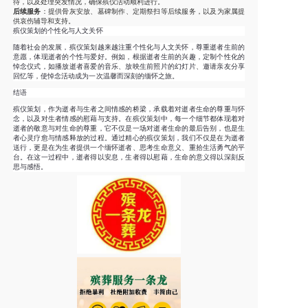
待，以及处理突发情况，确保殡仪活动顺利进行。
后续服务
：提供骨灰安放、墓碑制作、定期祭扫等后续服务，以及为家属提
供哀伤辅导和支持。
殡仪策划的个性化与人文关怀
随着社会的发展，殡仪策划越来越注重个性化与人文关怀，尊重逝者生前的
意愿，体现逝者的个性与爱好。例如，根据逝者生前的兴趣，定制个性化的
悼念仪式，如播放逝者喜爱的音乐、放映生前照片的幻灯片、邀请亲友分享
回忆等，使悼念活动成为一次温馨而深刻的缅怀之旅。
结语
殡仪策划，作为逝者与生者之间情感的桥梁，承载着对逝者生命的尊重与怀
念，以及对生者情感的慰藉与支持。在殡仪策划中，每一个细节都体现着对
逝者的敬意与对生命的尊重，它不仅是一场对逝者生命的最后告别，也是生
者心灵疗愈与情感释放的过程。通过精心的殡仪策划，我们不仅是在为逝者
送行，更是在为生者提供一个缅怀逝者、思考生命意义、重拾生活勇气的平
台。在这一过程中，逝者得以安息，生者得以慰藉，生命的意义得以深刻反
思与感悟。