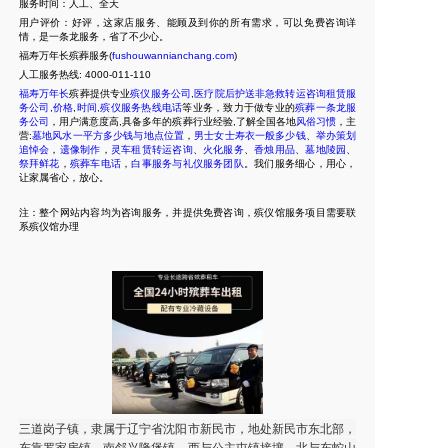
服务时间：人工、全天
用户评价：好评，这家店服务、能顾及到你的所有需求，可以免费咨询详
情，是一条龙服务，省了不少心。
福寿万年长殡葬服务(
fushouwannianchang.com
)
人工服务热线:
4000-011-110
福寿万年长
殡葬提供专业
殡仪服务公司
,
医疗院后护送非急救转运咨询租赁服
务公司
,
价格
,
时间
,
殡仪服务热线电话
等业务，致力于做专业的
殡葬一条龙服
务公司
，用户满意度高,具备多年的殡葬行业经验,了解全国各地
风俗习惯
，主
营:
墓地风水一平方多少钱与地点位置
，
男士女士寿衣一般多少钱
、
举办策划
追悼会
，
遗像制作
，
灵车租赁转运咨询
、
火化服务
、
香烛用品
、
墓地陵园
、
祭拜鲜花
，
殡葬车电话
，
白事服务与礼仪服务团队
。我们服务细心，用心，
让家属省心，放心。
注：整个网站内容均为咨询服务，并提供免费咨询，殡仪馆服务项目需要联
系殡仪馆办理
三道岗子镇，隶属于辽宁省沈阳市新民市，地处新民市东北部，
东靠罗家房镇，南邻兴隆堡镇，西与公主屯镇接壤，北与东蛇山