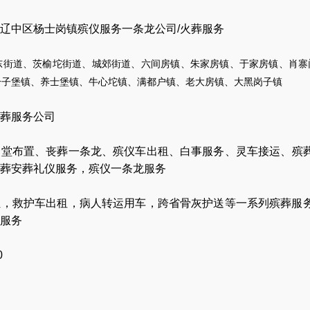
辽中区杨士岗镇殡仪服务一条龙公司/火葬服务
东街道、茨榆坨街道、城郊街道、六间房镇、朱家房镇、于家房镇、肖寨
冷子堡镇、养士堡镇、牛心坨镇、满都户镇、老大房镇、大黑岗子镇
葬服务公司
灵堂布置
、
丧葬一条龙
、
殡仪车出租
、
白事服务
、
灵车接运
、
殡
葬安葬礼仪服务
，
殡仪一条龙服务
让
，
救护车出租
，
病人转运用车
，
跨省骨灰护送
等一系列殡葬服
服务
0