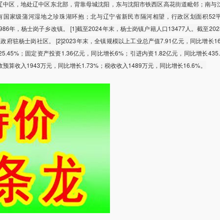
辽中区，地处辽中区东北部，背靠母城沈阳，东与沈阳市铁西区高花街道毗邻；南与
有国家级蒲河湿地之珍珠湖环抱；北与辽宁省新民市隔河相望，行政区划面积52
986年，杨士岗子乡改镇。 [1]截至2024年末，杨士岗镇户籍人口13477人。截至20
府驻杨士岗社区。 [2]2023年末，全镇规模以上工业总产值7.91亿元，同比增长16
.45%；固定资产投资1.36亿元，同比增长6%；引进内资1.82亿元，同比增长435
政预算收入1943万元，同比增长1.73%；税收收入1489万元，同比增长16.6%。