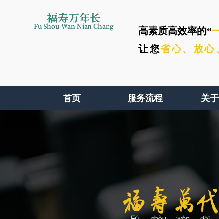
福寿万年长
Fu Shou Wan Nian Chang
高素质高效率的“
让您
省心、
放心
首页
服务流程
关于