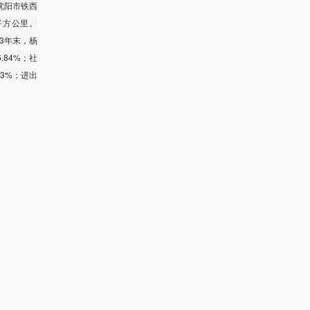
沈阳市铁西
平方公里。
23年末，杨
.84%；社
.3%；进出