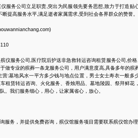
仪服务公司立足职责,突出为民服领先要务思想,致力于打造贴
,不断提高服务水平,满足逝者家属需求,受到社会各界群众的赞誉。
houwannianchang.com
)
-110
业
殡仪服务公司
,
医疗院后护送非急救转运咨询租赁服务公司
,
价格
力于做专业的
殡葬一条龙服务公司
，用户满意度高,具备多年的殡
主营:
墓地风水一平方多少钱与地点位置
，
男士女士寿衣一般多
灵车租赁转运咨询
、
火化服务
、
香烛用品
、
墓地陵园
、
祭拜鲜花
队
。我们服务细心，用心，让家属省心，放心。
询服务，并提供免费咨询，殡仪馆服务项目需要联系殡仪馆办理