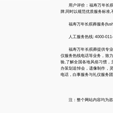
用户评价：福寿万年长殡
牌,同时以规范优质服务标准
福寿万年长殡葬服务(
fus
人工服务热线:
4000-011
福寿万年长
殡葬提供专
仪服务热线电话
等业务，致
验,了解全国各地
风俗习惯
，
办策划追悼会
，
遗像制作
，
电话
，
白事服务与礼仪服务团
注：整个网站内容均为咨