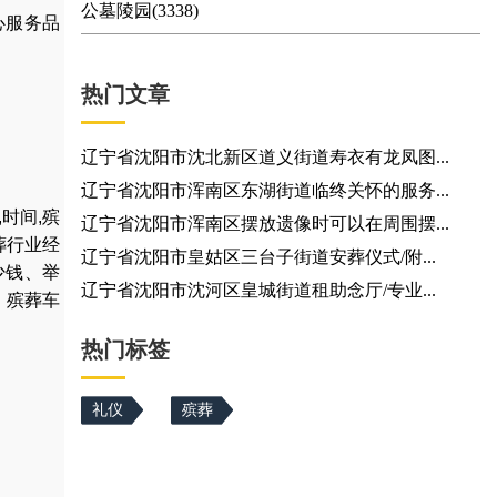
公墓陵园(3338)
心服务品
热门文章
辽宁省沈阳市沈北新区道义街道寿衣有龙凤图...
辽宁省沈阳市浑南区东湖街道临终关怀的服务...
,
时间
,
殡
辽宁省沈阳市浑南区摆放遗像时可以在周围摆...
葬行业经
辽宁省沈阳市皇姑区三台子街道安葬仪式/附...
少钱
、
举
辽宁省沈阳市沈河区皇城街道租助念厅/专业...
，
殡葬车
热门标签
礼仪
殡葬