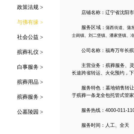
政策法规
>
店铺名称：辽宁省沈阳市
与佛有缘
>
服务区域：
蒲西街道、蒲
士岗镇、刘二堡镇、潘家堡镇、
社会公益
>
公司名称：
福寿万年长殡
殡葬礼仪
>
主营业务：
殡葬服务
、
白事服务
>
长途跨省转运
、
火化预约
，
下
殡葬用品
>
服务特色：
墓地销售转
于殡葬一条龙全包托管式管家
殡葬服务
>
服务热线：4000-011-11
公墓陵园
>
服务时间：人工、全天