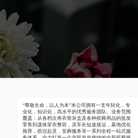
“尊敬生命，以人为本”本公司拥有一支年轻化，专
业化，知识化，高水平的优秀服务团队。业务范围
覆盖：从各档次寿衣骨灰盒及各种殡葬用品的批发
零售到遗体穿衣整容，灵车长短途接运，墓地优化
推荐，殡仪起灵，安葬服务等一系列全程一站式服
务体系，全力打造一个市民首肯接纳的全新殡葬服