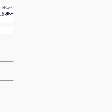
、追悼会
敬意和怀