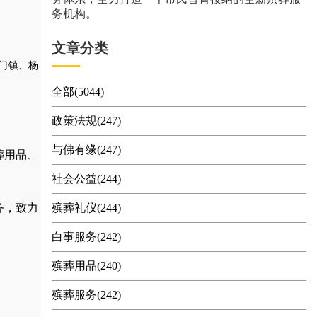
务机构。
文章分类
门镇、杨
全部(5044)
政策法规(247)
与佛有缘(247)
葬用品
、
社会公益(244)
务，
致力
殡葬礼仪(244)
白事服务(242)
殡葬用品(240)
殡葬服务(242)