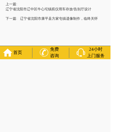
上一篇:
辽宁省沈阳市辽中区牛心坨镇殡仪用车存放/告别厅设计
下一篇:
辽宁省沈阳市康平县方家屯镇遗像制作，临终关怀
免费
24小时
首页
咨询
上门服务
官方公众号
福寿万年长
400-000-1116
各城市均有服务人员上门服务
24小时上门服务