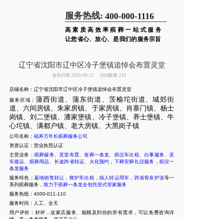
服务热线:
400-000-1116
高素质高效率殡葬一站式服务
让您省心、放心、是我们的服务宗旨
辽宁省沈阳市辽中区冷子堡镇追悼会布置灵堂
发布日期:2025-09-12
访问数量:219
店铺名称：辽宁省沈阳市辽中区冷子堡镇追悼会布置灵堂
蒲西街道、蒲东街道、茨榆坨街道、城郊街
服务区域：
道、六间房镇、朱家房镇、于家房镇、肖寨门镇、杨士
岗镇、刘二堡镇、潘家堡镇、冷子堡镇、养士堡镇、牛
心坨镇、满都户镇、老大房镇、大黑岗子镇
公司名称：
福寿万年长殡葬服务公司
资质认证：营业执照认证
主营业务：
殡葬服务
、
灵堂布置
、
丧葬一条龙
、
殡仪车出租
、
白事服务
、
灵
车接运
、
殡葬用品
、
长途跨省转运
、
火化预约
，
下葬安葬礼仪服务
，
殡仪一
条龙服务
服务特色：
墓地销售转让
，
救护车出租
，
病人转运用车
，
跨省骨灰护送
等一
系列殡葬服务，
致力于殡葬一条龙全包托管式管家服务
服务热线：4000-011-110
服务时间：人工、全天
用户评价：好评，这家店服务、能顾及到你的所有需求，可以免费咨询详