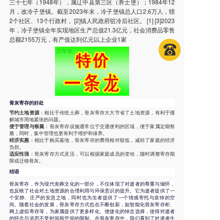
三十七年（1948年），属辽中县第三区（养士堡）；1984年12
月，改冷子堡镇。截至2023年末，冷子堡镇总人口2.6万人，辖
2个社区、13个行政村， [2]镇人民政府驻冷后社区。 [1] [3]2023
年，冷子堡镇全年实现地区生产总值21.3亿元，社会消费品零售
总额2155万元，有产值达到亿元以上企业1家
骨灰寄存的好处
节约土地资源
：相比于传统土葬，骨灰寄存大大节省了土地资源，有利于缓
解城市用地紧张的问题。
便于管理与祭奠
：骨灰寄存设施通常位于交通便利的区域，便于家属定期祭
奠，同时，集中管理也更有利于维护和保养。
经济实惠
：相比于购买墓地，骨灰寄存的费用相对较低，减轻了家庭的经济
负担。
适应性强
：骨灰寄存方式灵活，可以根据家庭成员的变动，随时调整寄存期
限或迁移骨灰。
结语
骨灰寄存，作为现代丧葬文化的一部分，不仅体现了对逝者的尊重与缅怀，
也反映了社会对土地资源的合理利用与环保意识的提升。它为逝者提供了一
个安静、庄严的安息之地，同时也为生者提供了一个情感寄托与哀悼的空
间。随着社会的发展，骨灰寄存方式也在不断创新，如智能化骨灰寄存柜、
网上虚拟寄存等，为家属提供了更多样化、便捷化的悼念选择，使得对逝者
的怀念与追思不受时间和空间的限制。在骨灰寄存中，我们看到了对逝者生