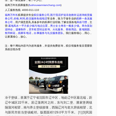
情，是一条龙服务，省了不少心。
福寿万年长殡葬服务(
fushouwannianchang.com
)
人工服务热线:
4000-011-110
福寿万年长
殡葬提供专业
殡仪服务公司
,
医疗院后护送非急救转运咨询租赁服
务公司
,
价格
,
时间
,
殡仪服务热线电话
等业务，致力于做专业的
殡葬一条龙服
务公司
，用户满意度高,具备多年的殡葬行业经验,了解全国各地
风俗习惯
，主
营:
墓地风水一平方多少钱与地点位置
，
男士女士寿衣一般多少钱
、
举办策划
追悼会
，
遗像制作
，
灵车租赁转运咨询
、
火化服务
、
香烛用品
、
墓地陵园
、
祭拜鲜花
，
殡葬车电话
，
白事服务与礼仪服务团队
。我们服务细心，用心，
让家属省心，放心。
注：整个网站内容均为咨询服务，并提供免费咨询，殡仪馆服务项目需要联
系殡仪馆办理
冷子堡镇，隶属于辽宁省沈阳市辽中区，地处辽中区最北端，距
辽中城区22千米。居辽蒲两河之间，东与刘二堡、潘家堡两镇
隔蒲河相望，南与养士堡镇接壤，西隔辽河与老大房镇相望，北
与新民市前当堡镇毗邻。版图面积129.0平方千米。 [1] [3]民国