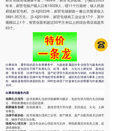
年末，郝官屯镇户籍人口有19328人，辖11个行政村，镇人民政
府驻郝官屯村。 [3-4]2023年，郝官屯镇财政一般公共预算收入
3881.35万元。 [3-4]2018年，郝官屯镇有工业企业17个，其中
规模以上1个，有营业面积超过50平方米以上的综合商店或超市
63个。
白事咨询，通常指的是在丧葬事务中，为逝者家属提供专业指导与服务的咨
询业务。这包括但不限于丧葬礼仪、处理、服务、火化与土葬安排、墓地选
择、骨灰安置、法律手续办理、遗产处理等方面的咨询与协助。白事咨询旨
在帮助逝者家属在悲痛中有序地处理丧葬事宜，减轻其在情感与事务上的负
担，确保逝者得到体面的告别，同时也体现了对逝者生命的尊重与对家属的
关怀。
白事咨询服务内容
丧葬礼仪指导
：提供丧葬礼仪的详细解释与建议，包括传统与现代礼仪的融
合，帮助家属做出合适的选择。
殡葬服务协调
：协助家属与、、墓地管理方等沟通，安排接运、火化、土葬
等事宜。
法律手续协助
：指导家属办理死亡证明、财产继承、遗产分配等相关法律手
续，确保手续合法合规。
情感与心理支持
：提供专业的心理咨询与支持，帮助家属应对丧亲之痛，促
进情感恢复。