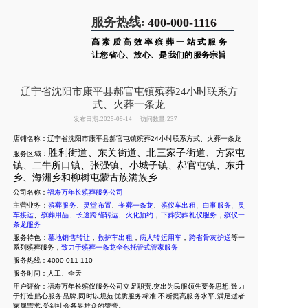
服务热线:
400-000-1116
高素质高效率殡葬一站式服务
让您省心、放心、是我们的服务宗旨
辽宁省沈阳市康平县郝官屯镇殡葬24小时联系方
式、火葬一条龙
发布日期:2025-09-14
访问数量:237
店铺名称：辽宁省沈阳市康平县郝官屯镇殡葬24小时联系方式、火葬一条龙
胜利街道、东关街道、北三家子街道、方家屯
服务区域：
镇、二牛所口镇、张强镇、小城子镇、郝官屯镇、东升
乡、海洲乡和柳树屯蒙古族满族乡
公司名称：
福寿万年长殡葬服务公司
主营业务：
殡葬服务
、
灵堂布置
、
丧葬一条龙
、
殡仪车出租
、
白事服务
、
灵
车接运
、
殡葬用品
、
长途跨省转运
、
火化预约
，
下葬安葬礼仪服务
，
殡仪一
条龙服务
服务特色：
墓地销售转让
，
救护车出租
，
病人转运用车
，
跨省骨灰护送
等一
系列殡葬服务，
致力于殡葬一条龙全包托管式管家服务
服务热线：4000-011-110
服务时间：人工、全天
用户评价：福寿万年长殡仪服务公司立足职责,突出为民服领先要务思想,致力
于打造贴心服务品牌,同时以规范优质服务标准,不断提高服务水平,满足逝者
家属需求,受到社会各界群众的赞誉。