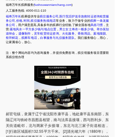
福寿万年长殡葬服务(
fushouwannianchang.com
)
人工服务热线:
4000-011-110
福寿万年长
殡葬提供专业
殡仪服务公司
,
医疗院后护送非急救转运咨询租赁服
务公司
,
价格
,
时间
,
殡仪服务热线电话
等业务，致力于做专业的
殡葬一条龙服
务公司
，用户满意度高,具备多年的殡葬行业经验,了解全国各地
风俗习惯
，主
营:
墓地风水一平方多少钱与地点位置
，
男士女士寿衣一般多少钱
、
举办策划
追悼会
，
遗像制作
，
灵车租赁转运咨询
、
火化服务
、
香烛用品
、
墓地陵园
、
祭拜鲜花
，
殡葬车电话
，
白事服务与礼仪服务团队
。我们服务细心，用心，
让家属省心，放心。
注：整个网站内容均为咨询服务，并提供免费咨询，殡仪馆服务项目需要联
系殡仪馆办理
郝官屯镇，隶属于辽宁省沈阳市康平县，地处康平县东南部，东
隔辽河与铁岭市昌图县相望，南与法库县接壤，西与胜利乡、东
关街道毗邻，北与两家子乡接壤，东北与北三家子街道相连，
[1]行政区域面积132.55平方千米。 [2]清光绪六年（1880年），
郝官屯镇境域属康平县；1999年，郝官屯乡改镇。 [1]截至2023