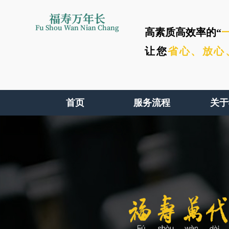
福寿万年长
Fu Shou Wan Nian Chang
高素质高效率的“
让您
省心、
放心
首页
服务流程
关于