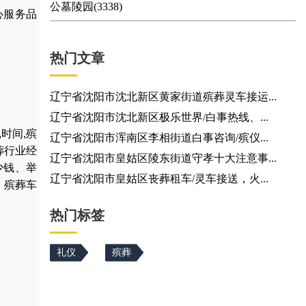
公墓陵园(3338)
心服务品
热门文章
辽宁省沈阳市沈北新区黄家街道殡葬灵车接运...
辽宁省沈阳市沈北新区极乐世界/白事热线、...
,
时间
,
殡
辽宁省沈阳市浑南区李相街道白事咨询/殡仪...
葬行业经
辽宁省沈阳市皇姑区陵东街道守孝十大注意事...
少钱
、
举
辽宁省沈阳市皇姑区丧葬租车/灵车接送，火...
，
殡葬车
热门标签
礼仪
殡葬