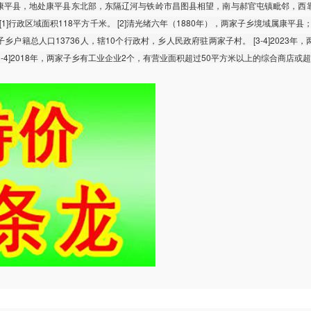
康平县，地处康平县东北部，东隔辽河与铁岭市昌图县相望，南与郝官屯镇毗邻，西
]行政区域面积118平方千米。 [2]清光绪六年（1880年），两家子乡境域属康平县；
家子乡户籍总人口13736人，辖10个行政村，乡人民政府驻两家子村。 [3-4]2023年
3-4]2018年，两家子乡有工业企业2个，有营业面积超过50平方米以上的综合商店或超