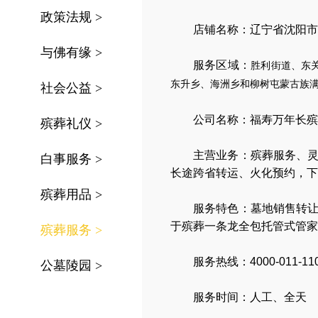
政策法规
>
店铺名称：辽宁省沈阳市
与佛有缘
>
服务区域：
胜利街道、东
东升乡、海洲乡和柳树屯蒙古族
社会公益
>
公司名称：
福寿万年长殡
殡葬礼仪
>
主营业务：
殡葬服务
、
白事服务
>
长途跨省转运
、
火化预约
，
下
殡葬用品
>
服务特色：
墓地销售转
于殡葬一条龙全包托管式管家
殡葬服务
>
服务热线：4000-011-11
公墓陵园
>
服务时间：人工、全天