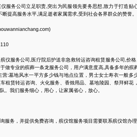
仪服务公司立足职责,突出为民服领先要务思想,致力于打造贴
,不断提高服务水平,满足逝者家属需求,受到社会各界群众的赞誉。
houwannianchang.com
)
-110
业
殡仪服务公司
,
医疗院后护送非急救转运咨询租赁服务公司
,
价格
力于做专业的
殡葬一条龙服务公司
，用户满意度高,具备多年的殡
主营:
墓地风水一平方多少钱与地点位置
，
男士女士寿衣一般多
灵车租赁转运咨询
、
火化服务
、
香烛用品
、
墓地陵园
、
祭拜鲜花
队
。我们服务细心，用心，让家属省心，放心。
询服务，并提供免费咨询，殡仪馆服务项目需要联系殡仪馆办理