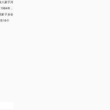
靠八家子河
1984年，
，两家子乡全
市16个