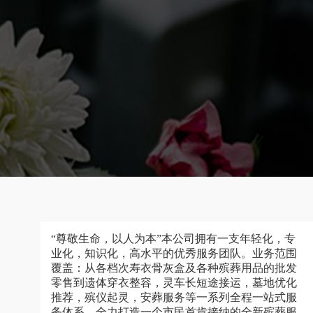
“尊敬生命，以人为本”本公司拥有一支年轻化，专
业化，知识化，高水平的优秀服务团队。业务范围
覆盖：从各档次寿衣骨灰盒及各种殡葬用品的批发
零售到遗体穿衣整容，灵车长短途接运，墓地优化
推荐，殡仪起灵，安葬服务等一系列全程一站式服
务体系，全力打造一个市民首肯接纳的全新殡葬服