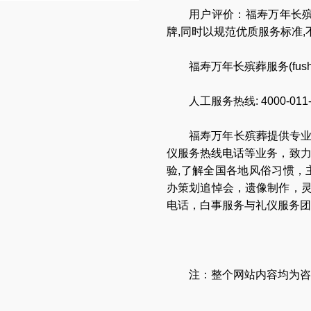
用户评价：福寿万年长殡
牌,同时以规范优质服务标准
福寿万年长殡葬服务(
fus
人工服务热线:
4000-011
福寿万年长
殡葬提供专
仪服务热线电话
等业务，致
验,了解全国各地
风俗习惯
，
办策划追悼会
，
遗像制作
，
电话
，
白事服务与礼仪服务团
注：整个网站内容均为咨