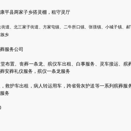
康平县两家子乡搭灵棚，租守灵厅
关街道、北三家子街道、方家屯镇、二牛所口镇、张强镇、小城子镇、郝
满族乡
葬服务公司
灵堂布置
、
丧葬一条龙
、
殡仪车出租
、
白事服务
、
灵车接运
、
殡
葬安葬礼仪服务
，
殡仪一条龙服务
让
，
救护车出租
，
病人转运用车
，
跨省骨灰护送
等一系列殡葬服
服务
0