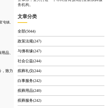
务机构。
文章分类
官屯镇、
全部(5044)
政策法规(247)
与佛有缘(247)
葬用品
、
社会公益(244)
务，
致力
殡葬礼仪(244)
白事服务(242)
殡葬用品(240)
殡葬服务(242)