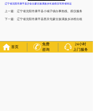
辽宁省沈阳市康平县沙金台蒙古族满族乡长途殡仪车跨省转运
上一篇:
辽宁省沈阳市康平县小城子镇白事热线、殡仪服务
下一篇:
辽宁省沈阳市康平县西关屯蒙古族满族乡冰棺出租
免费
24小时
首页
咨询
上门服务
官方公众号
福寿万年长
400-000-1116
各城市均有服务人员上门服务
24小时上门服务