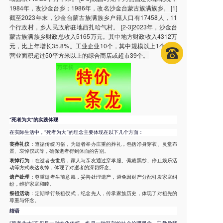
1984年，改沙金台乡；1986年，改名沙金台蒙古族满族乡。 [1]
截至2023年末，沙金台蒙古族满族乡户籍人口有17458人，11
个行政村，乡人民政府驻地西扎哈气村。 [2-3]2023年，沙金台
蒙古族满族乡财政总收入5165万元。其中地方财政收入4312万
元，比上年增长35.8%。工业企业10个，其中规模以上1个，有
营业面积超过50平方米以上的综合商店或超市39个。
“死者为大”的实践体现
在实际生活中，“死者为大”的理念主要体现在以下几个方面：
丧葬礼仪
：遵循传统习俗，为逝者举办庄重的葬礼，包括净身穿衣、灵堂布
置、哀悼仪式等，确保逝者得到体面的告别。
哀悼行为
：在逝者去世后，家人与亲友通过穿孝服、佩戴黑纱、停止娱乐活
动等方式表达哀悼，体现了对逝者的深切怀念。
遗产处理
：尊重逝者生前意愿，妥善处理遗产，避免因财产分配引发家庭纠
纷，维护家庭和睦。
祭祖活动
：定期举行祭祖仪式，纪念先人，传承家族历史，体现了对祖先的
尊重与怀念。
结语