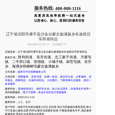
服务热线:
400-000-1116
高素质高效率殡葬一站式服务
让您省心、放心、是我们的服务宗旨
辽宁省沈阳市康平县沙金台蒙古族满族乡长途殡仪
车跨省转运
发布日期:2025-09-14
访问数量:179
店铺名称：辽宁省沈阳市康平县沙金台蒙古族满族乡长途殡仪车跨省转运
胜利街道、东关街道、北三家子街道、方家屯
服务区域：
镇、二牛所口镇、张强镇、小城子镇、郝官屯镇、东升
乡、海洲乡和柳树屯蒙古族满族乡
公司名称：
福寿万年长殡葬服务公司
主营业务：
殡葬服务
、
灵堂布置
、
丧葬一条龙
、
殡仪车出租
、
白事服务
、
灵
车接运
、
殡葬用品
、
长途跨省转运
、
火化预约
，
下葬安葬礼仪服务
，
殡仪一
条龙服务
服务特色：
墓地销售转让
，
救护车出租
，
病人转运用车
，
跨省骨灰护送
等一
系列殡葬服务，
致力于殡葬一条龙全包托管式管家服务
服务热线：4000-011-110
服务时间：人工、全天
用户评价：福寿万年长殡仪服务公司立足职责,突出为民服领先要务思想,致力
于打造贴心服务品牌,同时以规范优质服务标准,不断提高服务水平,满足逝者
家属需求,受到社会各界群众的赞誉。