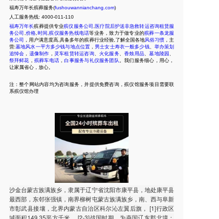
福寿万年长殡葬服务(
fushouwannianchang.com
)
人工服务热线:
4000-011-110
福寿万年长
殡葬提供专业
殡仪服务公司
,
医疗院后护送非急救转运咨询租赁服
务公司
,
价格
,
时间
,
殡仪服务热线电话
等业务，致力于做专业的
殡葬一条龙服
务公司
，用户满意度高,具备多年的殡葬行业经验,了解全国各地
风俗习惯
，主
营:
墓地风水一平方多少钱与地点位置
，
男士女士寿衣一般多少钱
、
举办策划
追悼会
，
遗像制作
，
灵车租赁转运咨询
、
火化服务
、
香烛用品
、
墓地陵园
、
祭拜鲜花
，
殡葬车电话
，
白事服务与礼仪服务团队
。我们服务细心，用心，
让家属省心，放心。
注：整个网站内容均为咨询服务，并提供免费咨询，殡仪馆服务项目需要联
系殡仪馆办理
沙金台蒙古族满族乡，隶属于辽宁省沈阳市康平县，地处康平县
最西部，东邻张强镇，南界柳树屯蒙古族满族乡，南、西与阜新
市彰武县接壤，北界内蒙古自治区科尔沁左翼后旗， [1]行政区
域面积149.35平方千米。 [2-3]战国时期，为燕国辽东郡北境；