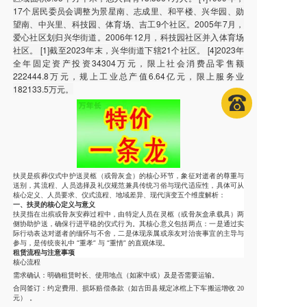
17个居民委员会调整为景星南、志成里、和平楼、兴华园、勋
望南、中兴里、科技园、体育场、吉工9个社区。2005年7月，
爱心社区划归兴华街道。2006年12月，科技园社区并入体育场
社区。 [1]截至2023年末，兴华街道下辖21个社区。 [4]2023年
全年固定资产投资34304万元，限上社会消费品零售额
222444.8万元，规上工业总产值6.64亿元，限上服务业
182133.5万元。
扶灵是殡葬仪式中护送灵柩（或骨灰盒）的核心环节，象征对逝者的尊重与
送别，其流程、人员选择及礼仪规范兼具传统习俗与现代适应性，具体可从
核心定义、人员要求、仪式流程、地域差异、现代演变
五个维度解析：
一、扶灵的核心定义与意义
扶灵指在出殡或骨灰安葬过程中，由特定人员在灵柩（或骨灰盒承载具）两
侧协助护送，确保行进平稳的仪式行为。其核心意义包括两点：一是通过实
际行动表达对逝者的缅怀与不舍，二是体现亲属或亲友对治丧事宜的主导与
参与，是传统丧礼中 “重孝” 与 “重情” 的直观体现。
租赁流程与注意事项
核心流程
需求确认
：明确租赁时长、使用地点（如家中或）及是否需要运输。
合同签订
：约定费用、损坏赔偿条款（如古田县规定冰棺上下车搬运增收 20
元）
。