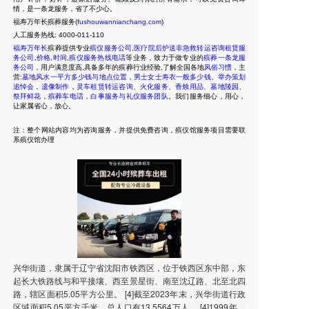
情，是一条龙服务，省了不少心。
福寿万年长殡葬服务(
fushouwannianchang.com
)
人工服务热线:
4000-011-110
福寿万年长
殡葬提供专业
殡仪服务公司
,
医疗院后护送非急救转运咨询租赁服
务公司
,
价格
,
时间
,
殡仪服务热线电话
等业务，致力于做专业的
殡葬一条龙服
务公司
，用户满意度高,具备多年的殡葬行业经验,了解全国各地
风俗习惯
，主
营:
墓地风水一平方多少钱与地点位置
，
男士女士寿衣一般多少钱
、
举办策划
追悼会
，
遗像制作
，
灵车租赁转运咨询
、
火化服务
、
香烛用品
、
墓地陵园
、
祭拜鲜花
，
殡葬车电话
，
白事服务与礼仪服务团队
。我们服务细心，用心，
让家属省心，放心。
注：整个网站内容均为咨询服务，并提供免费咨询，殡仪馆服务项目需要联
系殡仪馆办理
兴华街道，隶属于辽宁省沈阳市铁西区，位于铁西区东中部，东
起长大铁路线与和平接壤、西至景星街、南至沈辽路、北至北四
路，辖区面积5.05平方公里。 [4]截至2023年末，兴华街道行政
区域面积5.05平方千米，总人口有13.5564万人。 [4]1999年，