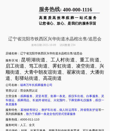
服务热线:
400-000-1116
高素质高效率殡葬一站式服务
让您省心、放心、是我们的服务宗旨
辽宁省沈阳市铁西区兴华街道水晶棺出售/追思会
发布日期:2025-10-09
访问数量:234
店铺名称：辽宁省沈阳市铁西区兴华街道水晶棺出售/追思会
昆明湖街道、工人村街道、重工街道、
服务区域：
启工街道、笃工街道、霁虹街道、凌空街道、兴
顺街道、大青中朝友谊街道、翟家街道、大潘街
道、彰驿站街道、高花街道
公司名称：
福寿万年长殡葬服务公司
资质认证：营业执照认证
主营业务：
殡葬服务
、
灵堂布置
、
丧葬一条龙
、
殡仪车出租
、
白事服务
、
灵
车接运
、
殡葬用品
、
长途跨省转运
、
火化预约
，
下葬安葬礼仪服务
，
殡仪一
条龙服务
服务特色：
墓地销售转让
，
救护车出租
，
病人转运用车
，
跨省骨灰护送
等一
系列殡葬服务，
致力于殡葬一条龙全包托管式管家服务
服务热线：4000-011-110
服务时间：人工、全天
用户评价：好评，这家店服务、能顾及到你的所有需求，可以免费咨询详