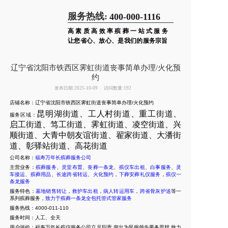
服务热线:
400-000-1116
高素质高效率殡葬一站式服务
让您省心、放心、是我们的服务宗旨
辽宁省沈阳市铁西区霁虹街道丧事简单办理/火化预
约
发布日期:2025-10-09
访问数量:192
店铺名称：辽宁省沈阳市铁西区霁虹街道丧事简单办理/火化预约
昆明湖街道、工人村街道、重工街道、
服务区域：
启工街道、笃工街道、霁虹街道、凌空街道、兴
顺街道、大青中朝友谊街道、翟家街道、大潘街
道、彰驿站街道、高花街道
公司名称：
福寿万年长殡葬服务公司
主营业务：
殡葬服务
、
灵堂布置
、
丧葬一条龙
、
殡仪车出租
、
白事服务
、
灵
车接运
、
殡葬用品
、
长途跨省转运
、
火化预约
，
下葬安葬礼仪服务
，
殡仪一
条龙服务
服务特色：
墓地销售转让
，
救护车出租
，
病人转运用车
，
跨省骨灰护送
等一
系列殡葬服务，
致力于殡葬一条龙全包托管式管家服务
服务热线：4000-011-110
服务时间：人工、全天
用户评价：福寿万年长殡仪服务公司立足职责,突出为民服领先要务思想,致力