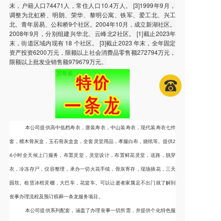
末，户籍人口74471人，常住人口10.4万人。 [3]1999年9月，
调整为北虹桥、明朗、荣华、黎明公寓、铁军、爱工北、兴工
北、青年居易、公和桥9个社区。2004年10月，成立新湖社区。
2008年9月，分别组建兴华北、云峰北2社区。 [1]截止2023年
末，街道区域内现有 18 个社区。 [3]截止2023 年末，全年固定
资产投资6200万元，限额以上社会消费品零售额272794万元，
限额以上批发业销售额979679万元。
本公司提供高中低档寿衣，唐装寿衣，中山装寿衣，现代装寿衣七件
套，檀木骨灰盒，玉石骨灰盒盒，全套灵堂用品，孝服白布，烧纸等。提供2
4小时全天候上门服务，布置灵堂，灵堂设计，布置鲜花灵堂，送路，脱穿
衣，冷冻存尸，仪容整理，承办一切火花手续，骨灰寄存，现场插花，三天
园坟。租赁冰棺灵棚，大巴车，花篮车。可以让逝者家属足不出门就了解到
丧事办理流程及预订殡葬一条龙服务项目。
本公司提供系列配套，涵盖了办理丧事一切所需，并提供个化特色服