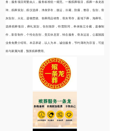
务；服务项目简繁由人，服务标准统一规范。一般殡葬项目，殡葬一条龙咨
询，殡葬策划，殡仪选择，净身穿衣，接运，冷藏，防腐，整容，告别，骨
灰告别，火化，遗物焚烧、丧葬用品销售，骨灰寄存，墓地下葬，海葬等。
选择殡葬项目，葬礼策划，告别致辞，特需陪同，单体独立冷藏，遗像制
作，影音制作，个性化告别，贵宾休息室，悼念服务，骨灰运送，公墓陵园
业务免费介绍等。本店承诺，以人为本，诚信服务，节约薄利为宗旨，可提
前与家属沟通，预算殡葬费用。