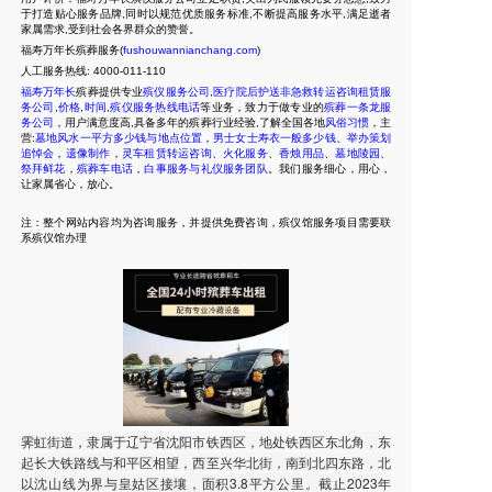
于打造贴心服务品牌,同时以规范优质服务标准,不断提高服务水平,满足逝者
家属需求,受到社会各界群众的赞誉。
福寿万年长殡葬服务(
fushouwannianchang.com
)
人工服务热线:
4000-011-110
福寿万年长
殡葬提供专业
殡仪服务公司
,
医疗院后护送非急救转运咨询租赁服
务公司
,
价格
,
时间
,
殡仪服务热线电话
等业务，致力于做专业的
殡葬一条龙服
务公司
，用户满意度高,具备多年的殡葬行业经验,了解全国各地
风俗习惯
，主
营:
墓地风水一平方多少钱与地点位置
，
男士女士寿衣一般多少钱
、
举办策划
追悼会
，
遗像制作
，
灵车租赁转运咨询
、
火化服务
、
香烛用品
、
墓地陵园
、
祭拜鲜花
，
殡葬车电话
，
白事服务与礼仪服务团队
。我们服务细心，用心，
让家属省心，放心。
注：整个网站内容均为咨询服务，并提供免费咨询，殡仪馆服务项目需要联
系殡仪馆办理
霁虹街道，隶属于辽宁省沈阳市铁西区，地处铁西区东北角，东
起长大铁路线与和平区相望，西至兴华北街，南到北四东路，北
以沈山线为界与皇姑区接壤，面积3.8平方公里。截止2023年