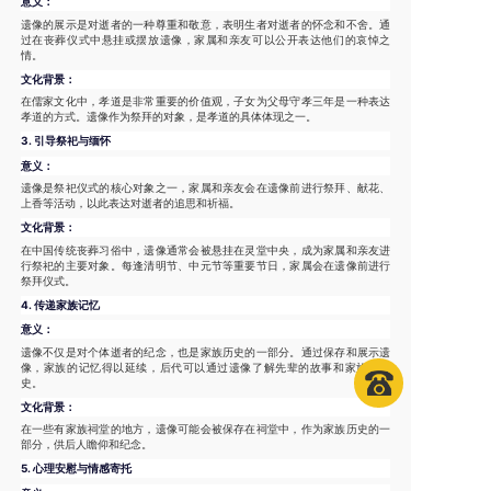
意义：
遗像的展示是对逝者的一种尊重和敬意，表明生者对逝者的怀念和不舍。通
过在丧葬仪式中悬挂或摆放遗像，家属和亲友可以公开表达他们的哀悼之
情。
文化背景：
在儒家文化中，孝道是非常重要的价值观，子女为父母守孝三年是一种表达
孝道的方式。遗像作为祭拜的对象，是孝道的具体体现之一。
3.
引导祭祀与缅怀
意义：
遗像是祭祀仪式的核心对象之一，家属和亲友会在遗像前进行祭拜、献花、
上香等活动，以此表达对逝者的追思和祈福。
文化背景：
在中国传统丧葬习俗中，遗像通常会被悬挂在灵堂中央，成为家属和亲友进
行祭祀的主要对象。每逢清明节、中元节等重要节日，家属会在遗像前进行
祭拜仪式。
4.
传递家族记忆
意义：
遗像不仅是对个体逝者的纪念，也是家族历史的一部分。通过保存和展示遗
像，家族的记忆得以延续，后代可以通过遗像了解先辈的故事和家族的历
史。
文化背景：
在一些有家族祠堂的地方，遗像可能会被保存在祠堂中，作为家族历史的一
部分，供后人瞻仰和纪念。
5.
心理安慰与情感寄托