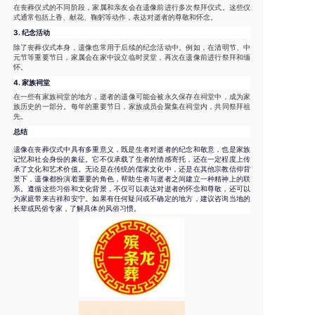
在丧葬仪式的不同阶段，家属和亲友会在遗像前进行多次祭拜仪式。这些仪
式通常包括上香、献花、鞠躬等动作，表达对逝者的尊敬和怀念。
3.
纪念活动
除了丧葬仪式本身，遗像也常用于后续的纪念活动中。例如，在清明节、中
元节等重要节日，家属会在家中设立临时灵堂，再次在遗像前进行祭拜和缅
怀。
4.
家族祠堂
在一些有家族祠堂的地方，逝者的遗像可能会被永久保存在祠堂中，成为家
族历史的一部分。每年的重要节日，家族成员会聚集在祠堂内，共同祭拜祖
先。
总结
遗像在丧葬仪式中具有多重意义，既是生者对逝者的纪念和敬意，也是家族
记忆和社会身份的象征。它不仅承载了生者的情感寄托，还在一定程度上传
承了文化和艺术价值。无论是在传统的儒家文化中，还是在其他宗教信仰背
景下，遗像都扮演着重要的角色，帮助生者与逝者之间建立一种精神上的联
系。遵循这些习俗和文化背景，不仅可以表达对逝者的怀念和尊敬，还可以
为家庭带来吉祥和安宁。如果有任何疑问或不确定的地方，建议咨询当地的
长辈或民俗专家，了解具体的风俗习惯。