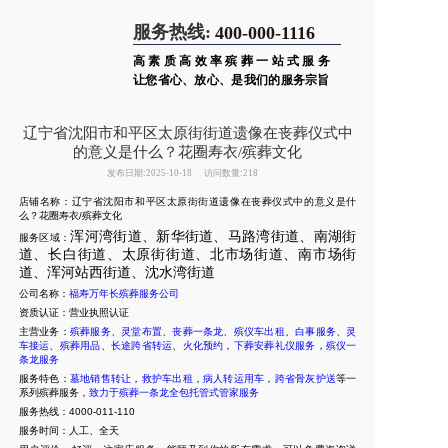
服务热线:
400-000-1116
高素质高效率殡葬一站式服务
让您省心、放心、是我们的服务宗旨
辽宁省沈阳市和平区太原街街道遗像在丧葬仪式中
的意义是什么？花圈寿衣/殡葬文化
发布日期:2025-10-18
访问数量:218
店铺名称：辽宁省沈阳市和平区太原街街道遗像在丧葬仪式中的意义是什
么？花圈寿衣/殡葬文化
浑河湾街道、新华街道、马路湾街道、南湖街
服务区域：
道、长白街道、太原街街道、北市场街道、南市场街
道、浑河站西街道、沈水湾街道
公司名称：
福寿万年长殡葬服务公司
资质认证：营业执照认证
主营业务：
殡葬服务
、
灵堂布置
、
丧葬一条龙
、
殡仪车出租
、
白事服务
、
灵
车接运
、
殡葬用品
、
长途跨省转运
、
火化预约
，
下葬安葬礼仪服务
，
殡仪一
条龙服务
服务特色：
墓地销售转让
，
救护车出租
，
病人转运用车
，
跨省骨灰护送
等一
系列殡葬服务，
致力于殡葬一条龙全包托管式管家服务
服务热线：4000-011-110
服务时间：人工、全天