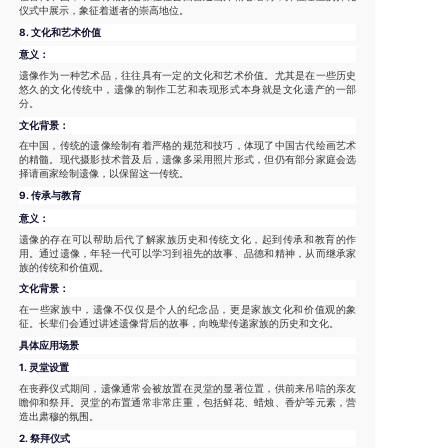
仪式中展示，象征着逝者的崇高地位。
8.
文化和艺术价值
意义：
遗像作为一种艺术品，往往具有一定的文化和艺术价值。尤其是在一些历史
悠久的文化传统中，遗像的制作工艺和表现形式本身就是文化遗产的一部
分。
文化背景：
在中国，传统的遗像绘制有着严格的规范和技巧，体现了中国古代绘画艺术
的精髓。现代摄影技术普及后，遗像多采用照片形式，但仍有部分家庭会选
择请画家绘制遗像，以保留这一传统。
9.
传承与教育
意义：
遗像的存在可以帮助后代了解家族历史和传统文化，起到传承和教育的作
用。通过遗像，年轻一代可以学习到祖先的故事、品德和精神，从而继承家
族的传统和价值观。
文化背景：
在一些家族中，遗像不仅仅是个人的纪念品，更是家族文化和价值观的象
征。长辈们会通过讲述遗像背后的故事，向晚辈传递家族的历史和文化。
具体应用场景
1.
灵堂设置
在丧葬仪式期间，遗像通常会被放置在灵堂的显著位置，供前来吊唁的亲友
瞻仰和祭拜。灵堂的布置通常非常庄重，包括鲜花、蜡烛、香炉等元素，营
造出肃穆的氛围。
2.
祭拜仪式