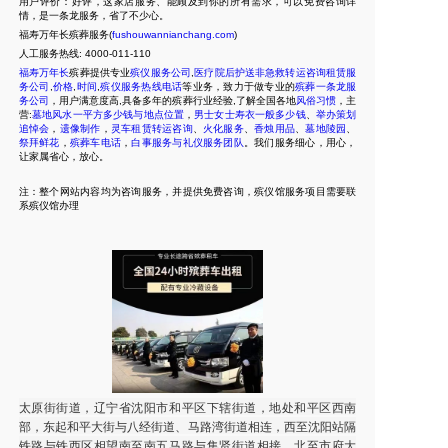
用户评价：好评，这家店服务、能顾及到你的所有需求，可以免费咨询详
情，是一条龙服务，省了不少心。
福寿万年长殡葬服务(
fushouwannianchang.com
)
人工服务热线:
4000-011-110
福寿万年长
殡葬提供专业
殡仪服务公司
,
医疗院后护送非急救转运咨询租赁服
务公司
,
价格
,
时间
,
殡仪服务热线电话
等业务，致力于做专业的
殡葬一条龙服
务公司
，用户满意度高,具备多年的殡葬行业经验,了解全国各地
风俗习惯
，主
营:
墓地风水一平方多少钱与地点位置
，
男士女士寿衣一般多少钱
、
举办策划
追悼会
，
遗像制作
，
灵车租赁转运咨询
、
火化服务
、
香烛用品
、
墓地陵园
、
祭拜鲜花
，
殡葬车电话
，
白事服务与礼仪服务团队
。我们服务细心，用心，
让家属省心，放心。
注：整个网站内容均为咨询服务，并提供免费咨询，殡仪馆服务项目需要联
系殡仪馆办理
太原街街道，辽宁省沈阳市和平区下辖街道，地处和平区西南
部，东起和平大街与八经街道、马路湾街道相连，西至沈阳站隔
铁路与铁西区相望南至南五马路与集贤街道相接，北至市府大