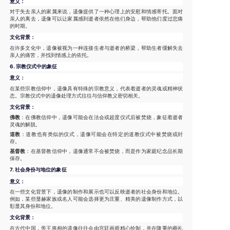
意义：
对于失去亲人的家属来说，遗像提供了一种心理上的安慰和情感寄托。面对
亲人的离去，遗像可以让家属感到逝者依然在他们身边，帮助他们度过悲痛
的时期。
文化背景：
在许多文化中，遗像被视为一种连接生者与逝者的桥梁，帮助生者缓解失去
亲人的痛苦，并找到情感上的依托。
6.
宗教仪式中的象征
意义：
在某些宗教信仰中，遗像具有特殊的宗教意义，代表着逝者的灵魂或精神状
态。宗教仪式中的遗像处理方式往往与信仰教义密切相关。
文化背景：
佛教
：在佛教信仰中，遗像可能会在法会或超度仪式后被焚烧，象征着逝者
灵魂的解脱。
道教
：道教也有类似的仪式，遗像可能会在特定的道教仪式中被焚烧或封
存。
基督教
：在基督教信仰中，遗像通常不会被焚烧，而是作为家庭纪念品长期
保存。
7.
社会身份与地位的象征
意义：
在一些文化背景下，遗像的制作和展示也可以反映逝者的社会身份和地位。
例如，某些显赫家族或名人可能会选择更为庄重、精美的遗像制作方式，以
彰显其身份和地位。
文化背景：
在古代中国，帝王将相的遗像往往会由宫廷画师精心绘制，并在隆重的葬礼