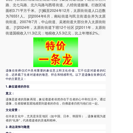
路、北七马路、北六马路与西塔街道、八经街道接壤。行政区域
面积3.71平方千米。 [1]截至2024年12月，太原街街道人口总数
为76551人。 [2]2004年6月，南站街道与民主街道合并为太原
街街道。2007年7月，中山街道、吴淞街道大部分并入太原街街
道。 [1]2024年，太原街街道下辖12个社区 [2]2011年，太原街
街道国税收入11.3亿元；地税收入5.3亿元，比上年增长2%。
遗像在丧葬仪式中具有重要的象征意义和文化价值，它不仅是对逝者的纪
念，还承载了生者对逝者的敬意、怀念和情感寄托。以下是遗像在丧葬仪式
中的主要意义：
1.
象征逝者的存在
意义：
遗像是逝者的形象再现，象征着逝者依然存在于生者的心中和生活中。通过
遗像，生者能够直观地感受到逝者的存在，仿佛逝者仍然与他们在一起。
文化背景：
在许多文化中，尤其是东亚地区（如中国、日本、韩国等），遗像被视为逝
者的“化身”，代表着逝者的灵魂和精神。
2.
表达哀悼与敬意