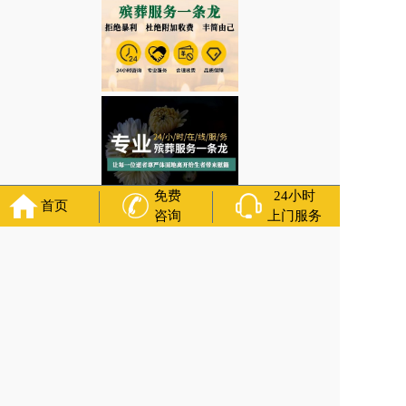
免费
24小时
首页
咨询
上门服务
辽宁省沈阳市和平区太原街街道遗像在丧葬仪式中的意义是什么？花圈寿衣/
殡葬文化
上一篇:
辽宁省沈阳市铁西区大青中朝友谊街道寿鞋最忌讳什么？殡葬
服务网/白事热线
下一篇:
辽宁省沈阳市大东区选择骨灰盒寄存需要考虑哪些因素？火葬
服务