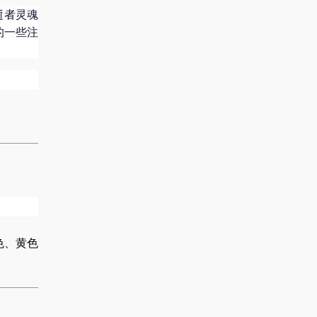
逝者灵魂
的一些注
色、黄色