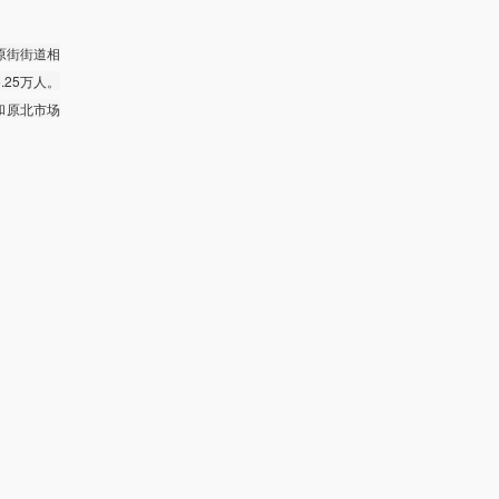
原街街道相
.25万人。
道和原北市场