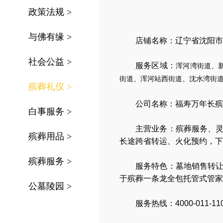
政策法规
>
与佛有缘
>
店铺名称：辽宁省沈阳市
社会公益
>
服务区域：
浑河湾街道、
街道、浑河站西街道、沈水湾街
殡葬礼仪
>
公司名称：
福寿万年长殡
白事服务
>
主营业务：
殡葬服务
、
殡葬用品
>
长途跨省转运
、
火化预约
，
下
殡葬服务
>
服务特色：
墓地销售转
于殡葬一条龙全包托管式管家
公墓陵园
>
服务热线：4000-011-11