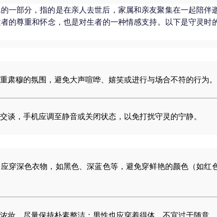
化的一部分，指的是在亲人去世后，家属和亲友聚集在一起陪伴
逝者的尊重和怀念，也是对生者的一种情感支持。以下是守灵时
重肃穆的氛围，避免大声喧哗、嬉笑或进行与场合不符的行为。
交谈，手机应调至静音或关闭状态，以免打扰守灵的宁静。
人应穿深色衣物，如黑色、深蓝色等，避免穿鲜艳的颜色（如红
浓妆，尽量保持朴素整洁；男性也应穿着得体，不宜过于随意。