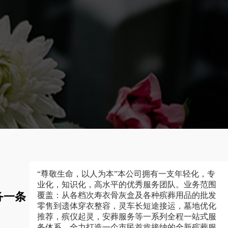
“尊敬生命，以人为本”本公司拥有一支年轻化，专
业化，知识化，高水平的优秀服务团队。业务范围
务一条
覆盖：从各档次寿衣骨灰盒及各种殡葬用品的批发
零售到遗体穿衣整容，灵车长短途接运，墓地优化
推荐，殡仪起灵，安葬服务等一系列全程一站式服
务体系，全力打造一个市民首肯接纳的全新殡葬服