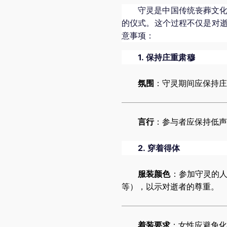
守灵是中国传统丧葬文
的仪式。这个过程不仅是对
意事项：
1.
保持庄重肃穆
氛围
：守灵期间应保持庄
言行
：参与者应保持低声
2.
穿着得体
服装颜色
：参加守灵的
等），以示对逝者的尊重。
着装要求
：女性应避免化