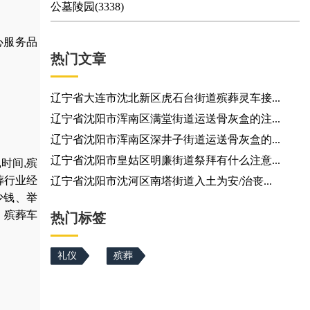
公墓陵园(3338)
心服务品
热门文章
辽宁省大连市沈北新区虎石台街道殡葬灵车接...
辽宁省沈阳市浑南区满堂街道运送骨灰盒的注...
辽宁省沈阳市浑南区深井子街道运送骨灰盒的...
辽宁省沈阳市皇姑区明廉街道祭拜有什么注意...
,
时间
,
殡
葬行业经
辽宁省沈阳市沈河区南塔街道入土为安/治丧...
少钱
、
举
，
殡葬车
热门标签
礼仪
殡葬