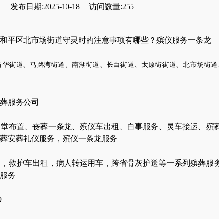
发布日期:2025-10-18
访问数量:255
和平区北市场街道守灵时的注意事项有哪些？殡仪服务一条龙
新华街道、马路湾街道、南湖街道、长白街道、太原街街道、北市场街道
道
葬服务公司
灵堂布置
、
丧葬一条龙
、
殡仪车出租
、
白事服务
、
灵车接运
、
殡
葬安葬礼仪服务
，
殡仪一条龙服务
让
，
救护车出租
，
病人转运用车
，
跨省骨灰护送
等一系列殡葬服
服务
0