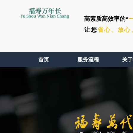
福寿万年长
Fu Shou Wan Nian Chang
高素质高效率的“
让您
省心、
放心
首页
服务流程
关于