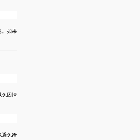
息。如果
以免因情
也避免给