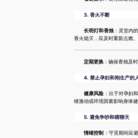
3.
香火不断
长明灯和香烛
：灵堂内
香火熄灭，应及时重新点燃。
定期更换
：确保香烛及时
4.
禁止孕妇和刚生产的
健康风险
：出于对孕妇
绪激动或环境因素影响身体健
5.
避免争吵和瞎聊天
情绪控制
：守灵期间应