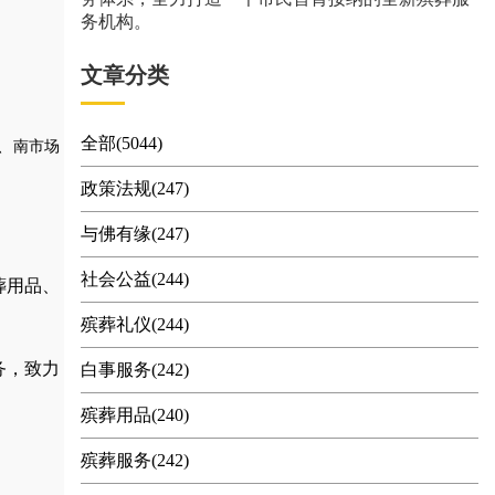
务机构。
文章分类
全部(5044)
、南市场
政策法规(247)
与佛有缘(247)
社会公益(244)
葬用品
、
殡葬礼仪(244)
务，
致力
白事服务(242)
殡葬用品(240)
殡葬服务(242)