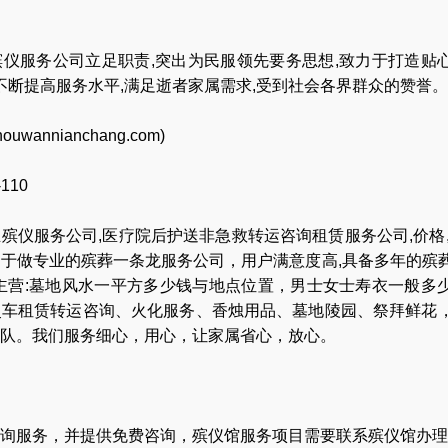
仪服务公司立足职责,突出为民服领先要务思想,致力于打造贴
,不断提高服务水平,满足逝者家属需求,受到社会各界群众的赞誉。
houwannianchang.com
)
-110
业
殡仪服务公司
,
医疗院后护送非急救转运咨询租赁服务公司
,
价格
力于做专业的
殡葬一条龙服务公司
，用户满意度高,具备多年的殡
主营:
墓地风水一平方多少钱与地点位置
，
男士女士寿衣一般多
灵车租赁转运咨询
、
火化服务
、
香烛用品
、
墓地陵园
、
祭拜鲜花
队
。我们服务细心，用心，让家属省心，放心。
询服务，并提供免费咨询，殡仪馆服务项目需要联系殡仪馆办理