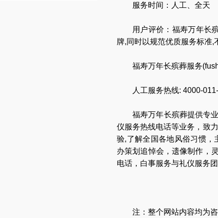
服务时间：人工、全天
用户评价：福寿万年长殡
牌,同时以规范优质服务标准
福寿万年长殡葬服务(
fus
人工服务热线:
4000-011
福寿万年长
殡葬提供专
仪服务热线电话
等业务，致
验,了解全国各地
风俗习惯
，
办策划追悼会
，
遗像制作
，
电话
，
白事服务与礼仪服务团
注：整个网站内容均为咨