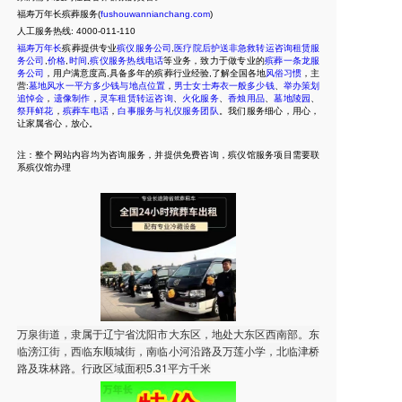
福寿万年长殡葬服务(
fushouwannianchang.com
)
人工服务热线:
4000-011-110
福寿万年长
殡葬提供专业
殡仪服务公司
,
医疗院后护送非急救转运咨询租赁服
务公司
,
价格
,
时间
,
殡仪服务热线电话
等业务，致力于做专业的
殡葬一条龙服
务公司
，用户满意度高,具备多年的殡葬行业经验,了解全国各地
风俗习惯
，主
营:
墓地风水一平方多少钱与地点位置
，
男士女士寿衣一般多少钱
、
举办策划
追悼会
，
遗像制作
，
灵车租赁转运咨询
、
火化服务
、
香烛用品
、
墓地陵园
、
祭拜鲜花
，
殡葬车电话
，
白事服务与礼仪服务团队
。我们服务细心，用心，
让家属省心，放心。
注：整个网站内容均为咨询服务，并提供免费咨询，殡仪馆服务项目需要联
系殡仪馆办理
万泉街道，隶属于辽宁省沈阳市大东区，地处大东区西南部。东
临滂江街，西临东顺城街，南临小河沿路及万莲小学，北临津桥
路及珠林路。行政区域面积5.31平方千米