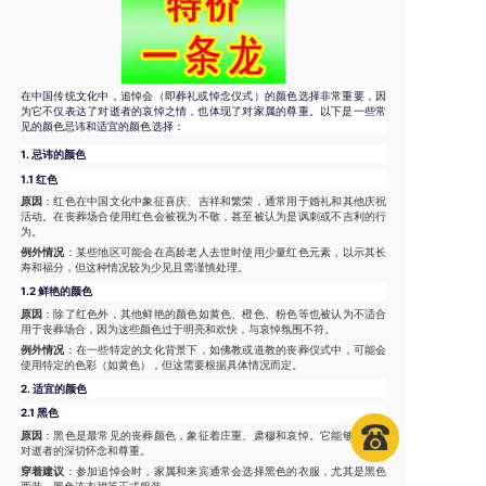
在中国传统文化中，追悼会（即葬礼或悼念仪式）的颜色选择非常重要，因
为它不仅表达了对逝者的哀悼之情，也体现了对家属的尊重。以下是一些常
见的颜色忌讳和适宜的颜色选择：
1.
忌讳的颜色
1.1 红色
原因
：红色在中国文化中象征喜庆、吉祥和繁荣，通常用于婚礼和其他庆祝
活动。在丧葬场合使用红色会被视为不敬，甚至被认为是讽刺或不吉利的行
为。
例外情况
：某些地区可能会在高龄老人去世时使用少量红色元素，以示其长
寿和福分，但这种情况较为少见且需谨慎处理。
1.2 鲜艳的颜色
原因
：除了红色外，其他鲜艳的颜色如黄色、橙色、粉色等也被认为不适合
用于丧葬场合，因为这些颜色过于明亮和欢快，与哀悼氛围不符。
例外情况
：在一些特定的文化背景下，如佛教或道教的丧葬仪式中，可能会
使用特定的色彩（如黄色），但这需要根据具体情况而定。
2.
适宜的颜色
2.1 黑色
原因
：黑色是最常见的丧葬颜色，象征着庄重、肃穆和哀悼。它能够表达出
对逝者的深切怀念和尊重。
穿着建议
：参加追悼会时，家属和来宾通常会选择黑色的衣服，尤其是黑色