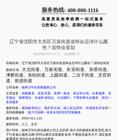
服务热线:
400-000-1116
高素质高效率殡葬一站式服务
让您省心、放心、是我们的服务宗旨
辽宁省沈阳市大东区万泉街道追悼会忌讳什么颜
色？追悼会策划
发布日期:2025-10-23
访问数量:267
店铺名称：辽宁省沈阳市大东区万泉街道追悼会忌讳什么颜色？追悼会策划
大北街道、万泉街道、长安街道、东塔街道、
服务区域：
津桥街道、东站街道、上园街道、二台子街道、文官街
道、前进街道
公司名称：
福寿万年长殡葬服务公司
主营业务：
殡葬服务
、
灵堂布置
、
丧葬一条龙
、
殡仪车出租
、
白事服务
、
灵
车接运
、
殡葬用品
、
长途跨省转运
、
火化预约
，
下葬安葬礼仪服务
，
殡仪一
条龙服务
服务特色：
墓地销售转让
，
救护车出租
，
病人转运用车
，
跨省骨灰护送
等一
系列殡葬服务，
致力于殡葬一条龙全包托管式管家服务
服务热线：4000-011-110
服务时间：人工、全天
用户评价：福寿万年长殡仪服务公司立足职责,突出为民服领先要务思想,致力
于打造贴心服务品牌,同时以规范优质服务标准,不断提高服务水平,满足逝者
家属需求,受到社会各界群众的赞誉。