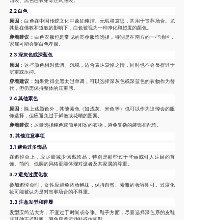
西装、黑色连衣裙等正式服装。
2.2 白色
原因
：白色在中国传统文化中象征纯洁、无瑕和哀思，常用于丧葬场合。尤
其是在佛教和道教的影响下，白色被视为一种净化和超度的颜色。
穿着建议
：白色衣服也是常见的丧葬服饰选择，特别是在南方的一些地区，
家属可能会穿白色孝服。
2.3 深灰色或深蓝色
原因
：这些颜色相对低调、沉稳，适合表达哀悼之情，同时也不会显得过于
沉重或压抑。
穿着建议
：如果觉得全黑太过单调，可以选择深灰色或深蓝色的衣物作为替
代，但仍需保持整体的庄重感。
2.4 其他素色
原因
：除上述颜色外，其他素色（如浅灰、米色等）也可以作为追悼会的服
饰选择，但应避免过于鲜艳或花哨的图案。
穿着建议
：尽量选择纯色或简单图案的衣物，避免复杂的装饰和配饰。
3.
其他注意事项
3.1 避免过多饰品
在追悼会上，应尽量减少佩戴饰品，特别是那些过于华丽或引人注目的首
饰。简约、低调的风格更能体现对逝者及其家属的尊重。
3.2 避免过度化妆
参加追悼会时，女性应避免浓妆艳抹，保持自然、素雅的妆容即可。过度化
妆可能被认为是对丧事场合的不尊重。
3.3 注意发型和鞋履
发型应简洁大方，不宜过于时尚或夸张。鞋子方面，尽量选择深色系的皮鞋
或其他正式鞋履，避免穿着运动鞋或休闲鞋。