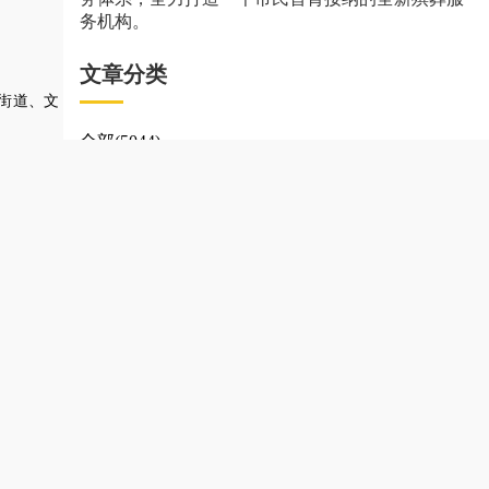
务机构。
文章分类
街道、文
全部(5044)
政策法规(247)
与佛有缘(247)
葬用品
、
社会公益(244)
务，
致力
殡葬礼仪(244)
白事服务(242)
殡葬用品(240)
殡葬服务(242)