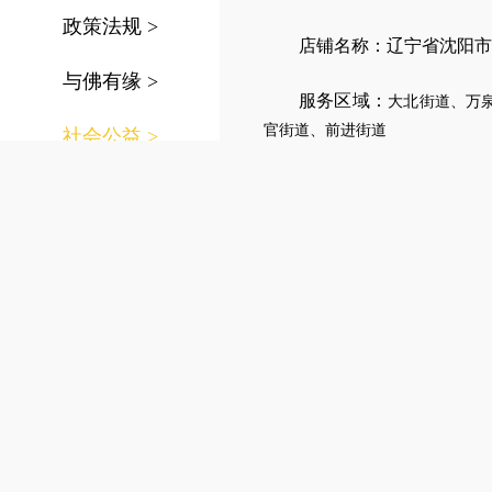
政策法规
>
店铺名称：辽宁省沈阳市
与佛有缘
>
服务区域：
大北街道、万
官街道、前进街道
社会公益
>
公司名称：
福寿万年长殡
殡葬礼仪
>
主营业务：
殡葬服务
、
白事服务
>
长途跨省转运
、
火化预约
，
下
殡葬用品
>
服务特色：
墓地销售转
于殡葬一条龙全包托管式管家
殡葬服务
>
服务热线：4000-011-11
公墓陵园
>
服务时间：人工、全天