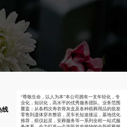
“尊敬生命，以人为本”本公司拥有一支年轻化，专
业化，知识化，高水平的优秀服务团队。业务范围
热线
覆盖：从各档次寿衣骨灰盒及各种殡葬用品的批发
零售到遗体穿衣整容，灵车长短途接运，墓地优化
推荐，殡仪起灵，安葬服务等一系列全程一站式服
务体系，全力打造一个市民首肯接纳的全新殡葬服