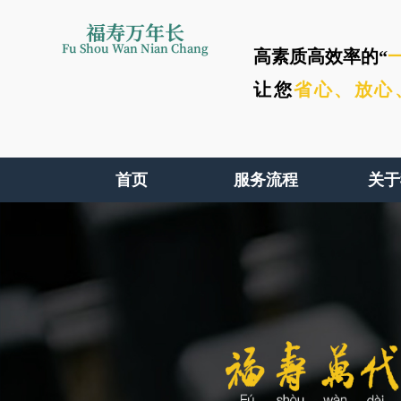
福寿万年长
Fu Shou Wan Nian Chang
高素质高效率的“
让您
省心、
放心
首页
服务流程
关于