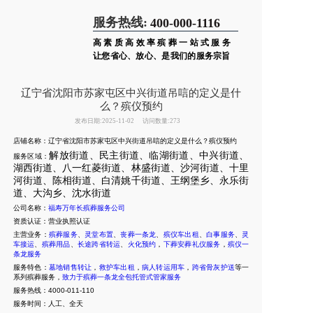
服务热线:
400-000-1116
高素质高效率殡葬一站式服务
让您省心、放心、是我们的服务宗旨
辽宁省沈阳市苏家屯区中兴街道吊唁的定义是什
么？殡仪预约
发布日期:2025-11-02
访问数量:273
店铺名称：辽宁省沈阳市苏家屯区中兴街道吊唁的定义是什么？殡仪预约
解放街道、民主街道、临湖街道、中兴街道、
服务区域：
湖西街道、八一红菱街道、林盛街道、沙河街道、十里
河街道、陈相街道、白清姚千街道、王纲堡乡、永乐街
道、大沟乡
、沈水街道
公司名称：
福寿万年长殡葬服务公司
资质认证：营业执照认证
主营业务：
殡葬服务
、
灵堂布置
、
丧葬一条龙
、
殡仪车出租
、
白事服务
、
灵
车接运
、
殡葬用品
、
长途跨省转运
、
火化预约
，
下葬安葬礼仪服务
，
殡仪一
条龙服务
服务特色：
墓地销售转让
，
救护车出租
，
病人转运用车
，
跨省骨灰护送
等一
系列殡葬服务，
致力于殡葬一条龙全包托管式管家服务
服务热线：4000-011-110
服务时间：人工、全天