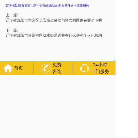
辽宁省沈阳市苏家屯区中兴街道吊唁的定义是什么？殡仪预约
上一篇:
辽宁省沈阳市大东区长安街道吊唁与悼念的区别在哪？下葬
下一篇:
辽宁省沈阳市苏家屯区沈水街道送葬有什么讲究？火化预约
免费
24小时
首页
咨询
上门服务
官方公众号
福寿万年长
400-000-1116