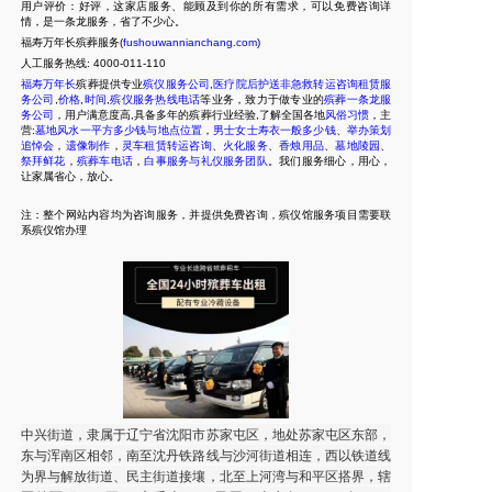
用户评价：好评，这家店服务、能顾及到你的所有需求，可以免费咨询详
情，是一条龙服务，省了不少心。
福寿万年长殡葬服务(
fushouwannianchang.com
)
人工服务热线:
4000-011-110
福寿万年长
殡葬提供专业
殡仪服务公司
,
医疗院后护送非急救转运咨询租赁服
务公司
,
价格
,
时间
,
殡仪服务热线电话
等业务，致力于做专业的
殡葬一条龙服
务公司
，用户满意度高,具备多年的殡葬行业经验,了解全国各地
风俗习惯
，主
营:
墓地风水一平方多少钱与地点位置
，
男士女士寿衣一般多少钱
、
举办策划
追悼会
，
遗像制作
，
灵车租赁转运咨询
、
火化服务
、
香烛用品
、
墓地陵园
、
祭拜鲜花
，
殡葬车电话
，
白事服务与礼仪服务团队
。我们服务细心，用心，
让家属省心，放心。
注：整个网站内容均为咨询服务，并提供免费咨询，殡仪馆服务项目需要联
系殡仪馆办理
中兴街道，隶属于辽宁省沈阳市苏家屯区，地处苏家屯区东部，
东与浑南区相邻，南至沈丹铁路线与沙河街道相连，西以铁道线
为界与解放街道、民主街道接壤，北至上河湾与和平区搭界，辖