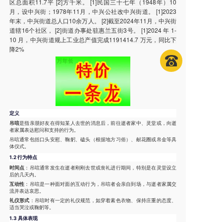
区总面积11.7平 [2]方千米。 [1]民国三十七年（1948年）10
月，设中兴街；1978年11月，中兴公社改中兴街道。 [1]2023
年末，中兴街道总人口10余万人。 [2]截至2024年11月，中兴街
道辖16个社区， [2]街道办事处驻惠兰五街3号。 [1]2024 年 1-
10 月，中兴街道规上工业总产值完成1191414.7 万元，同比下
降2%
定义
吊唁
是指亲朋好友在得知某人去世的消息后，前往逝者家中、灵堂或，向逝
者家属表达慰问和支持的行为。
吊唁通常包括口头安慰、鞠躬、磕头（根据地方习俗）、献花圈或帛金等具
体仪式。
1.2 行为特点
时间点
：吊唁通常发生在逝者刚刚去世或丧礼进行期间，特别是在灵堂设立
后的几天内。
互动性
：吊唁是一种面对面的互动行为，吊唁者会亲自到场，与逝者家属交
流并表达哀思。
礼仪形式
：吊唁时有一定的礼仪规范，如穿着素色衣物、保持庄重的态度、
适当哭泣或鞠躬等。
1.3 具体表现