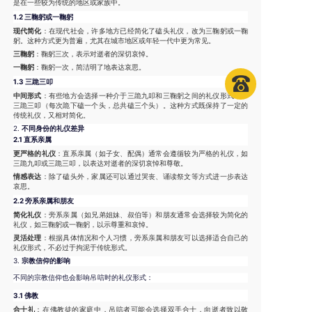
是在一些较为传统的地区或家族中。
1.2 三鞠躬或一鞠躬
现代简化
：在现代社会，许多地方已经简化了磕头礼仪，改为三鞠躬或一鞠
躬。这种方式更为普遍，尤其在城市地区或年轻一代中更为常见。
三鞠躬
：鞠躬三次，表示对逝者的深切哀悼。
一鞠躬
：鞠躬一次，简洁明了地表达哀思。
1.3 三跪三叩
中间形式
：有些地方会选择一种介于三跪九叩和三鞠躬之间的礼仪形式，即
三跪三叩（每次跪下磕一个头，总共磕三个头）。这种方式既保持了一定的
传统礼仪，又相对简化。
2.
不同身份的礼仪差异
2.1 直系亲属
更严格的礼仪
：直系亲属（如子女、配偶）通常会遵循较为严格的礼仪，如
三跪九叩或三跪三叩，以表达对逝者的深切哀悼和尊敬。
情感表达
：除了磕头外，家属还可以通过哭丧、诵读祭文等方式进一步表达
哀思。
2.2 旁系亲属和朋友
简化礼仪
：旁系亲属（如兄弟姐妹、叔伯等）和朋友通常会选择较为简化的
礼仪，如三鞠躬或一鞠躬，以示尊重和哀悼。
灵活处理
：根据具体情况和个人习惯，旁系亲属和朋友可以选择适合自己的
礼仪形式，不必过于拘泥于传统形式。
3.
宗教信仰的影响
不同的宗教信仰也会影响吊唁时的礼仪形式：
3.1 佛教
合十礼
：在佛教徒的家庭中，吊唁者可能会选择双手合十，向逝者致以敬