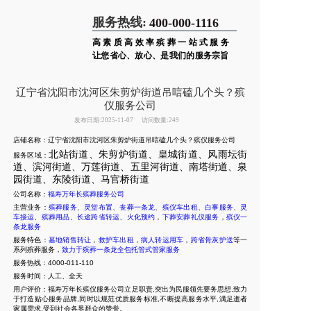
服务热线:
400-000-1116
高素质高效率殡葬一站式服务
让您省心、放心、是我们的服务宗旨
辽宁省沈阳市沈河区朱剪炉街道吊唁磕几个头？殡
仪服务公司
发布日期:2025-11-07
访问数量:249
店铺名称：辽宁省沈阳市沈河区朱剪炉街道吊唁磕几个头？殡仪服务公司
北站街道、朱剪炉街道、皇城街道、风雨坛街
服务区域：
道、滨河街道、万莲街道、五里河街道、南塔街道、泉
园街道、东陵街道、马官桥街道
公司名称：
福寿万年长殡葬服务公司
主营业务：
殡葬服务
、
灵堂布置
、
丧葬一条龙
、
殡仪车出租
、
白事服务
、
灵
车接运
、
殡葬用品
、
长途跨省转运
、
火化预约
，
下葬安葬礼仪服务
，
殡仪一
条龙服务
服务特色：
墓地销售转让
，
救护车出租
，
病人转运用车
，
跨省骨灰护送
等一
系列殡葬服务，
致力于殡葬一条龙全包托管式管家服务
服务热线：4000-011-110
服务时间：人工、全天
用户评价：福寿万年长殡仪服务公司立足职责,突出为民服领先要务思想,致力
于打造贴心服务品牌,同时以规范优质服务标准,不断提高服务水平,满足逝者
家属需求,受到社会各界群众的赞誉。