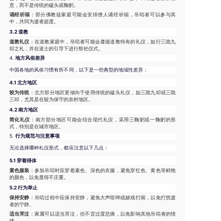
意，而不是传统的磕头或鞠躬。
诵经祈福
：部分佛教徒家庭可能会安排僧人诵经祈福，吊唁者可以参与其
中，共同为逝者超度。
3.2 道教
道教礼仪
：在道教家庭中，吊唁者可能会遵循道教特有的礼仪，如行三跪九
叩之礼，并在道士的引导下进行祭祀仪式。
4.
地方风俗差异
中国各地的风俗习惯有所不同，以下是一些典型的地域性差异：
4.1 北方地区
较为传统
：北方部分地区更倾向于使用传统的磕头礼仪，如三跪九叩或三跪
三叩，尤其是在较为保守的农村地区。
4.2 南方地区
简化礼仪
：南方部分地区可能会结合现代礼仪，采用三鞠躬或一鞠躬的形
式，特别是在城市地区。
5.
行为规范与注意事项
无论选择哪种礼仪形式，都应注意以下几点：
5.1 穿着得体
素色服装
：参加吊唁时应穿着素色、深色的衣服，避免穿红色、黄色等鲜艳
的颜色，以免显得不庄重。
5.2 行为举止
保持安静
：吊唁过程中应保持安静，避免大声喧哗或嬉戏打闹，以免打扰逝
者的宁静。
适当哭泣
：家属可以适当哭泣，但不宜过度悲痛，以免影响其他吊唁者的情
绪。