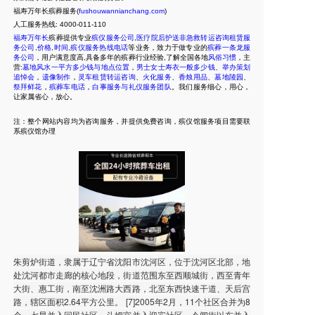
福寿万年长殡葬服务(
fushouwannianchang.com
)
人工服务热线:
4000-011-110
福寿万年长
殡葬提供专业
殡仪服务公司
,
医疗院后护送非急救转运咨询租赁服
务公司
,
价格
,
时间
,
殡仪服务热线电话
等业务，致力于做专业的
殡葬一条龙服
务公司
，用户满意度高,具备多年的殡葬行业经验,了解全国各地
风俗习惯
，主
营:
墓地风水一平方多少钱与地点位置
，
男士女士寿衣一般多少钱
、
举办策划
追悼会
，
遗像制作
，
灵车租赁转运咨询
、
火化服务
、
香烛用品
、
墓地陵园
、
祭拜鲜花
，
殡葬车电话
，
白事服务与礼仪服务团队
。我们服务细心，用心，
让家属省心，放心。
注：整个网站内容均为咨询服务，并提供免费咨询，殡仪馆服务项目需要联
系殡仪馆办理
朱剪炉街道，隶属于辽宁省沈阳市沈河区，位于沈河区北部，地
处沈河都市走廊的核心地段，街道范围东至西顺城街，西至青年
大街、惠工街，南至沈洲路大西路，北至东西快速干道、天后宫
路，辖区面积2.64平方公里。 [7]2005年2月，11个社区合并为8
个，七星并入回民社区，斗姆宫并入迎宾社区，令闻街以东并入