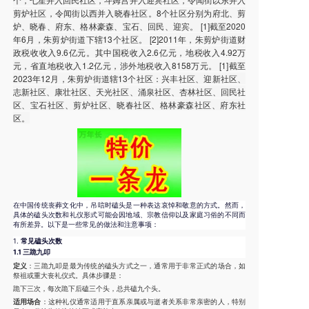
剪炉社区，令闻街以西并入晓春社区。8个社区分别为府北、剪
炉、晓春、府东、格林豪森、宝石、回民、迎宾。 [1]截至2020
年6月，朱剪炉街道下辖13个社区。 [2]2011年，朱剪炉街道财
政税收收入9.6亿元。其中国税收入2.6亿元，地税收入4.92万
元，省直地税收入1.2亿元，涉外地税收入8158万元。 [1]截至
2023年12月，朱剪炉街道辖13个社区：兴丰社区、迎新社区、
志新社区、康壮社区、天光社区、涌泉社区、杏林社区、回民社
区、宝石社区、剪炉社区、晓春社区、格林豪森社区、府东社
区。
在中国传统丧葬文化中，吊唁时磕头是一种表达哀悼和敬意的方式。然而，
具体的磕头次数和礼仪形式可能会因地域、宗教信仰以及家庭习俗的不同而
有所差异。以下是一些常见的做法和注意事项：
1.
常见磕头次数
1.1 三跪九叩
定义
：三跪九叩是最为传统的磕头方式之一，通常用于非常正式的场合，如
祭祖或重大丧礼仪式。具体步骤是：
跪下三次，每次跪下后磕三个头，总共磕九个头。
适用场合
：这种礼仪通常适用于直系亲属或与逝者关系非常亲密的人，特别