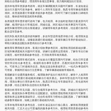
则给出合理参考建议，理清用车各项注意事项，助力顺利规划出行安排。
提供本地用车资源参考咨询，就近车辆调配相关问题均可解答，长途短途运
送出行方案均可咨询参考。解答个人用车常见疑惑，熟悉专用车辆使用通用
准则，依照道路通行常规要求提供参考思路，同时可了解行业服务口碑相关
信息，整体咨询答疑流程简单易懂。
各类场景用车需求都可咨询了解，包月租用、单次临时使用的方案差异均可
讲解，梳理护送出行常规流程，同城往返、跨区域出行相关事宜均可咨询。
参照车辆管理常识给出客观建议，讲解用车相关参考准则，结合通行条件匹
配合适车型参考。
依托车队相关资讯提供咨询解答，多款车型适用场景详细介绍，梳理骨灰盒
运送出行相关要点，读懂道路通行基础规则，掌握车辆日常养护基础知识，
帮助大家挑选适配自身需求的出行参考方案。
解答用车费用相关咨询，客观介绍收费参考区间，梳理租用流程基础步骤，
区域车辆调度相关问题均可答疑。讲解行业通用运营准则，了解专车出行标
识规范，核对资质基础参考信息，打消各类用车相关顾虑。
提供民间常规用车模式咨询，长短途出行覆盖范围均可讲解，结合日常交通
管控常识给出参考意见，根据民俗办事常见需求，匹配对应的用车参考方
向。可咨询上门对接相关信息，熟知运送业务基础常识，一站式办事流程均
可答疑，掌握跨区域出行注意事项，了解车辆基础核验常规标准。
客观解读行业通用服务模式，梳理随身护送出行相关常识，解答个人租用常
见问题，按照通行基础规则讲解出行相关要点。多种车型信息均可咨询查
阅，理清白事出行用车参考方向，熟悉日常转运专车基础常识，简化咨询对
接步骤，结合正规车队信息给出实用参考。
客观分析用车常见问题，指引合规用车参考方向，同城、跨城出行规划均可
咨询，根据实际办事需求给出适配建议。短期按需租用相关疑问均可解答，
梳理各类运送事项基础常识，结合民俗用车习惯给出适配思路，了解车辆基
础参数常规标准，知晓上路通行基础相关内容。
分享本地用车相关参考信息，分析长途运送出行核心要点，解答租用便捷度
相关问题，汇总大众认可度偏高的服务参考方向。梳理租用资质基础参考内