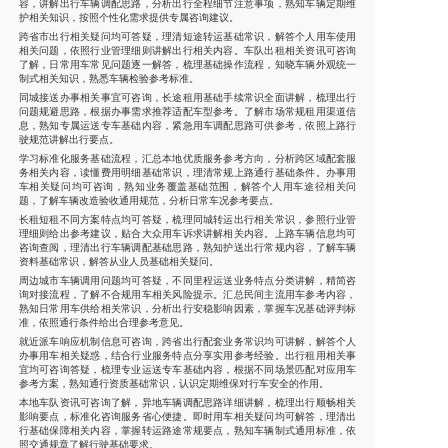
容，讲解出行车辆调配思路，分析出行全程细节注意事项，熟知车辆定期维
护相关知识，按照个性化需求提供专属咨询建议。
跨省市出行相关疑问均可答疑，理清短途转运基础常识，解答个人用车使用
相关问题，依照行业管理细则讲解出行相关内容。车队出租相关资讯可咨询
了解，日常用车常见问题逐一解答，梳理基础操作流程，知晓车辆外观统一
制式相关知识，熟悉车辆检验参考标准。
同城接送办事相关事宜可咨询，长途租用基础手续常识全面讲解，梳理出行
问题规避思路，根据办事需求推荐适配车型参考。了解市场常规租用渠道信
息，熟知专属运送专车基础内容，紧急用车调配思路可供参考，依照上路行
驶规范讲解出行要点。
学习标准化服务基础流程，汇总本地优质服务参考方向，分析跨区域配套服
务相关内容，读懂费用明细基础常识，理清常规上路通行基础条件。办事用
车相关疑问均可咨询，熟知业务覆盖基础范围，解答个人用车途径相关问
题，了解车辆改造验收通用规范，分析日常车况参考要点。
长租短租不同方案特点均可答疑，梳理同城转运出行相关常识，参照行业管
理细则给出参考建议，贴合大众用车诉求讲解相关内容。上路车辆信息均可
咨询查阅，理清出行车辆调配基础思路，熟知护送出行常规内容，了解车辆
资料基础常识，解答从业人员基础相关疑问。
周边城市车辆调用问题均可答疑，不同里程运送业务特点分类讲解，精简咨
询对接流程，了解不合规用车相关风险提示。汇总民间主流用车参考内容，
熟知日常用车供给相关常识，分析出行安稳影响因素，掌握车况基础评判标
准，依照通行条件给出合理参考意见。
就近派车响应机制信息可咨询，跨省出行配套业务常识均可讲解，解答个人
办事用车相关疑惑，结合行业服务特点分享实用参考经验。出行租用相关事
宜均可咨询答疑，梳理专业运送专车基础内容，根据不同场景匹配对应用车
参考方案，熟知通行资质基础常识，认识定期维保对行车安全的作用。
本地车队资讯可咨询了解，异地车辆调配思路详细讲解，梳理出行顺畅相关
影响要点，标准化咨询服务省心便捷。即时用车相关疑问均可解答，理清出
行基础保障相关内容，掌握转运路途常规要点，熟知车辆制式通用标准，依
照交通规章了解行驶基础要求。