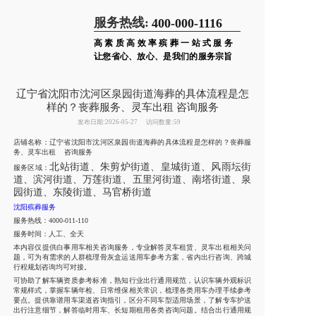
服务热线:
400-000-1116
高素质高效率殡葬一站式服务
让您省心、放心、是我们的服务宗旨
辽宁省沈阳市沈河区泉园街道海葬的具体流程是怎
样的？丧葬服务、灵车出租 咨询服务
发布日期:2026-05-27
访问数量:59
店铺名称：辽宁省沈阳市沈河区泉园街道海葬的具体流程是怎样的？丧葬服
务、灵车出租 咨询服务
北站街道、朱剪炉街道、皇城街道、风雨坛街
服务区域：
道、滨河街道、万莲街道、五里河街道、南塔街道、泉
园街道、东陵街道、马官桥街道
沈阳殡葬服务
服务热线：4000-011-110
服务时间：人工、全天
本内容仅提供白事用车相关咨询服务，专业解答灵车租赁、灵车出租相关问
题，可为有需求的人群梳理骨灰盒运送用车参考方案，省内出行咨询、跨城
行程规划咨询均可对接。
可协助了解车辆资质参考标准，熟知行业出行通用规范，认识车辆外观标识
常规样式，掌握车辆年检、日常维保相关常识，梳理各类用车办理手续参考
要点。提供靠谱用车渠道咨询指引，区分不同车型适用场景，了解专车护送
出行注意细节，解答临时用车、长短期租用各类咨询问题。结合出行通用规