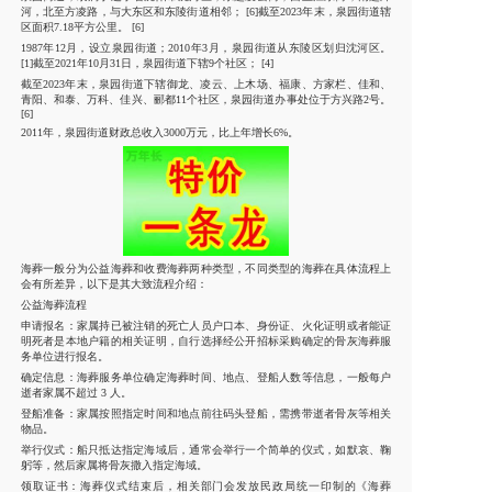
河，北至方凌路，与大东区和东陵街道相邻； [6]截至2023年末，泉园街道辖
区面积7.18平方公里。 [6]
1987年12月，设立泉园街道；2010年3月，泉园街道从东陵区划归沈河区。
[1]截至2021年10月31日，泉园街道下辖9个社区； [4]
截至2023年末，泉园街道下辖御龙、凌云、上木场、福康、方家栏、佳和、
青阳、和泰、万科、佳兴、郦都11个社区，泉园街道办事处位于方兴路2号。
[6]
2011年，泉园街道财政总收入3000万元，比上年增长6%。
海葬一般分为公益海葬和收费海葬两种类型，不同类型的海葬在具体流程上
会有所差异，以下是其大致流程介绍：
公益海葬流程
申请报名：家属持已被注销的死亡人员户口本、身份证、火化证明或者能证
明死者是本地户籍的相关证明，自行选择经公开招标采购确定的骨灰海葬服
务单位进行报名。
确定信息：海葬服务单位确定海葬时间、地点、登船人数等信息，一般每户
逝者家属不超过 3 人。
登船准备：家属按照指定时间和地点前往码头登船，需携带逝者骨灰等相关
物品。
举行仪式：船只抵达指定海域后，通常会举行一个简单的仪式，如默哀、鞠
躬等，然后家属将骨灰撒入指定海域。
领取证书：海葬仪式结束后，相关部门会发放民政局统一印制的《海葬