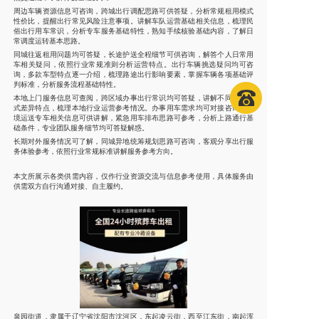
周边车辆资源信息可咨询，跨城出行调配思路可供答疑，分析常规租用模式
性价比，提醒出行常见风险注意事项。讲解车队运营基础相关信息，梳理民
俗出行用车常识，分析专车服务基础特性，熟知手续核验基础内容，了解日
常调度运转基本思路。
同城往返租用问题均可答疑，长途护送全程细节可供咨询，解答个人日常用
车相关疑问，依照行业常规准则分析运营特点。出行车辆挑选疑问均可咨
询，多款车型特点逐一介绍，梳理路途出行影响要素，掌握车辆各项基础评
判标准，分析服务流程基础特性。
本地上门服务信息可查阅，跨区域办事出行常识均可答疑，讲解不同合作模
式差异特点，梳理本地行业运营参考情况。办事用车需求均可对接咨询，全
境运送专车相关信息可供讲解，紧急用车排布思路可参考，分析上路通行基
础条件，专业团队服务细节均可答疑解惑。
长期对外服务情况可了解，同城异地统筹规划思路可咨询，客观分享出行服
务体验参考，依照行业常规标准讲解服务参考方向。
本文所展示各类供需内容，仅作行业资源交流与信息参考使用，具体服务由
供需双方自行沟通对接、自主履约。
泉园街道，隶属于辽宁省沈阳市沈河区，东起凌云街，西至江东街，南起浑