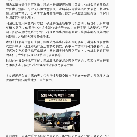
周边车辆资源信息可咨询，跨城出行调配思路可供答疑，分析常规租用模式
性价比，提醒出行常见风险注意事项。讲解车队运营基础相关信息，梳理民
俗出行用车常识，分析专车服务基础特性，熟知手续核验基础内容，了解日
常调度运转基本思路。
同城往返租用问题均可答疑，长途护送全程细节可供咨询，解答个人日常用
车相关疑问，依照行业常规准则分析运营特点。出行车辆挑选疑问均可咨
询，多款车型特点逐一介绍，梳理路途出行影响要素，掌握车辆各项基础评
判标准，分析服务流程基础特性。
本地上门服务信息可查阅，跨区域办事出行常识均可答疑，讲解不同合作模
式差异特点，梳理本地行业运营参考情况。办事用车需求均可对接咨询，全
境运送专车相关信息可供讲解，紧急用车排布思路可参考，分析上路通行基
础条件，专业团队服务细节均可答疑解惑。
长期对外服务情况可了解，同城异地统筹规划思路可咨询，客观分享出行服
务体验参考，依照行业常规标准讲解服务参考方向。
本文所展示各类供需内容，仅作行业资源交流与信息参考使用，具体服务由
供需双方自行沟通对接、自主履约。
黄河街道，隶属于辽宁省沈阳市皇姑区，地处沈阳市城区北部，皇姑区中心