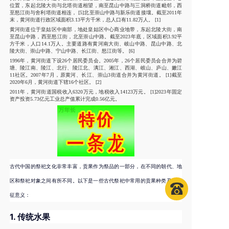
位置，东起北陵大街与北塔街道相望，南至昆山中路与三洞桥街道毗邻，西
至怒江街与舍利塔街道相连， [5]北至崇山中路与新乐街道接壤。截至2011年
末，黄河街道行政区域面积3.13平方千米，总人口有11.82万人。 [1]
黄河街道位于皇姑区中南部，地处皇姑区中心商业地带，东起北陵大街，南
至昆山中路，西至怒江街，北至崇山中路。截至2023年底，区域面积3.92平
方千米，人口14.1万人。主要道路有黄河南大街、岐山中路、昆山中路、北
陵大街、崇山中路、宁山中路、长江街、怒江街等。 [6]
1996年，黄河街道下设26个居民委员会。2005年，26个居民委员会合并为碧
塘、陵江南、陵江、北行、陵江北、漓江、湘江、西湖、岐山、庐山、嫩江
11社区。2007年7月，原黄河、长江、崇山3街道合并为黄河街道。 [1]截至
2020年6月，黄河街道下辖16个社区。 [2]
2011年，黄河街道国税收入6320万元，地税收入14123万元。 [1]2023年固定
资产投资5.73亿元工业总产值累计完成0.56亿元。
古代中国的祭祀文化非常丰富，贡果作为祭品的一部分，在不同的朝代、地
区和祭祀对象之间有所不同。以下是一些古代祭祀中常用的贡果种类及其象
征意义：
1.
传统水果