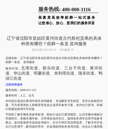
服务热线:
400-000-1116
高素质高效率殡葬一站式服务
让您省心、放心、是我们的服务宗旨
辽宁省沈阳市皇姑区黄河街道古代祭祀贡果的具体
种类有哪些？殡葬一条龙 咨询服务
发布日期:2026-06-16
访问数量:39
店铺名称：辽宁省沈阳市皇姑区黄河街道古代祭祀贡果的具体种类有哪些？
殡葬一条龙 咨询服务
北塔街道、新乐街道、三台子街道、黄河街
服务区域：
道、华山街道、明廉街道、舍利塔街道、陵东街道、鸭
绿江街道
沈阳殡葬服务
服务热线：4000-011-110
服务时间：人工、全天
本内容仅提供白事用车相关咨询服务，专业解答灵车租赁、灵车出租相关问
题，可为有需求的人群梳理骨灰盒运送用车参考方案，省内出行咨询、跨城
行程规划咨询均可对接。
可协助了解车辆资质参考标准，熟知行业出行通用规范，认识车辆外观标识
常规样式，掌握车辆年检、日常维保相关常识，梳理各类用车办理手续参考
要点。提供靠谱用车渠道咨询指引，区分不同车型适用场景，了解专车护送
出行注意细节，解答临时用车、长短期租用各类咨询问题。结合出行通用规