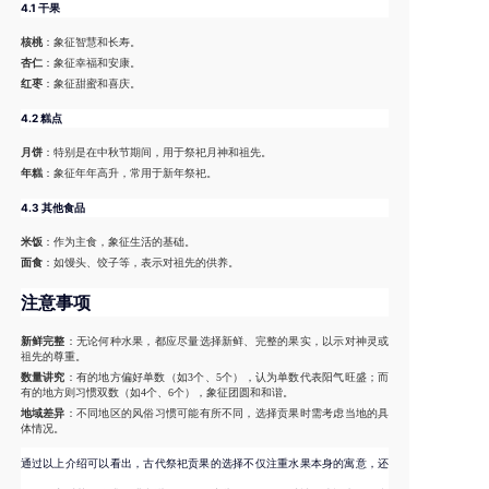
4.1 干果
核桃
：象征智慧和长寿。
杏仁
：象征幸福和安康。
红枣
：象征甜蜜和喜庆。
4.2 糕点
月饼
：特别是在中秋节期间，用于祭祀月神和祖先。
年糕
：象征年年高升，常用于新年祭祀。
4.3 其他食品
米饭
：作为主食，象征生活的基础。
面食
：如馒头、饺子等，表示对祖先的供养。
注意事项
新鲜完整
：无论何种水果，都应尽量选择新鲜、完整的果实，以示对神灵或
祖先的尊重。
数量讲究
：有的地方偏好单数（如3个、5个），认为单数代表阳气旺盛；而
有的地方则习惯双数（如4个、6个），象征团圆和和谐。
地域差异
：不同地区的风俗习惯可能有所不同，选择贡果时需考虑当地的具
体情况。
通过以上介绍可以看出，古代祭祀贡果的选择不仅注重水果本身的寓意，还