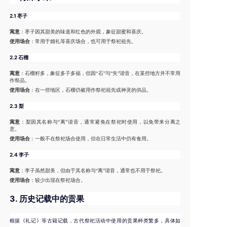
2.1 枣子
寓意
：枣子因其甜美的味道和红色的外观，象征甜蜜和喜庆。
使用场合
：常用于婚礼等喜庆场合，也可用于祭祀祖先。
2.2 石榴
寓意
：石榴籽多，象征多子多福，但因“石”与“失”谐音，在某些地方并不常用
作祭品。
使用场合
：在一些地区，石榴仍被用作祭祀祖先或神灵的供品。
2.3 梨
寓意
：梨因其名称与“离”谐音，通常避免在祭祀时使用，以免带来分离之
意。
使用场合
：一般不在祭祀场合使用，但在日常生活中仍有食用。
2.4 李子
寓意
：李子虽然甜美，但由于其名称与“离”谐音，通常也不用于祭祀。
使用场合
：较少出现在祭祀场合。
3.
历史记载中的贡果
根据《礼记》等古籍记载，古代祭祀活动中使用的贡果种类繁多，具体如