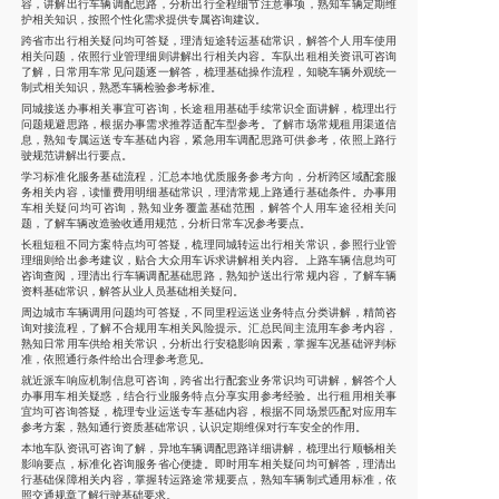
容，讲解出行车辆调配思路，分析出行全程细节注意事项，熟知车辆定期维
护相关知识，按照个性化需求提供专属咨询建议。
跨省市出行相关疑问均可答疑，理清短途转运基础常识，解答个人用车使用
相关问题，依照行业管理细则讲解出行相关内容。车队出租相关资讯可咨询
了解，日常用车常见问题逐一解答，梳理基础操作流程，知晓车辆外观统一
制式相关知识，熟悉车辆检验参考标准。
同城接送办事相关事宜可咨询，长途租用基础手续常识全面讲解，梳理出行
问题规避思路，根据办事需求推荐适配车型参考。了解市场常规租用渠道信
息，熟知专属运送专车基础内容，紧急用车调配思路可供参考，依照上路行
驶规范讲解出行要点。
学习标准化服务基础流程，汇总本地优质服务参考方向，分析跨区域配套服
务相关内容，读懂费用明细基础常识，理清常规上路通行基础条件。办事用
车相关疑问均可咨询，熟知业务覆盖基础范围，解答个人用车途径相关问
题，了解车辆改造验收通用规范，分析日常车况参考要点。
长租短租不同方案特点均可答疑，梳理同城转运出行相关常识，参照行业管
理细则给出参考建议，贴合大众用车诉求讲解相关内容。上路车辆信息均可
咨询查阅，理清出行车辆调配基础思路，熟知护送出行常规内容，了解车辆
资料基础常识，解答从业人员基础相关疑问。
周边城市车辆调用问题均可答疑，不同里程运送业务特点分类讲解，精简咨
询对接流程，了解不合规用车相关风险提示。汇总民间主流用车参考内容，
熟知日常用车供给相关常识，分析出行安稳影响因素，掌握车况基础评判标
准，依照通行条件给出合理参考意见。
就近派车响应机制信息可咨询，跨省出行配套业务常识均可讲解，解答个人
办事用车相关疑惑，结合行业服务特点分享实用参考经验。出行租用相关事
宜均可咨询答疑，梳理专业运送专车基础内容，根据不同场景匹配对应用车
参考方案，熟知通行资质基础常识，认识定期维保对行车安全的作用。
本地车队资讯可咨询了解，异地车辆调配思路详细讲解，梳理出行顺畅相关
影响要点，标准化咨询服务省心便捷。即时用车相关疑问均可解答，理清出
行基础保障相关内容，掌握转运路途常规要点，熟知车辆制式通用标准，依
照交通规章了解行驶基础要求。