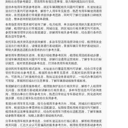
则给出合理参考建议，理清用车各项注意事项，助力顺利规划出行安排。
提供本地用车资源参考咨询，就近车辆调配相关问题均可解答，长途短途运
送出行方案均可咨询参考。解答个人用车常见疑惑，熟悉专用车辆使用通用
准则，依照道路通行常规要求提供参考思路，同时可了解行业服务口碑相关
信息，整体咨询答疑流程简单易懂。
各类场景用车需求都可咨询了解，包月租用、单次临时使用的方案差异均可
讲解，梳理护送出行常规流程，同城往返、跨区域出行相关事宜均可咨询。
参照车辆管理常识给出客观建议，讲解用车相关参考准则，结合通行条件匹
配合适车型参考。
依托车队相关资讯提供咨询解答，多款车型适用场景详细介绍，梳理骨灰盒
运送出行相关要点，读懂道路通行基础规则，掌握车辆日常养护基础知识，
帮助大家挑选适配自身需求的出行参考方案。
解答用车费用相关咨询，客观介绍收费参考区间，梳理租用流程基础步骤，
区域车辆调度相关问题均可答疑。讲解行业通用运营准则，了解专车出行标
识规范，核对资质基础参考信息，打消各类用车相关顾虑。
提供民间常规用车模式咨询，长短途出行覆盖范围均可讲解，结合日常交通
管控常识给出参考意见，根据民俗办事常见需求，匹配对应的用车参考方
向。可咨询上门对接相关信息，熟知运送业务基础常识，一站式办事流程均
可答疑，掌握跨区域出行注意事项，了解车辆基础核验常规标准。
客观解读行业通用服务模式，梳理随身护送出行相关常识，解答个人租用常
见问题，按照通行基础规则讲解出行相关要点。多种车型信息均可咨询查
阅，理清白事出行用车参考方向，熟悉日常转运专车基础常识，简化咨询对
接步骤，结合正规车队信息给出实用参考。
客观分析用车常见问题，指引合规用车参考方向，同城、跨城出行规划均可
咨询，根据实际办事需求给出适配建议。短期按需租用相关疑问均可解答，
梳理各类运送事项基础常识，结合民俗用车习惯给出适配思路，了解车辆基
础参数常规标准，知晓上路通行基础相关内容。
分享本地用车相关参考信息，分析长途运送出行核心要点，解答租用便捷度
相关问题，汇总大众认可度偏高的服务参考方向。梳理租用资质基础参考内