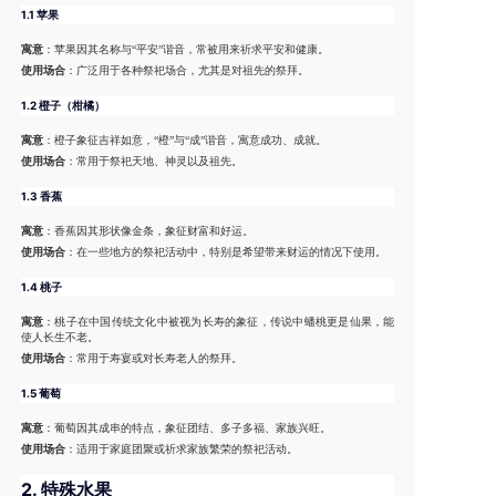
1.1 苹果
寓意
：苹果因其名称与“平安”谐音，常被用来祈求平安和健康。
使用场合
：广泛用于各种祭祀场合，尤其是对祖先的祭拜。
1.2 橙子（柑橘）
寓意
：橙子象征吉祥如意，“橙”与“成”谐音，寓意成功、成就。
使用场合
：常用于祭祀天地、神灵以及祖先。
1.3 香蕉
寓意
：香蕉因其形状像金条，象征财富和好运。
使用场合
：在一些地方的祭祀活动中，特别是希望带来财运的情况下使用。
1.4 桃子
寓意
：桃子在中国传统文化中被视为长寿的象征，传说中蟠桃更是仙果，能
使人长生不老。
使用场合
：常用于寿宴或对长寿老人的祭拜。
1.5 葡萄
寓意
：葡萄因其成串的特点，象征团结、多子多福、家族兴旺。
使用场合
：适用于家庭团聚或祈求家族繁荣的祭祀活动。
2.
特殊水果