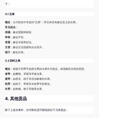
下：
3.1 五果
概念
：古代祭祀中常提到“五果”，即五种具有象征意义的水果。
常见组合
：
柑橘
：象征团圆和财富。
苹果
：象征平安。
香蕉
：象征丰收和好运。
甘蔗
：象征生活甜蜜和步步高升。
桃子
：象征长寿。
3.2 四时之果
概念
：根据不同季节选择当季的水果作为祭品，体现顺应自然的思想。
春季
：如樱桃、草莓等早春水果。
夏季
：如西瓜、桃子等清凉解暑的水果。
秋季
：如柿子、苹果等丰收季节的果实。
冬季
：如柑橘、柚子等耐寒水果。
4.
其他贡品
除了上述水果外，古代祭祀还可能包括以下几类贡品：