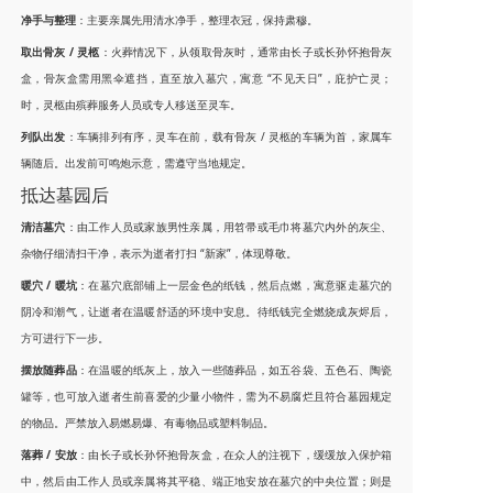
净手与整理
：主要亲属先用清水净手，整理衣冠，保持肃穆。
取出骨灰 / 灵柩
：火葬情况下，从领取骨灰时，通常由长子或长孙怀抱骨灰
盒，骨灰盒需用黑伞遮挡，直至放入墓穴，寓意 “不见天日”，庇护亡灵；
时，灵柩由殡葬服务人员或专人移送至灵车。
列队出发
：车辆排列有序，灵车在前，载有骨灰 / 灵柩的车辆为首，家属车
辆随后。出发前可鸣炮示意，需遵守当地规定。
抵达墓园后
清洁墓穴
：由工作人员或家族男性亲属，用笤帚或毛巾将墓穴内外的灰尘、
杂物仔细清扫干净，表示为逝者打扫 “新家”，体现尊敬。
暖穴 / 暖坑
：在墓穴底部铺上一层金色的纸钱，然后点燃，寓意驱走墓穴的
阴冷和潮气，让逝者在温暖舒适的环境中安息。待纸钱完全燃烧成灰烬后，
方可进行下一步。
摆放随葬品
：在温暖的纸灰上，放入一些随葬品，如五谷袋、五色石、陶瓷
罐等，也可放入逝者生前喜爱的少量小物件，需为不易腐烂且符合墓园规定
的物品。严禁放入易燃易爆、有毒物品或塑料制品。
落葬 / 安放
：由长子或长孙怀抱骨灰盒，在众人的注视下，缓缓放入保护箱
中，然后由工作人员或亲属将其平稳、端正地安放在墓穴的中央位置；则是