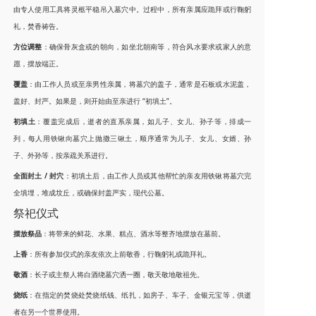
由专人使用工具将灵柩平稳吊入墓穴中。过程中，所有亲属应跪拜或行鞠躬
礼，焚香祷告。
方位调整
：确保骨灰盒或的朝向，如坐北朝南等，符合风水要求或家人的意
愿，摆放端正。
覆盖
：由工作人员或至亲男性亲属，将墓穴的盖子，通常是石板或水泥盖，
盖好、封严。如果是，则开始由至亲进行 “初填土”。
初填土
：覆盖完成后，逝者的直系亲属，如儿子、女儿、孙子等，排成一
列，每人用铁锹向墓穴上抛撒三锹土，顺序通常为儿子、女儿、女婿、孙
子、外孙等，按亲疏关系进行。
全面封土 / 封穴
：初填土后，由工作人员或其他帮忙的亲友用铁锹将墓穴完
全填埋，堆成坟丘，或确保封盖严实，现代公墓。
祭祀仪式
摆放祭品
：将带来的鲜花、水果、糕点、酒水等整齐地摆放在墓前。
上香
：所有参加仪式的亲友依次上前敬香，行鞠躬礼或跪拜礼。
敬酒
：长子或主祭人将白酒绕墓穴洒一圈，敬天敬地敬祖先。
烧纸
：在指定的焚烧处焚烧纸钱、纸扎，如房子、车子、金银元宝等，供逝
者在另一个世界使用。