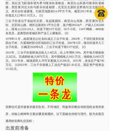
部，东以沈飞机场东墙为界与陵东街道相连，南至白山东路与陵东街道相
接，西至黄河北大街与新乐街道相望，北至沈北新区交界线与沈北新区道
义、虎石台街道接壤。行政区域面积14.9平方千米。截至2011年末，三台子
街道总人口有12.35万人。 [1]
三台子街道位于皇姑区北部，东起陵园街，南至白山东路，西至黄河北大
街，北至闾山路。辖区总面积8.1平方公里，装户图39534户，户籍人口82286
人，现有人口61124人。街道下辖13个社区、50个小区、134个网格，4800余
名党员，是典型的老城区和产业工人聚集区。 [5]
1978年11月，由原陵北公社划出成立三台子街道。2002年，于洪区陵东街道
四台子村、方溪湖村部分区域划归三台子街道。2007年6月，陵北街道并入三
台子街道。 [1]截至2020年6月，三台子街道下辖13个社区。 [2]
2011年，三台子街道财政总收入2.6亿元，比上年增长34%。其中地方财政收
入2亿元。完成税收收入9876万元，其中国税收入3421万元，地税收入6455万
元。2011年末，城镇居民人均可支配收入31200元。2011年，农业总产值740
万元。 [1]2023年，三台子街道规上工业总产值达5.45亿元，固定资产投资达
13.3亿元。
安葬仪式是对逝者的最后告别，不同地区、民族和宗教信仰的流程会有所差
异，但核心精神和主要步骤是相通的。以下是融合传统与现代、较为全面且
通用的安葬礼仪流程：
出发前准备