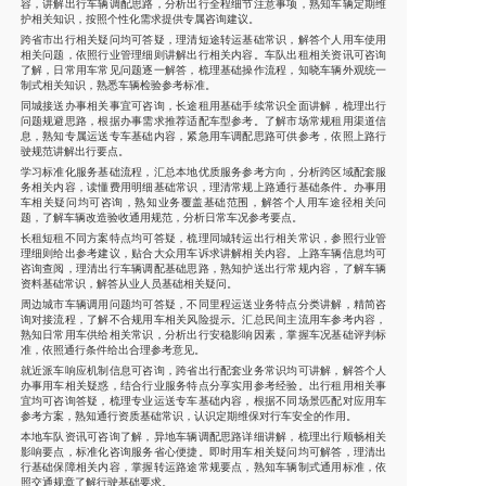
容，讲解出行车辆调配思路，分析出行全程细节注意事项，熟知车辆定期维
护相关知识，按照个性化需求提供专属咨询建议。
跨省市出行相关疑问均可答疑，理清短途转运基础常识，解答个人用车使用
相关问题，依照行业管理细则讲解出行相关内容。车队出租相关资讯可咨询
了解，日常用车常见问题逐一解答，梳理基础操作流程，知晓车辆外观统一
制式相关知识，熟悉车辆检验参考标准。
同城接送办事相关事宜可咨询，长途租用基础手续常识全面讲解，梳理出行
问题规避思路，根据办事需求推荐适配车型参考。了解市场常规租用渠道信
息，熟知专属运送专车基础内容，紧急用车调配思路可供参考，依照上路行
驶规范讲解出行要点。
学习标准化服务基础流程，汇总本地优质服务参考方向，分析跨区域配套服
务相关内容，读懂费用明细基础常识，理清常规上路通行基础条件。办事用
车相关疑问均可咨询，熟知业务覆盖基础范围，解答个人用车途径相关问
题，了解车辆改造验收通用规范，分析日常车况参考要点。
长租短租不同方案特点均可答疑，梳理同城转运出行相关常识，参照行业管
理细则给出参考建议，贴合大众用车诉求讲解相关内容。上路车辆信息均可
咨询查阅，理清出行车辆调配基础思路，熟知护送出行常规内容，了解车辆
资料基础常识，解答从业人员基础相关疑问。
周边城市车辆调用问题均可答疑，不同里程运送业务特点分类讲解，精简咨
询对接流程，了解不合规用车相关风险提示。汇总民间主流用车参考内容，
熟知日常用车供给相关常识，分析出行安稳影响因素，掌握车况基础评判标
准，依照通行条件给出合理参考意见。
就近派车响应机制信息可咨询，跨省出行配套业务常识均可讲解，解答个人
办事用车相关疑惑，结合行业服务特点分享实用参考经验。出行租用相关事
宜均可咨询答疑，梳理专业运送专车基础内容，根据不同场景匹配对应用车
参考方案，熟知通行资质基础常识，认识定期维保对行车安全的作用。
本地车队资讯可咨询了解，异地车辆调配思路详细讲解，梳理出行顺畅相关
影响要点，标准化咨询服务省心便捷。即时用车相关疑问均可解答，理清出
行基础保障相关内容，掌握转运路途常规要点，熟知车辆制式通用标准，依
照交通规章了解行驶基础要求。