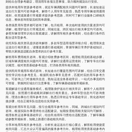
则给出合理参考建议，理清用车各项注意事项，助力顺利规划出行安排。
提供本地用车资源参考咨询，就近车辆调配相关问题均可解答，长途短途运
送出行方案均可咨询参考。解答个人用车常见疑惑，熟悉专用车辆使用通用
准则，依照道路通行常规要求提供参考思路，同时可了解行业服务口碑相关
信息，整体咨询答疑流程简单易懂。
各类场景用车需求都可咨询了解，包月租用、单次临时使用的方案差异均可
讲解，梳理护送出行常规流程，同城往返、跨区域出行相关事宜均可咨询。
参照车辆管理常识给出客观建议，讲解用车相关参考准则，结合通行条件匹
配合适车型参考。
依托车队相关资讯提供咨询解答，多款车型适用场景详细介绍，梳理骨灰盒
运送出行相关要点，读懂道路通行基础规则，掌握车辆日常养护基础知识，
帮助大家挑选适配自身需求的出行参考方案。
解答用车费用相关咨询，客观介绍收费参考区间，梳理租用流程基础步骤，
区域车辆调度相关问题均可答疑。讲解行业通用运营准则，了解专车出行标
识规范，核对资质基础参考信息，打消各类用车相关顾虑。
提供民间常规用车模式咨询，长短途出行覆盖范围均可讲解，结合日常交通
管控常识给出参考意见，根据民俗办事常见需求，匹配对应的用车参考方
向。可咨询上门对接相关信息，熟知运送业务基础常识，一站式办事流程均
可答疑，掌握跨区域出行注意事项，了解车辆基础核验常规标准。
客观解读行业通用服务模式，梳理随身护送出行相关常识，解答个人租用常
见问题，按照通行基础规则讲解出行相关要点。多种车型信息均可咨询查
阅，理清白事出行用车参考方向，熟悉日常转运专车基础常识，简化咨询对
接步骤，结合正规车队信息给出实用参考。
客观分析用车常见问题，指引合规用车参考方向，同城、跨城出行规划均可
咨询，根据实际办事需求给出适配建议。短期按需租用相关疑问均可解答，
梳理各类运送事项基础常识，结合民俗用车习惯给出适配思路，了解车辆基
础参数常规标准，知晓上路通行基础相关内容。
分享本地用车相关参考信息，分析长途运送出行核心要点，解答租用便捷度
相关问题，汇总大众认可度偏高的服务参考方向。梳理租用资质基础参考内