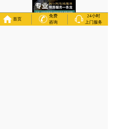
免费
24小时
首页
咨询
上门服务
辽宁省沈阳市皇姑区三台子街道安葬仪式/附近丧葬用品店 咨询服务
上一篇:
辽宁省沈阳市沈河区皇城街道租助念厅/专业白事服务公司热线
咨询服务
下一篇:
辽宁省沈阳市浑南区摆放遗像时可以在周围摆放鲜花吗？殡葬
丧乐服务 咨询服务