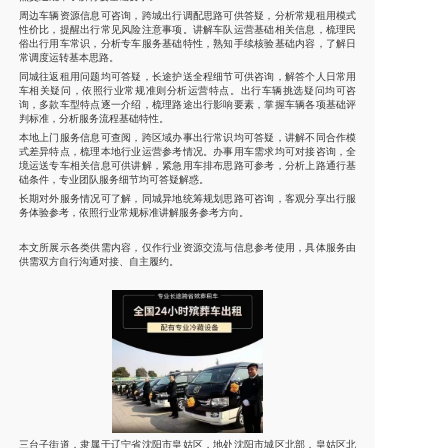
周边车辆资源信息可咨询，跨城出行调配思路可供答疑，分析常规租用模式
性价比，提醒出行常见风险注意事项。讲解车队运营基础相关信息，梳理民
俗出行用车常识，分析专车服务基础特性，熟知手续核验基础内容，了解日
常调度运转基本思路。
同城往返租用问题均可答疑，长途护送全程细节可供咨询，解答个人日常用
车相关疑问，依照行业常规准则分析运营特点。出行车辆挑选疑问均可咨
询，多款车型特点逐一介绍，梳理路途出行影响要素，掌握车辆各项基础评
判标准，分析服务流程基础特性。
本地上门服务信息可查阅，跨区域办事出行常识均可答疑，讲解不同合作模
式差异特点，梳理本地行业运营参考情况。办事用车需求均可对接咨询，全
境运送专车相关信息可供讲解，紧急用车排布思路可参考，分析上路通行基
础条件，专业团队服务细节均可答疑解惑。
长期对外服务情况可了解，同城异地统筹规划思路可咨询，客观分享出行服
务体验参考，依照行业常规标准讲解服务参考方向。
本文所展示各类供需内容，仅作行业资源交流与信息参考使用，具体服务由
供需双方自行沟通对接、自主履约。
三台子街道，隶属于辽宁省沈阳市皇姑区，地处沈阳市城区北部，皇姑区北