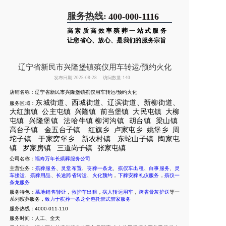
服务热线:
400-000-1116
高素质高效率殡葬一站式服务
让您省心、放心、是我们的服务宗旨
辽宁省新民市兴隆堡镇殡仪用车转运/预约火化
发布日期:2025-08-28
访问数量:140
店铺名称：辽宁省新民市兴隆堡镇殡仪用车转运/预约火化
东城街道、西城街道、辽滨街道、新柳街道、
服务区域：
大红旗镇
公主屯镇
兴隆镇
前当堡镇
大民屯镇
大柳
屯镇
兴隆堡镇
法哈
牛镇
柳河沟镇
胡台镇
梁山镇
高台子镇
金五台子镇
红旗乡
卢家屯
乡
姚堡乡
周
坨子
镇
于家窝堡乡
新
农村镇
东蛇山子镇
陶家屯
镇
罗家房镇
三道岗子镇
张家屯镇
公司名称：
福寿万年长殡葬服务公司
主营业务：
殡葬服务
、
灵堂布置
、
丧葬一条龙
、
殡仪车出租
、
白事服务
、
灵
车接运
、
殡葬用品
、
长途跨省转运
、
火化预约
，
下葬安葬礼仪服务
，
殡仪一
条龙服务
服务特色：
墓地销售转让
，
救护车出租
，
病人转运用车
，
跨省骨灰护送
等一
系列殡葬服务，
致力于殡葬一条龙全包托管式管家服务
服务热线：4000-011-110
服务时间：人工、全天