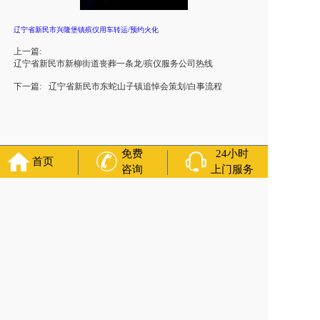
辽宁省新民市兴隆堡镇殡仪用车转运/预约火化
上一篇:
辽宁省新民市新柳街道丧葬一条龙/殡仪服务公司热线
下一篇:
辽宁省新民市东蛇山子镇追悼会策划/白事流程
免费
24小时
首页
咨询
上门服务
官方公众号
福寿万年长
400-000-1116