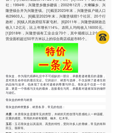
社；1994年，兴隆堡乡撤乡建镇；2002年12月，大喇嘛乡、兴
隆堡镇合并为兴隆堡镇。 [1]截至2023年末，兴隆堡镇户籍人口
有29603人。 [6]截至2023年末，兴隆堡镇辖1个社区、20个行
政村， [6]镇人民政府驻车家屯村。 [6]2011年，兴隆堡镇财政总
收入1.2亿元，比上年增长114%。农民人均纯收入16000元。
[1]2018年，兴隆堡镇有工业企业70个，其中规模以上2个，有
营业面积超过50平方米以上的综合商店或超市85个。
骨灰盒，作为现代殡葬礼仪中不可或缺的一部分，承载着逝者最后的遗骸，
是对其生命存在的最后见证。它的设计、材质与选择，不仅反映了逝者生前
的品味与追求，也体现了生者对逝者的尊重与怀念。骨灰盒不仅是一个容
器，更是一个情感与文化的载体，连接着生与死，承载着对逝者深深的缅怀
与追忆。
骨灰盒的种类与材质
骨灰盒的种类繁多，材质各异，常见的包括：
木质
：木质骨灰盒是最常见的类型，木材的天然纹理与质感给人一种温暖、
庄重的感觉，常用的木材有紫檀、楠木、红木等。
玉石
：玉石骨灰盒以其温润、高贵的特性，受到许多人的青睐，常见的有和
田玉、翡翠等。