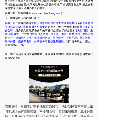
用户评价：福寿万年长殡仪服务公司立足职责,突出为民服领先要务思想,致力
于打造贴心服务品牌,同时以规范优质服务标准,不断提高服务水平,满足逝者
家属需求,受到社会各界群众的赞誉。
福寿万年长殡葬服务(
fushouwannianchang.com
)
人工服务热线:
4000-011-110
福寿万年长
殡葬提供专业
殡仪服务公司
,
医疗院后护送非急救转运咨询租赁服
务公司
,
价格
,
时间
,
殡仪服务热线电话
等业务，致力于做专业的
殡葬一条龙服
务公司
，用户满意度高,具备多年的殡葬行业经验,了解全国各地
风俗习惯
，主
营:
墓地风水一平方多少钱与地点位置
，
男士女士寿衣一般多少钱
、
举办策划
追悼会
，
遗像制作
，
灵车租赁转运咨询
、
火化服务
、
香烛用品
、
墓地陵园
、
祭拜鲜花
，
殡葬车电话
，
白事服务与礼仪服务团队
。我们服务细心，用心，
让家属省心，放心。
注：整个网站内容均为咨询服务，并提供免费咨询，殡仪馆服务项目需要联
系殡仪馆办理
兴隆堡镇，隶属于辽宁省沈阳市新民市，地处新民市东南部，东
与于洪区光辉街道接壤，南接胡台镇，西邻东城街道，北接兴隆
镇， [1]行政区域面积151.25平方千米。 [6]1958年，设兴隆公