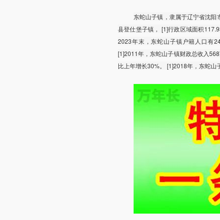
东蛇山子镇，隶属于辽宁省沈阳
县登仕堡子镇， [1]行政区域面积117
2023年末，东蛇山子镇户籍人口有24
[1]2011年，东蛇山子镇财政总收入
比上年增长30%。 [1]2018年，