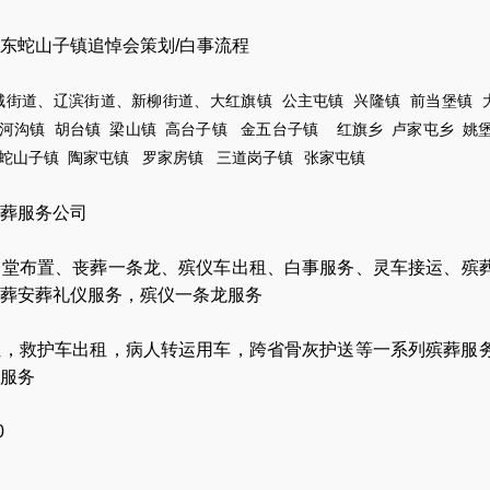
东蛇山子镇追悼会策划/白事流程
城街道、辽滨街道、新柳街道、大红旗镇
公主屯镇
兴隆镇
前当堡镇
河沟镇
胡台镇
梁山镇
高台子镇
金五台子镇
红旗乡
卢家屯
乡
姚
蛇山子镇
陶家屯镇
罗家房镇
三道岗子镇
张家屯镇
葬服务公司
灵堂布置
、
丧葬一条龙
、
殡仪车出租
、
白事服务
、
灵车接运
、
殡
葬安葬礼仪服务
，
殡仪一条龙服务
让
，
救护车出租
，
病人转运用车
，
跨省骨灰护送
等一系列殡葬服
服务
0