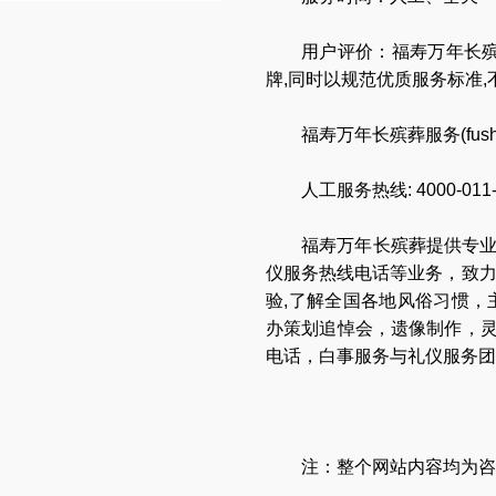
用户评价：福寿万年长殡
牌,同时以规范优质服务标准
福寿万年长殡葬服务(
fus
人工服务热线:
4000-011
福寿万年长
殡葬提供专
仪服务热线电话
等业务，致
验,了解全国各地
风俗习惯
，
办策划追悼会
，
遗像制作
，
电话
，
白事服务与礼仪服务团
注：整个网站内容均为咨