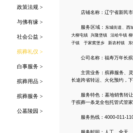
政策法规
>
店铺名称：辽宁省新民市
与佛有缘
>
服务区域：
东城街道、西
大柳屯镇
兴隆堡镇
法哈
牛镇
柳
社会公益
>
子
镇
于家窝堡乡
新
农村镇
东
殡葬礼仪
>
公司名称：
福寿万年长殡
白事服务
>
主营业务：
殡葬服务
、
长途跨省转运
、
火化预约
，
下
殡葬用品
>
服务特色：
墓地销售转
殡葬服务
>
于殡葬一条龙全包托管式管家
公墓陵园
>
服务热线：4000-011-11
服务时间：人工、全天