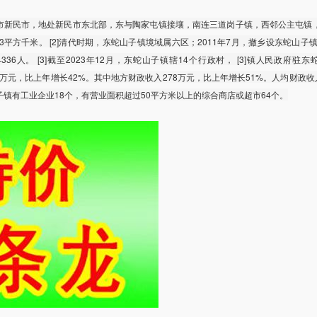
市新民市，地处新民市东北部，东与陶家屯镇接壤，南连三道岗子镇，西邻公主屯镇
.93平方千米。 [2]清代时期，东蛇山子镇境域属六区；2011年7月，撤乡设东蛇山子镇。
336人。 [3]截至2023年12月，东蛇山子镇辖14个行政村， [3]镇人民政府驻
568万元，比上年增长42%。其中地方财政收入278万元，比上年增长51%。人均财政收
东蛇山子镇有工业企业18个，有营业面积超过50平方米以上的综合商店或超市64个。