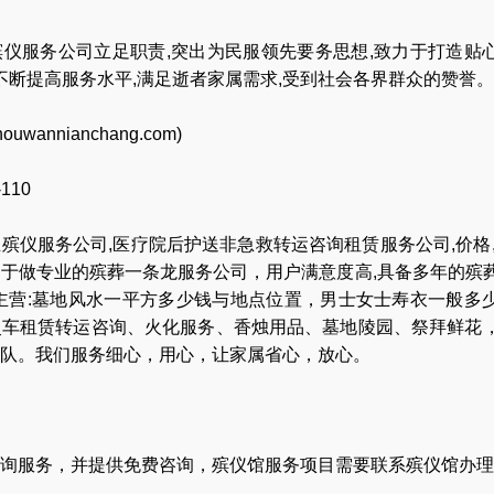
仪服务公司立足职责,突出为民服领先要务思想,致力于打造贴
,不断提高服务水平,满足逝者家属需求,受到社会各界群众的赞誉。
houwannianchang.com
)
-110
业
殡仪服务公司
,
医疗院后护送非急救转运咨询租赁服务公司
,
价格
力于做专业的
殡葬一条龙服务公司
，用户满意度高,具备多年的殡
主营:
墓地风水一平方多少钱与地点位置
，
男士女士寿衣一般多
灵车租赁转运咨询
、
火化服务
、
香烛用品
、
墓地陵园
、
祭拜鲜花
队
。我们服务细心，用心，让家属省心，放心。
询服务，并提供免费咨询，殡仪馆服务项目需要联系殡仪馆办理