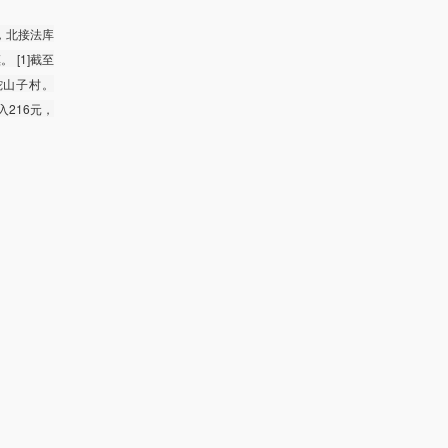
，北接法库
 [1]截至
东蛇山子村。
入216元，