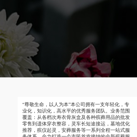
“尊敬生命，以人为本”本公司拥有一支年轻化，专
业化，知识化，高水平的优秀服务团队。业务范围
覆盖：从各档次寿衣骨灰盒及各种殡葬用品的批发
零售到遗体穿衣整容，灵车长短途接运，墓地优化
推荐，殡仪起灵，安葬服务等一系列全程一站式服
务体系，全力打造一个市民首肯接纳的全新殡葬服