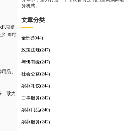
务机构。
文章分类
大民屯镇
堡乡
周坨
全部(5044)
政策法规(247)
与佛有缘(247)
葬用品
、
社会公益(244)
殡葬礼仪(244)
务，
致力
白事服务(242)
殡葬用品(240)
殡葬服务(242)