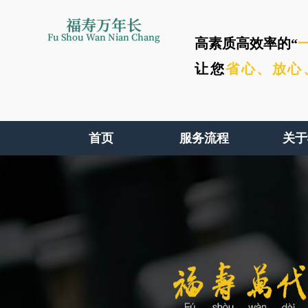
福寿万年长
Fu Shou Wan Nian Chang
高素质高效率的“
让您
省心、
放心
首页
服务流程
关于