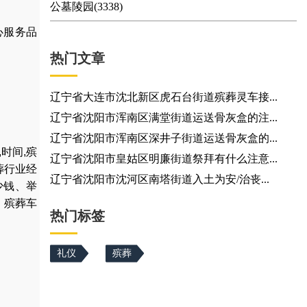
公墓陵园(3338)
心服务品
热门文章
辽宁省大连市沈北新区虎石台街道殡葬灵车接...
辽宁省沈阳市浑南区满堂街道运送骨灰盒的注...
辽宁省沈阳市浑南区深井子街道运送骨灰盒的...
,
时间
,
殡
辽宁省沈阳市皇姑区明廉街道祭拜有什么注意...
葬行业经
辽宁省沈阳市沈河区南塔街道入土为安/治丧...
少钱
、
举
，
殡葬车
热门标签
礼仪
殡葬