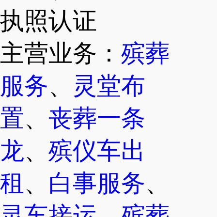
执照认证
主营业务：
殡葬
服务
、
灵堂布
置
、
丧葬一条
龙
、
殡仪车出
租
、
白事服务
、
灵车接运
、
殡葬