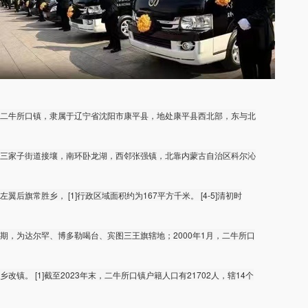
二牛所口镇，隶属于辽宁省沈阳市康平县，地处康平县西北部，东与北
三家子街道接壤，南环卧龙湖，西邻张强镇，北靠内蒙古自治区科尔沁
左翼后旗常胜乡， [1]行政区域面积约为167平方千米。 [4-5]清初时
期，为达尔罕、博多勒喝台、宾图三王旗辖地；2000年1月，二牛所口
乡改镇。 [1]截至2023年末，二牛所口镇户籍人口有21702人，辖14个