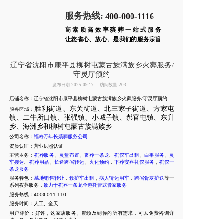
服务热线:
400-000-1116
高素质高效率殡葬一站式服务
让您省心、放心、是我们的服务宗旨
辽宁省沈阳市康平县柳树屯蒙古族满族乡火葬服务/
守灵厅预约
发布日期:2025-09-17
访问数量:203
店铺名称：辽宁省沈阳市康平县柳树屯蒙古族满族乡火葬服务/守灵厅预约
胜利街道、东关街道、北三家子街道、方家屯
服务区域：
镇、二牛所口镇、张强镇、小城子镇、郝官屯镇、东升
乡、海洲乡和柳树屯蒙古族满族乡
公司名称：
福寿万年长殡葬服务公司
资质认证：营业执照认证
主营业务：
殡葬服务
、
灵堂布置
、
丧葬一条龙
、
殡仪车出租
、
白事服务
、
灵
车接运
、
殡葬用品
、
长途跨省转运
、
火化预约
，
下葬安葬礼仪服务
，
殡仪一
条龙服务
服务特色：
墓地销售转让
，
救护车出租
，
病人转运用车
，
跨省骨灰护送
等一
系列殡葬服务，
致力于殡葬一条龙全包托管式管家服务
服务热线：4000-011-110
服务时间：人工、全天
用户评价：好评，这家店服务、能顾及到你的所有需求，可以免费咨询详