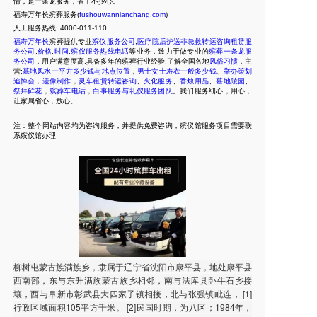
情，是一条龙服务，省了不少心。
福寿万年长殡葬服务(
fushouwannianchang.com
)
人工服务热线:
4000-011-110
福寿万年长
殡葬提供专业
殡仪服务公司
,
医疗院后护送非急救转运咨询租赁服
务公司
,
价格
,
时间
,
殡仪服务热线电话
等业务，致力于做专业的
殡葬一条龙服
务公司
，用户满意度高,具备多年的殡葬行业经验,了解全国各地
风俗习惯
，主
营:
墓地风水一平方多少钱与地点位置
，
男士女士寿衣一般多少钱
、
举办策划
追悼会
，
遗像制作
，
灵车租赁转运咨询
、
火化服务
、
香烛用品
、
墓地陵园
、
祭拜鲜花
，
殡葬车电话
，
白事服务与礼仪服务团队
。我们服务细心，用心，
让家属省心，放心。
注：整个网站内容均为咨询服务，并提供免费咨询，殡仪馆服务项目需要联
系殡仪馆办理
柳树屯蒙古族满族乡，隶属于辽宁省沈阳市康平县，地处康平县
西南部，东与东升满族蒙古族乡相邻，南与法库县卧牛石乡接
壤，西与阜新市彰武县大四家子镇相接，北与张强镇毗连， [1]
行政区域面积105平方千米。 [2]民国时期，为八区；1984年，