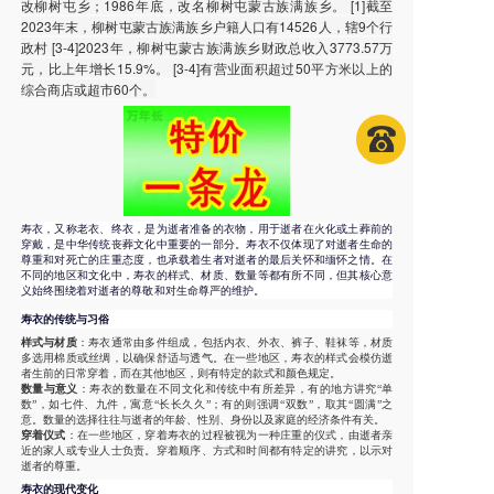
改柳树屯乡；1986年底，改名柳树屯蒙古族满族乡。 [1]截至
2023年末，柳树屯蒙古族满族乡户籍人口有14526人，辖9个行
政村 [3-4]2023年，柳树屯蒙古族满族乡财政总收入3773.57万
元，比上年增长15.9%。 [3-4]有营业面积超过50平方米以上的
综合商店或超市60个。
寿衣，又称老衣、终衣，是为逝者准备的衣物，用于逝者在火化或土葬前的
穿戴，是中华传统丧葬文化中重要的一部分。寿衣不仅体现了对逝者生命的
尊重和对死亡的庄重态度，也承载着生者对逝者的最后关怀和缅怀之情。在
不同的地区和文化中，寿衣的样式、材质、数量等都有所不同，但其核心意
义始终围绕着对逝者的尊敬和对生命尊严的维护。
寿衣的传统与习俗
样式与材质
：寿衣通常由多件组成，包括内衣、外衣、裤子、鞋袜等，材质
多选用棉质或丝绸，以确保舒适与透气。在一些地区，寿衣的样式会模仿逝
者生前的日常穿着，而在其他地区，则有特定的款式和颜色规定。
数量与意义
：寿衣的数量在不同文化和传统中有所差异，有的地方讲究“单
数”，如七件、九件，寓意“长长久久”；有的则强调“双数”，取其“圆满”之
意。数量的选择往往与逝者的年龄、性别、身份以及家庭的经济条件有关。
穿着仪式
：在一些地区，穿着寿衣的过程被视为一种庄重的仪式，由逝者亲
近的家人或专业人士负责。穿着顺序、方式和时间都有特定的讲究，以示对
逝者的尊重。
寿衣的现代变化