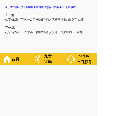
辽宁省沈阳市康平县柳树屯蒙古族满族乡火葬服务/守灵厅预约
上一篇:
辽宁省沈阳市康平县二牛所口镇殡仪特殊车辆-殡仪车租赁
下一篇:
辽宁省沈阳市法库县三面船镇殡仪服务、火葬服务一条龙
免费
24小时
首页
咨询
上门服务
官方公众号
福寿万年长
400-000-1116