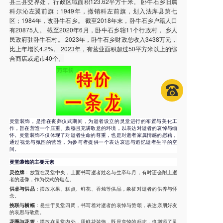
县三县交界处， 行政区域面积123.62平方千米。 卧牛石乡旧属
科尔沁左翼前旗；1949年，撤销科左前旗，划入法库县第七
区；1984年，改卧牛石乡。 截至2018年末，卧牛石乡户籍人口
有20875人。 截至2020年6月，卧牛石乡辖11个行政村， 乡人
民政府驻卧牛石村。 2023年，卧牛石乡财政总收入3438万元，
比上年增长4.2%。 2023年，有营业面积超过50平方米以上的综
合商店或超市40个。
灵堂装饰，是指在丧葬仪式期间，为逝者设立的灵堂进行的布置与美化工
作，旨在营造一个庄重、肃穆且充满敬意的环境，以表达对逝者的哀悼与缅
怀。灵堂装饰不仅体现了对逝者生命的尊重，也是对逝者家属情感的慰藉，
通过视觉与氛围的营造，为参与者提供一个表达哀思与追忆逝者生平的空
间。
灵堂装饰的主要元素
灵位牌
：放置在灵堂中央，上面书写逝者姓名与生卒年月，有时还会附上逝
者的遗像，作为仪式的焦点。
供桌与供品
：摆放水果、糕点、鲜花、香烛等供品，象征对逝者的供养与怀
念。
挽联与横幅
：悬挂于灵堂四周，书写着对逝者的哀悼与赞颂，表达亲朋好友
的哀思与敬意。
花圈与花篮
：摆放在灵堂内外，用鲜花装饰，既是哀悼的标志，也增添了灵