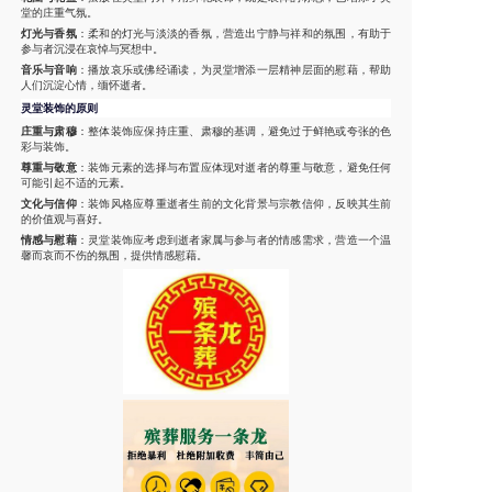
堂的庄重气氛。
灯光与香氛
：柔和的灯光与淡淡的香氛，营造出宁静与祥和的氛围，有助于
参与者沉浸在哀悼与冥想中。
音乐与音响
：播放哀乐或佛经诵读，为灵堂增添一层精神层面的慰藉，帮助
人们沉淀心情，缅怀逝者。
灵堂装饰的原则
庄重与肃穆
：整体装饰应保持庄重、肃穆的基调，避免过于鲜艳或夸张的色
彩与装饰。
尊重与敬意
：装饰元素的选择与布置应体现对逝者的尊重与敬意，避免任何
可能引起不适的元素。
文化与信仰
：装饰风格应尊重逝者生前的文化背景与宗教信仰，反映其生前
的价值观与喜好。
情感与慰藉
：灵堂装饰应考虑到逝者家属与参与者的情感需求，营造一个温
馨而哀而不伤的氛围，提供情感慰藉。