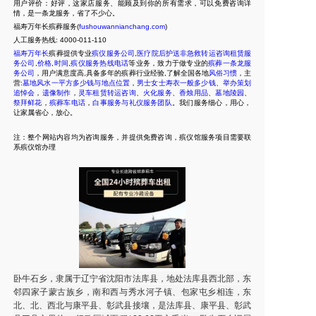
用户评价：好评，这家店服务、能顾及到你的所有需求，可以免费咨询详
情，是一条龙服务，省了不少心。
福寿万年长殡葬服务(
fushouwannianchang.com
)
人工服务热线:
4000-011-110
福寿万年长
殡葬提供专业
殡仪服务公司
,
医疗院后护送非急救转运咨询租赁服
务公司
,
价格
,
时间
,
殡仪服务热线电话
等业务，致力于做专业的
殡葬一条龙服
务公司
，用户满意度高,具备多年的殡葬行业经验,了解全国各地
风俗习惯
，主
营:
墓地风水一平方多少钱与地点位置
，
男士女士寿衣一般多少钱
、
举办策划
追悼会
，
遗像制作
，
灵车租赁转运咨询
、
火化服务
、
香烛用品
、
墓地陵园
、
祭拜鲜花
，
殡葬车电话
，
白事服务与礼仪服务团队
。我们服务细心，用心，
让家属省心，放心。
注：整个网站内容均为咨询服务，并提供免费咨询，殡仪馆服务项目需要联
系殡仪馆办理
卧牛石乡，隶属于辽宁省沈阳市法库县，地处法库县西北部，东
邻四家子蒙古族乡，南和西与秀水河子镇、包家屯乡相连，东
北、北、西北与康平县、彰武县接壤，是法库县、康平县、彰武