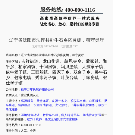
服务热线:
400-000-1116
高素质高效率殡葬一站式服务
让您省心、放心、是我们的服务宗旨
辽宁省沈阳市法库县卧牛石乡搭灵棚，租守灵厅
发布日期:2025-09-26
访问数量:247
店铺名称：辽宁省沈阳市法库县卧牛石乡搭灵棚，租守灵厅
吉祥街道、龙山街道、慈恩寺乡、孟家镇、和
服务区域：
平乡、柏家沟镇、十间房镇、冯贝堡镇、大孤家子镇、
依牛堡子镇、三面船镇、四家子乡、双台子乡、卧牛石
乡、包家屯镇、秀水河子镇、叶茂台镇、丁家房镇、登
仕堡子镇
公司名称：
福寿万年长殡葬服务公司
资质认证：营业执照认证
主营业务：
殡葬服务
、
灵堂布置
、
丧葬一条龙
、
殡仪车出租
、
白事服务
、
灵
车接运
、
殡葬用品
、
长途跨省转运
、
火化预约
，
下葬安葬礼仪服务
，
殡仪一
条龙服务
服务特色：
墓地销售转让
，
救护车出租
，
病人转运用车
，
跨省骨灰护送
等一
系列殡葬服务，
致力于殡葬一条龙全包托管式管家服务
服务热线：4000-011-110
服务时间：人工、全天