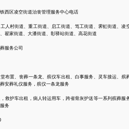
铁西区凌空街道治丧管理服务中心电话
、工人村街道、重工街道、启工街道、笃工街道、霁虹街道、凌
、翟家街道、大潘街道、彰驿站街道、高花街道
葬服务公司
灵堂布置
、
丧葬一条龙
、
殡仪车出租
、
白事服务
、
灵车接运
、
殡
葬安葬礼仪服务
，
殡仪一条龙服务
让
，
救护车出租
，
病人转运用车
，
跨省骨灰护送
等一系列殡葬服
服务
0