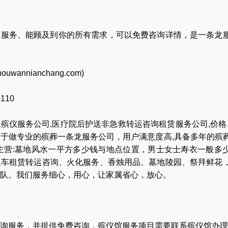
店服务、能顾及到你的所有需求，可以免费咨询详情，是一条龙
houwannianchang.com
)
-110
业
殡仪服务公司
,
医疗院后护送非急救转运咨询租赁服务公司
,
价格
力于做专业的
殡葬一条龙服务公司
，用户满意度高,具备多年的殡
主营:
墓地风水一平方多少钱与地点位置
，
男士女士寿衣一般多
灵车租赁转运咨询
、
火化服务
、
香烛用品
、
墓地陵园
、
祭拜鲜花
队
。我们服务细心，用心，让家属省心，放心。
询服务，并提供免费咨询，殡仪馆服务项目需要联系殡仪馆办理