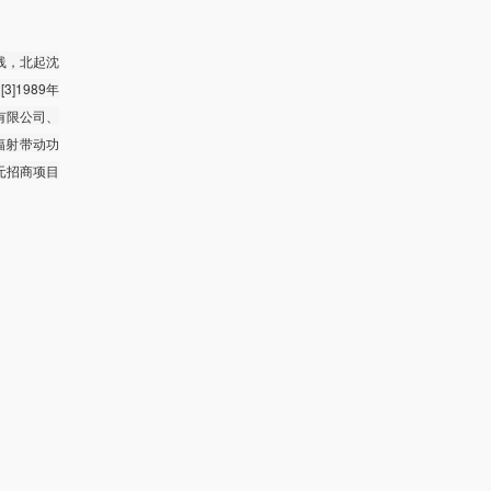
线，北起沈
]1989年
蓄有限公司、
辐射带动功
元招商项目