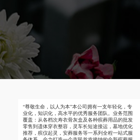
“尊敬生命，以人为本”本公司拥有一支年轻化，专
业化，知识化，高水平的优秀服务团队。业务范围
覆盖：从各档次寿衣骨灰盒及各种殡葬用品的批发
零售到遗体穿衣整容，灵车长短途接运，墓地优化
推荐，殡仪起灵，安葬服务等一系列全程一站式服
务体系，全力打造一个市民首肯接纳的全新殡葬服