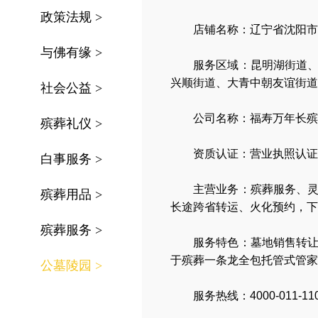
政策法规
>
店铺名称：辽宁省沈阳市
与佛有缘
>
服务区域：
昆明湖街道
兴顺街道、大青中朝友谊街道
社会公益
>
公司名称：
福寿万年长殡
殡葬礼仪
>
资质认证：营业执照认证
白事服务
>
主营业务：
殡葬服务
、
殡葬用品
>
长途跨省转运
、
火化预约
，
下
殡葬服务
>
服务特色：
墓地销售转
于殡葬一条龙全包托管式管家
公墓陵园
>
服务热线：4000-011-11