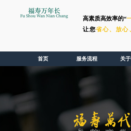
福寿万年长
Fu Shou Wan Nian Chang
高素质高效率的“
让您
省心、
放心
首页
服务流程
关于