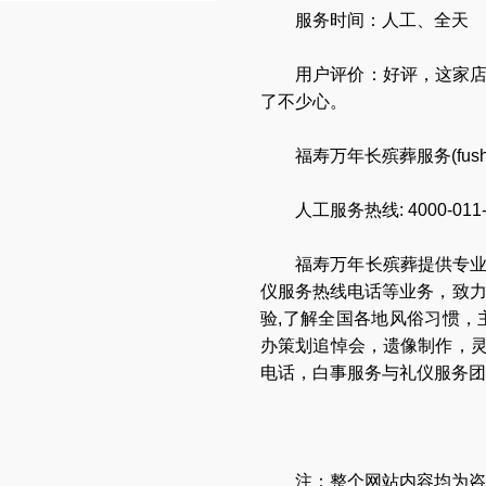
服务时间：人工、全天
用户评价：好评，这家
了不少心。
福寿万年长殡葬服务(
fus
人工服务热线:
4000-011
福寿万年长
殡葬提供专
仪服务热线电话
等业务，致
验,了解全国各地
风俗习惯
，
办策划追悼会
，
遗像制作
，
电话
，
白事服务与礼仪服务团
注：整个网站内容均为咨