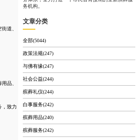
务机构。
文章分类
空街道、
全部(5044)
政策法规(247)
与佛有缘(247)
社会公益(244)
葬用品
、
殡葬礼仪(244)
白事服务(242)
务，
致力
殡葬用品(240)
殡葬服务(242)