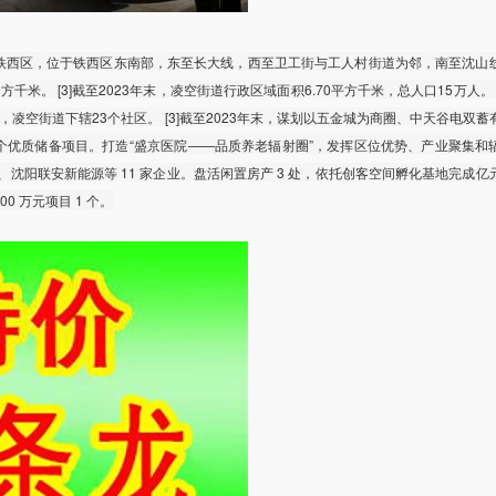
铁西区，位于铁西区东南部，东至长大线，西至卫工街与工人村街道为邻，南至沈山
千米。 [3]截至2023年末，凌空街道行政区域面积6.70平方千米，总人口15万人。 [3
年末，凌空街道下辖23个社区。 [3]截至2023年末，谋划以五金城为商圈、中天谷电双
 个优质储备项目。打造“盛京医院——品质养老辐射圈”，发挥区位优势、产业聚集和
沈阳联安新能源等 11 家企业。盘活闲置房产 3 处，依托创客空间孵化基地完成亿
00 万元项目 1 个。