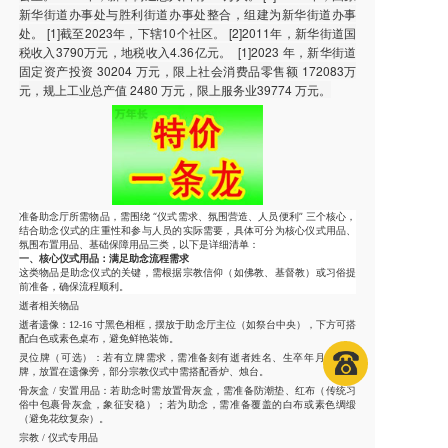
新华街道办事处与胜利街道办事处整合，组建为新华街道办事
处。 [1]截至2023年，下辖10个社区。 [2]2011年，新华街道国
税收入3790万元，地税收入4.36亿元。 [1]2023 年，新华街道
固定资产投资 30204 万元，限上社会消费品零售额 172083万
元，规上工业总产值 2480 万元，限上服务业39774 万元。
准备助念厅所需物品，需围绕 “仪式需求、氛围营造、人员便利” 三个核心，
结合助念仪式的庄重性和参与人员的实际需要，具体可分为
核心仪式用品、
氛围布置用品、基础保障用品
三类，以下是详细清单：
一、核心仪式用品：满足助念流程需求
这类物品是助念仪式的关键，需根据宗教信仰（如佛教、基督教）或习俗提
前准备，确保流程顺利。
逝者相关物品
逝者遗像：12-16 寸黑色相框，摆放于助念厅主位（如祭台中央），下方可搭
配白色或素色桌布，避免鲜艳装饰。
灵位牌（可选）：若有立牌需求，需准备刻有逝者姓名、生卒年月的灵位
牌，放置在遗像旁，部分宗教仪式中需搭配香炉、烛台。
骨灰盒 / 安置用品：若助念时需放置骨灰盒，需准备防潮垫、红布（传统习
俗中包裹骨灰盒，象征安稳）；若为助念，需准备覆盖的白布或素色绸缎
（避免花纹复杂）。
宗教 / 仪式专用品