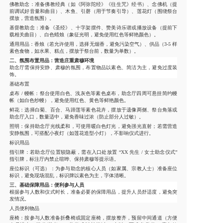
佛教助念：准备佛教经典（如《阿弥陀经》《往生咒》经书）、念佛机（提
前调试好音量和曲目）、木鱼、引磬（用于节奏引导）、莲花灯（围绕祭台
摆放，营造氛围）。
基督教助念：准备《圣经》、十字架摆件、赞美诗乐谱或播放设备（提前下
载相关曲目）、白色蜡烛（象征光明，避免使用红色等鲜艳颜色）。
通用用品：香烛（若允许使用，选择无烟香，避免污染空气）、供品（3-5 样
素色食物，如水果、糕点，摆放于祭台前，数量为单数）。
二、氛围布置用品：营造庄重肃穆环境
助念厅需保持安静、肃穆的氛围，布置物品以素色、简洁为主，避免过度装
饰。
基础布置
桌布 / 幔帐：祭台使用白色、浅灰色等素色桌布，助念厅四周可悬挂简约幔
帐（如白色纱幔），避免使用红色、黄色等鲜艳颜色。
鲜花：选择白菊、百合、马蹄莲等素色花卉，摆放于遗像两侧、祭台角落或
助念厅入口，数量适中，避免香味过浓（防止部分人过敏）。
照明：保持助念厅光线柔和，可使用暖白色灯光，避免强光直射；若需营造
安静氛围，可搭配小夜灯（如莲花造型小灯），不影响仪式进行。
标识用品
指引牌：若助念厅位置较隐蔽，需在入口处放置 “XX 先生 / 女士助念仪式”
指引牌，标注厅内禁止喧哗、保持肃穆等提示语。
座位标识（可选）：为参与助念的核心人员（如家属、宗教人士）准备座位
标识，避免现场混乱，标识牌以素色为主，字体清晰。
三、基础保障用品：便利参与人员
根据参与人数和仪式时长，准备必要的保障用品，提升人员舒适度，避免突
发情况。
人员便利物品
座椅：按参与人数准备折叠椅或固定座椅，摆放整齐，预留中间通道（方便