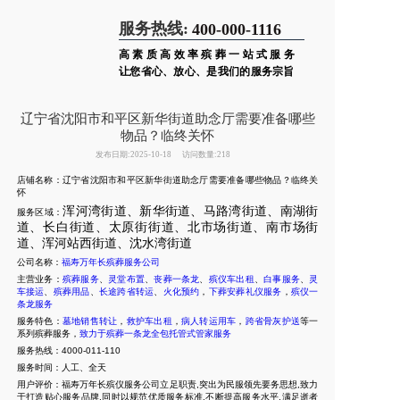
服务热线:
400-000-1116
高素质高效率殡葬一站式服务
让您省心、放心、是我们的服务宗旨
辽宁省沈阳市和平区新华街道助念厅需要准备哪些
物品？临终关怀
发布日期:2025-10-18
访问数量:218
店铺名称：辽宁省沈阳市和平区新华街道助念厅需要准备哪些物品？临终关
怀
浑河湾街道、新华街道、马路湾街道、南湖街
服务区域：
道、长白街道、太原街街道、北市场街道、南市场街
道、浑河站西街道、沈水湾街道
公司名称：
福寿万年长殡葬服务公司
主营业务：
殡葬服务
、
灵堂布置
、
丧葬一条龙
、
殡仪车出租
、
白事服务
、
灵
车接运
、
殡葬用品
、
长途跨省转运
、
火化预约
，
下葬安葬礼仪服务
，
殡仪一
条龙服务
服务特色：
墓地销售转让
，
救护车出租
，
病人转运用车
，
跨省骨灰护送
等一
系列殡葬服务，
致力于殡葬一条龙全包托管式管家服务
服务热线：4000-011-110
服务时间：人工、全天
用户评价：福寿万年长殡仪服务公司立足职责,突出为民服领先要务思想,致力
于打造贴心服务品牌,同时以规范优质服务标准,不断提高服务水平,满足逝者