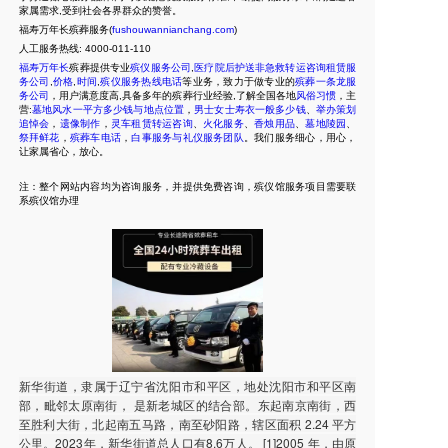
家属需求,受到社会各界群众的赞誉。
福寿万年长殡葬服务(
fushouwannianchang.com
)
人工服务热线:
4000-011-110
福寿万年长
殡葬提供专业
殡仪服务公司
,
医疗院后护送非急救转运咨询租赁服
务公司
,
价格
,
时间
,
殡仪服务热线电话
等业务，致力于做专业的
殡葬一条龙服
务公司
，用户满意度高,具备多年的殡葬行业经验,了解全国各地
风俗习惯
，主
营:
墓地风水一平方多少钱与地点位置
，
男士女士寿衣一般多少钱
、
举办策划
追悼会
，
遗像制作
，
灵车租赁转运咨询
、
火化服务
、
香烛用品
、
墓地陵园
、
祭拜鲜花
，
殡葬车电话
，
白事服务与礼仪服务团队
。我们服务细心，用心，
让家属省心，放心。
注：整个网站内容均为咨询服务，并提供免费咨询，殡仪馆服务项目需要联
系殡仪馆办理
新华街道，隶属于辽宁省沈阳市和平区，地处沈阳市和平区南
部，毗邻太原南街， 是新老城区的结合部。东起南京南街，西
至胜利大街，北起南五马路，南至砂阳路，辖区面积 2.24 平方
公里。2023年，新华街道总人口有8.6万人。 [1]2005 年，由原