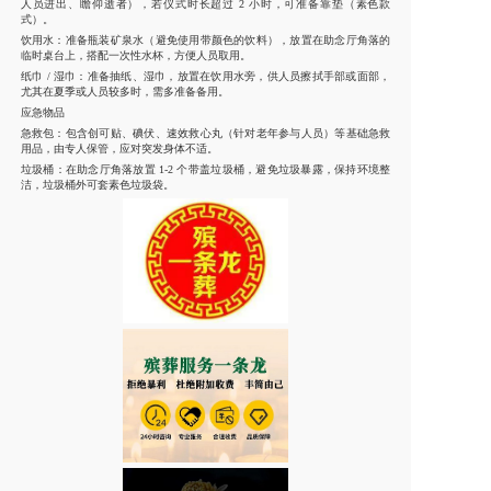
人员进出、瞻仰逝者），若仪式时长超过 2 小时，可准备靠垫（素色款
式）。
饮用水：准备瓶装矿泉水（避免使用带颜色的饮料），放置在助念厅角落的
临时桌台上，搭配一次性水杯，方便人员取用。
纸巾 / 湿巾：准备抽纸、湿巾，放置在饮用水旁，供人员擦拭手部或面部，
尤其在夏季或人员较多时，需多准备备用。
应急物品
急救包：包含创可贴、碘伏、速效救心丸（针对老年参与人员）等基础急救
用品，由专人保管，应对突发身体不适。
垃圾桶：在助念厅角落放置 1-2 个带盖垃圾桶，避免垃圾暴露，保持环境整
洁，垃圾桶外可套素色垃圾袋。