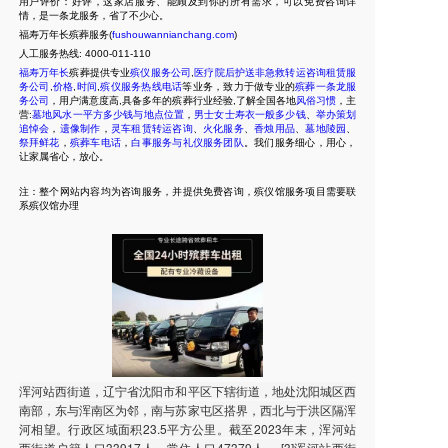
用户评价：好评，这家店服务、能顾及到你的所有需求，可以免费咨询详
情，是一条龙服务，省了不少心。
福寿万年长殡葬服务(
fushouwannianchang.com
)
人工服务热线:
4000-011-110
福寿万年长
殡葬提供专业
殡仪服务公司
,
医疗院后护送非急救转运咨询租赁服
务公司
,
价格
,
时间
,
殡仪服务热线电话
等业务，致力于做专业的
殡葬一条龙服
务公司
，用户满意度高,具备多年的殡葬行业经验,了解全国各地
风俗习惯
，主
营:
墓地风水一平方多少钱与地点位置
，
男士女士寿衣一般多少钱
、
举办策划
追悼会
，
遗像制作
，
灵车租赁转运咨询
、
火化服务
、
香烛用品
、
墓地陵园
、
祭拜鲜花
，
殡葬车电话
，
白事服务与礼仪服务团队
。我们服务细心，用心，
让家属省心，放心。
注：整个网站内容均为咨询服务，并提供免费咨询，殡仪馆服务项目需要联
系殡仪馆办理
浑河站西街道，辽宁省沈阳市和平区下辖街道，地处沈阳城区西
南部，东与浑南区为邻，南与苏家屯区搭界，西北与于洪区隔浑
河相望。行政区域面积23.5平方公里。截至2023年末，浑河站
西街道户籍人口33917人，常住人口47379人。 [3]浑河站西街