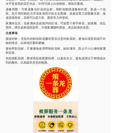
水平形造型的花艺作品，中间可插上白色蜡烛，增加庄重感。
遗像周围
：可将遗像当作花的边框，用鲜花围绕遗像框布置，形成一个花
框。也可用对称的月牙花装饰照片的左右两侧，或者设置几层图像支架，做
成花墙形状，花墙可以是方形、圆形等几何形状。
家属悼念区
：在家属休息或跪拜的区域，可放置小束手捧花，如雏菊、勿忘
我等，摆在桌角或跪垫旁，方便家属随时摆放，表达贴身的哀思。
注意事项
摆放对称
：灵堂内的鲜花和花瓣布置应注意对称原则，避免出现歪斜或不对
称的情况，以体现庄重和肃穆。
避免带刺花材
：尽量避免使用带刺的花材，如玫瑰等，防止不小心碰伤家属
和宾客。
色彩搭配协调
：整体色彩搭配要协调，以素色为主，避免使用过于鲜艳或浓
烈的颜色，以免破坏灵堂的氛围。