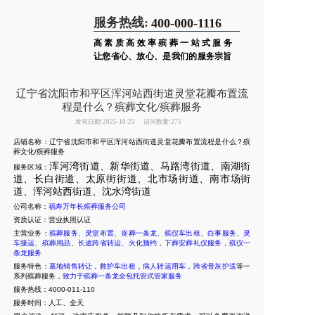
服务热线:
400-000-1116
高素质高效率殡葬一站式服务
让您省心、放心、是我们的服务宗旨
辽宁省沈阳市和平区浑河站西街道灵堂花瓣布置流
程是什么？殡葬文化/殡葬服务
发布日期:2025-10-23
访问数量:275
店铺名称：辽宁省沈阳市和平区浑河站西街道灵堂花瓣布置流程是什么？殡
葬文化/殡葬服务
浑河湾街道、新华街道、马路湾街道、南湖街
服务区域：
道、长白街道、太原街街道、北市场街道、南市场街
道、浑河站西街道、沈水湾街道
公司名称：
福寿万年长殡葬服务公司
资质认证：营业执照认证
主营业务：
殡葬服务
、
灵堂布置
、
丧葬一条龙
、
殡仪车出租
、
白事服务
、
灵
车接运
、
殡葬用品
、
长途跨省转运
、
火化预约
，
下葬安葬礼仪服务
，
殡仪一
条龙服务
服务特色：
墓地销售转让
，
救护车出租
，
病人转运用车
，
跨省骨灰护送
等一
系列殡葬服务，
致力于殡葬一条龙全包托管式管家服务
服务热线：4000-011-110
服务时间：人工、全天