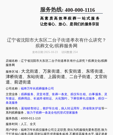
服务热线:
400-000-1116
高素质高效率殡葬一站式服务
让您省心、放心、是我们的服务宗旨
辽宁省沈阳市大东区二台子街道孝衣有什么讲究？
殡葬文化/殡葬服务网
发布日期:2025-10-23
访问数量:254
店铺名称：辽宁省沈阳市大东区二台子街道孝衣有什么讲究？殡葬文化/殡葬
服务网
大北街道、万泉街道、长安街道、东塔街道、
服务区域：
津桥街道、东站街道、上园街道、二台子街道、文官街
道、前进街道
公司名称：
福寿万年长殡葬服务公司
主营业务：
殡葬服务
、
灵堂布置
、
丧葬一条龙
、
殡仪车出租
、
白事服务
、
灵
车接运
、
殡葬用品
、
长途跨省转运
、
火化预约
，
下葬安葬礼仪服务
，
殡仪一
条龙服务
服务特色：
墓地销售转让
，
救护车出租
，
病人转运用车
，
跨省骨灰护送
等一
系列殡葬服务，
致力于殡葬一条龙全包托管式管家服务
服务热线：4000-011-110
服务时间：人工、全天
用户评价：福寿万年长殡仪服务公司立足职责,突出为民服领先要务思想,致力
于打造贴心服务品牌,同时以规范优质服务标准,不断提高服务水平,满足逝者