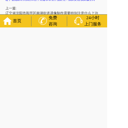
上一篇:
辽宁省沈阳市和平区南湖街道遗像制作需要特别注意什么？治
免费
24小时
丧服务中心
首页
咨询
上门服务
下一篇:
辽宁省沈阳市苏家屯区带相框的遗像怎么处理？火化预约
官方公众号
福寿万年长
400-000-1116
各城市均有服务人员上门服务