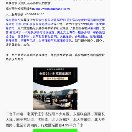
家属需求,受到社会各界群众的赞誉。
福寿万年长殡葬服务(
fushouwannianchang.com
)
人工服务热线:
4000-011-110
福寿万年长
殡葬提供专业
殡仪服务公司
,
医疗院后护送非急救转运咨询租赁服
务公司
,
价格
,
时间
,
殡仪服务热线电话
等业务，致力于做专业的
殡葬一条龙服
务公司
，用户满意度高,具备多年的殡葬行业经验,了解全国各地
风俗习惯
，主
营:
墓地风水一平方多少钱与地点位置
，
男士女士寿衣一般多少钱
、
举办策划
追悼会
，
遗像制作
，
灵车租赁转运咨询
、
火化服务
、
香烛用品
、
墓地陵园
、
祭拜鲜花
，
殡葬车电话
，
白事服务与礼仪服务团队
。我们服务细心，用心，
让家属省心，放心。
注：整个网站内容均为咨询服务，并提供免费咨询，殡仪馆服务项目需要联
系殡仪馆办理
二台子街道，隶属于辽宁省沈阳市大东区。东至联合路，西至长
大线，南至东站街、沈铁路、北大营东路、北大营东街、北大营
西路，北至轩兴四路。行政区域面积4.39平方千米