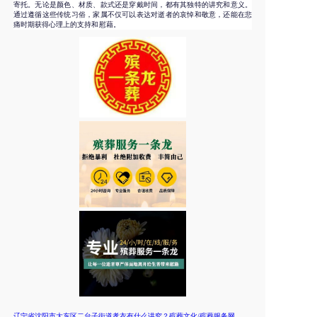
寄托。无论是颜色、材质、款式还是穿戴时间，都有其独特的讲究和意义。
通过遵循这些传统习俗，家属不仅可以表达对逝者的哀悼和敬意，还能在悲
痛时期获得心理上的支持和慰藉。
辽宁省沈阳市大东区二台子街道孝衣有什么讲究？殡葬文化/殡葬服务网