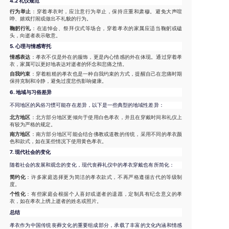
4.2 礼仪规范
行为举止
：穿着孝衣时，应注意行为举止，保持庄重和肃穆。避免大声喧
哗、嬉戏打闹或做出不礼貌的行为。
鞠躬行礼
：在追悼会、祭拜仪式等场合，穿着孝衣的家属应适当鞠躬或磕
头，向逝者表示敬意。
5.
心理与情感寄托
情感表达
：孝衣不仅是外在的服饰，更是内心情感的外在体现。通过穿着孝
衣，家属可以更好地表达对逝者的怀念和悲痛之情。
自我约束
：穿着粗糙的孝衣也是一种自我约束的方式，提醒自己在悲痛时期
保持克制和冷静，避免过度悲伤影响健康。
6.
地域与习俗差异
不同地区的风俗习惯可能存在差异，以下是一些典型的地域性差异：
北方地区
：北方部分地区更倾向于使用白色孝衣，并且在穿戴时间和礼仪上
有较为严格的规定。
南方地区
：南方部分地区可能会结合佛教或道教的传统，采用不同的孝衣颜
色和款式，如在某些情况下使用黄色孝衣。
7.
现代社会的变化
随着社会的发展和观念的变化，现代丧葬礼仪中的孝衣穿戴也有所简化：
简约化
：许多家庭选择更为简洁的孝衣款式，不再严格遵循古代的等级制
度。
个性化
：有些家庭会根据个人喜好或逝者的遗愿，定制具有纪念意义的孝
衣，如在孝衣上绣上逝者的姓名或照片。
总结
孝衣作为中国传统丧葬文化的重要组成部分，承载了丰富的文化内涵和情感