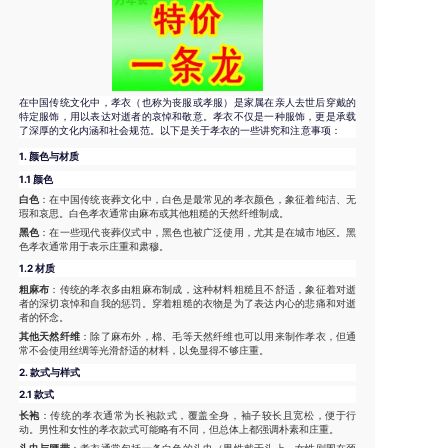
在中国传统文化中，孝衣（也称为丧服或孝服）是家属在亲人去世后穿戴的
特定服饰，用以表达对逝者的哀悼和敬意。孝衣不仅是一种服饰，更是承载
了深厚的文化内涵和社会规范。以下是关于孝衣的一些讲究和注意事项：
1.
颜色与材质
1.1 颜色
白色
：在中国传统丧葬文化中，白色是最常见的孝衣颜色，象征着纯洁、无
瑕和哀思。白色孝衣通常由麻布或其他粗糙的天然纤维制成。
黑色
：在一些现代丧葬仪式中，黑色也被广泛使用，尤其是在城市地区。黑
色孝衣通常用于表示庄重和肃穆。
1.2 材质
粗麻布
：传统的孝衣多由粗麻布制成，这种材料粗糙且不舒适，象征着对逝
者的深切哀悼和自我的惩罚。穿着粗糙的衣物是为了表达内心的悲痛和对逝
者的怀念。
其他天然纤维
：除了麻布外，棉、毛等天然纤维也可以用来制作孝衣，但通
常不会使用丝绸等光滑舒适的材料，以免显得不够庄重。
2.
款式与样式
2.1 款式
长袍
：传统的孝衣通常为长袍款式，覆盖全身，袖子较长且宽松，便于行
动。男性和女性的孝衣款式可能略有不同，但总体上都强调朴素和庄重。