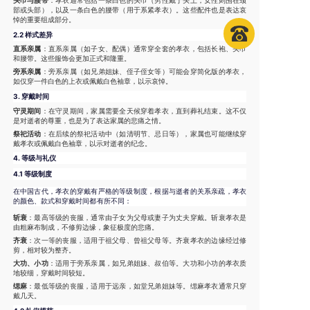
头巾与腰带
：孝衣通常包括一条白色的头巾（男性戴于头上，女性则围在颈
部或头部），以及一条白色的腰带（用于系紧孝衣）。这些配件也是表达哀
悼的重要组成部分。
2.2 样式差异
直系亲属
：直系亲属（如子女、配偶）通常穿全套的孝衣，包括长袍、头巾
和腰带。这些服饰会更加正式和隆重。
旁系亲属
：旁系亲属（如兄弟姐妹、侄子侄女等）可能会穿简化版的孝衣，
如仅穿一件白色的上衣或佩戴白色袖章，以示哀悼。
3.
穿戴时间
守灵期间
：在守灵期间，家属需要全天候穿着孝衣，直到葬礼结束。这不仅
是对逝者的尊重，也是为了表达家属的悲痛之情。
祭祀活动
：在后续的祭祀活动中（如清明节、忌日等），家属也可能继续穿
戴孝衣或佩戴白色袖章，以示对逝者的纪念。
4.
等级与礼仪
4.1 等级制度
在中国古代，孝衣的穿戴有严格的等级制度，根据与逝者的关系亲疏，孝衣
的颜色、款式和穿戴时间都有所不同：
斩衰
：最高等级的丧服，通常由子女为父母或妻子为丈夫穿戴。斩衰孝衣是
由粗麻布制成，不修剪边缘，象征极度的悲痛。
齐衰
：次一等的丧服，适用于祖父母、曾祖父母等。齐衰孝衣的边缘经过修
剪，相对较为整齐。
大功、小功
：适用于旁系亲属，如兄弟姐妹、叔伯等。大功和小功的孝衣质
地较细，穿戴时间较短。
缌麻
：最低等级的丧服，适用于远亲，如堂兄弟姐妹等。缌麻孝衣通常只穿
戴几天。