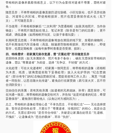
带相框的遗像承载着情感意义，以下行为会显得对逝者不尊重，需绝对避
免：
随意丢弃
：不将带相框的遗像直接扔进垃圾桶、小区垃圾站，也不丢弃在路
边、河道等公共区域，即使相框损坏，照片也需妥善留存或火化（见下
文），不可随意丢弃；
不当使用
：不将相框拆解后 “二次利用” 为普通相框（如装其他照片、当作杂
物盒），不将照片随意贴在墙上、笔记本里（除非是专门的纪念册），更不
戏谑、调侃遗像（如用相框开玩笑、让孩子拿着玩耍）；
长期闲置且忽视
：不将带相框的遗像堆放在潮湿的地下室、发霉的储物间，
也不长期放在汽车后备箱（高温、颠簸易导致相框损坏、照片褪色），即使
暂存，也需定期检查（如每年换季时查看是否受潮、损坏）。
四、特殊需求：若家属无留存意愿，需 “庄重处理” 而非随意丢弃
若因特殊原因（如无亲属留存、照片有多个备份），确实无需保留带相框的
遗像，需以 “尊重逝者” 为前提，选择 “无争议、不轻慢” 的方式：
火化处理
：可在火化逝者时，经家属一致同意后，将带相框的遗像（若相框
为木质、纸质，玻璃需提前取下妥善处理）放入火化炉旁的 “纪念焚烧
处”（部分有专门的纪念物品焚烧区域，需提前咨询工作人员），寓意 “与逝
者一同告别，让思念随火化传递”，避免自行在家焚烧（易引发火灾，且不符
合消防安全）；
交由信任的亲属
：若有其他亲属（如逝者的兄弟姐妹、孙辈）愿意留存，可
在沟通一致后，将带相框的遗像交给对方，并告知 “这是对逝者的纪念，希望
妥善保存”，避免强行塞给他人（以免让对方感到压力）。
总之，带相框的遗像处理核心是 “不辜负思念，不轻视纪念”—— 无论选择摆
放、暂存还是特殊处理，只要出于 “尊重逝者、珍视回忆” 的初心，就是合适
的方式。无需过度纠结 “是否符合传统”，关键是让家属在处理后 “无遗憾、
不愧疚”，让遗像成为 “思念的载体”，而非 “负担”。