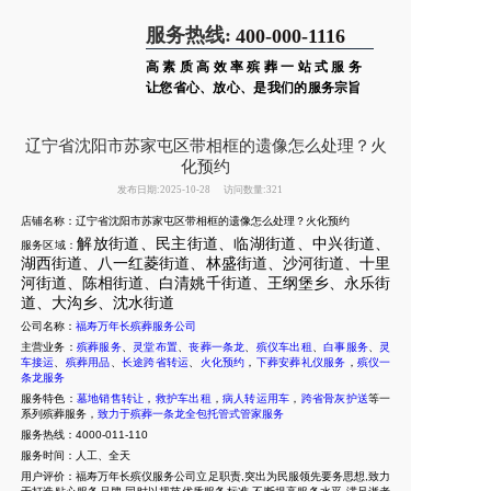
服务热线:
400-000-1116
高素质高效率殡葬一站式服务
让您省心、放心、是我们的服务宗旨
辽宁省沈阳市苏家屯区带相框的遗像怎么处理？火
化预约
发布日期:2025-10-28
访问数量:321
店铺名称：辽宁省沈阳市苏家屯区带相框的遗像怎么处理？火化预约
解放街道、民主街道、临湖街道、中兴街道、
服务区域：
湖西街道、八一红菱街道、林盛街道、沙河街道、十里
河街道、陈相街道、白清姚千街道、王纲堡乡、永乐街
道、大沟乡
、沈水街道
公司名称：
福寿万年长殡葬服务公司
主营业务：
殡葬服务
、
灵堂布置
、
丧葬一条龙
、
殡仪车出租
、
白事服务
、
灵
车接运
、
殡葬用品
、
长途跨省转运
、
火化预约
，
下葬安葬礼仪服务
，
殡仪一
条龙服务
服务特色：
墓地销售转让
，
救护车出租
，
病人转运用车
，
跨省骨灰护送
等一
系列殡葬服务，
致力于殡葬一条龙全包托管式管家服务
服务热线：4000-011-110
服务时间：人工、全天
用户评价：福寿万年长殡仪服务公司立足职责,突出为民服领先要务思想,致力