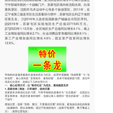
宁中部城市群的一个战略门户。苏家屯区境内有沈阳水洞、白清
寨风景区、沈阳市马术运动中心等多个旅游景区。2011年，在
辽宁省第三届县市区生活质量排行榜中，苏家屯区位列辽宁省郊
区第五名。 [1]2016年入选首批国家级产城融合示范区序列。
[2]2019年，苏家屯区实现地区生产总值2271545万元。
[27]2023年1-12月份，全区地区生产总值同比增长4.1%，规上
工业增加值同比增长2.7%，社会消费品零售额同比增长9.1%，
第三产业增加值同比增长4.6%，固定资产投资同比增长
12.6%。
带相框的遗像承载着对逝者的思念与纪念，处理时需兼顾 “情感尊重” 与 “实
际场景”，核心原则是 “妥善留存、避免轻慢”，具体可根据家庭习惯、居住环
境及纪念需求，选择以下几种合理方式：
一、核心处理方式：以 “留存纪念” 为优先，避免随意丢弃
1. 居家供奉 / 摆放：日常缅怀，保持庄重
若家庭有供奉或纪念的习惯，可将带相框的遗像作为 “纪念载体”，在固定位
置妥善摆放，既是对逝者的缅怀，也能让家人感受到 “思念的延续”，注意以
下细节：
摆放位置
：选择 “安静、整洁、不显眼但庄重” 的区域，避免放在杂乱的角落
（如储物间、阳台杂物堆）或过于热闹的地方（如客厅电视旁、餐厅餐桌上
方），推荐位置包括：