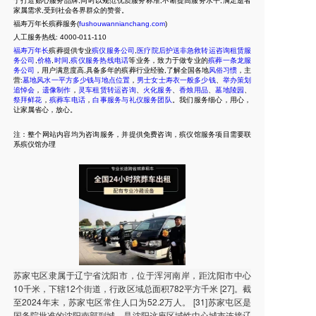
于打造贴心服务品牌,同时以规范优质服务标准,不断提高服务水平,满足逝者
家属需求,受到社会各界群众的赞誉。
福寿万年长殡葬服务(
fushouwannianchang.com
)
人工服务热线:
4000-011-110
福寿万年长
殡葬提供专业
殡仪服务公司
,
医疗院后护送非急救转运咨询租赁服
务公司
,
价格
,
时间
,
殡仪服务热线电话
等业务，致力于做专业的
殡葬一条龙服
务公司
，用户满意度高,具备多年的殡葬行业经验,了解全国各地
风俗习惯
，主
营:
墓地风水一平方多少钱与地点位置
，
男士女士寿衣一般多少钱
、
举办策划
追悼会
，
遗像制作
，
灵车租赁转运咨询
、
火化服务
、
香烛用品
、
墓地陵园
、
祭拜鲜花
，
殡葬车电话
，
白事服务与礼仪服务团队
。我们服务细心，用心，
让家属省心，放心。
注：整个网站内容均为咨询服务，并提供免费咨询，殡仪馆服务项目需要联
系殡仪馆办理
苏家屯区隶属于辽宁省沈阳市，位于浑河南岸，距沈阳市中心
10千米，下辖12个街道，行政区域总面积782平方千米 [27]。截
至2024年末，苏家屯区常住人口为52.2万人。 [31]苏家屯区是
国务院批准的沈阳南部副城，是沈阳这座区域性中心城市连接辽