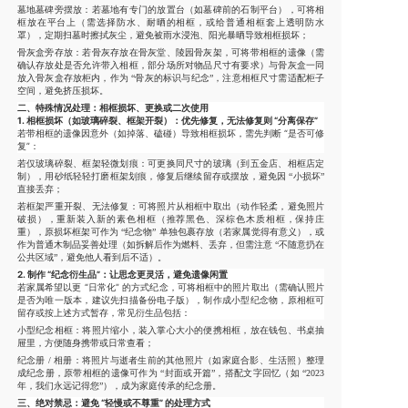
墓地墓碑旁摆放
：若墓地有专门的放置台（如墓碑前的石制平台），可将相
框放在平台上（需选择防水、耐晒的相框，或给普通相框套上透明防水
罩），定期扫墓时擦拭灰尘，避免被雨水浸泡、阳光暴晒导致相框损坏；
骨灰盒旁存放
：若骨灰存放在骨灰堂、陵园骨灰架，可将带相框的遗像（需
确认存放处是否允许带入相框，部分场所对物品尺寸有要求）与骨灰盒一同
放入骨灰盒存放柜内，作为 “骨灰的标识与纪念”，注意相框尺寸需适配柜子
空间，避免挤压损坏。
二、特殊情况处理：相框损坏、更换或二次使用
1. 相框损坏（如玻璃碎裂、框架开裂）：优先修复，无法修复则 “分离保存”
若带相框的遗像因意外（如掉落、磕碰）导致相框损坏，需先判断 “是否可修
复”：
若仅玻璃碎裂、框架轻微划痕：可更换同尺寸的玻璃（到五金店、相框店定
制），用砂纸轻轻打磨框架划痕，修复后继续留存或摆放，避免因 “小损坏”
直接丢弃；
若框架严重开裂、无法修复：可将照片从相框中取出（动作轻柔，避免照片
破损），重新装入新的素色相框（推荐黑色、深棕色木质相框，保持庄
重），原损坏框架可作为 “纪念物” 单独包裹存放（若家属觉得有意义），或
作为普通木制品妥善处理（如拆解后作为燃料、丢弃，但需注意 “不随意扔在
公共区域”，避免他人看到后不适）。
2. 制作 “纪念衍生品”：让思念更灵活，避免遗像闲置
若家属希望以更 “日常化” 的方式纪念，可将相框中的照片取出（需确认照片
是否为唯一版本，建议先扫描备份电子版），制作成小型纪念物，原相框可
留存或按上述方式暂存，常见衍生品包括：
小型纪念相框：将照片缩小，装入掌心大小的便携相框，放在钱包、书桌抽
屉里，方便随身携带或日常查看；
纪念册 / 相册：将照片与逝者生前的其他照片（如家庭合影、生活照）整理
成纪念册，原带相框的遗像可作为 “封面或开篇”，搭配文字回忆（如 “2023
年，我们永远记得您”），成为家庭传承的纪念册。
三、绝对禁忌：避免 “轻慢或不尊重” 的处理方式