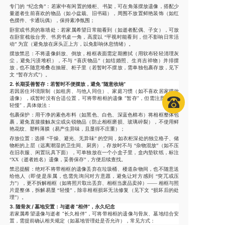
专门的 “纪念角”：若家中有闲置的矮柜、书架，可在角落摆放遗像，搭配少
量逝者生前喜欢的物品（如小盆栽、旧书籍），周围不放置鲜艳装饰（如红
色摆件、卡通玩偶），保持素净氛围；
卧室或书房的靠墙处：若家属希望日常能看到（如逝者配偶、子女），可放
在卧室梳妆台旁、书房书桌一角，高度以 “平视时能看到，但不影响日常活
动” 为宜（避免放在床头正上方，以免影响休息情绪）。
摆放禁忌
：不将遗像斜放、倒放，相框表面需定期擦拭（用软布轻轻清理灰
尘，避免污渍堆积），不与 “喜庆物品”（如结婚照、生肖吉祥物）并排摆
放，也不随意堆叠在抽屉、柜子里（若暂时不摆放，需单独包裹存放，见下
文 “暂存方式”）。
2. 长期妥善暂存：若暂时不便摆放，避免 “随意收纳”
若因居住环境限制（如租房、与他人同住）、家庭习惯（如不喜欢居家摆放
遗像），或暂时没有合适位置，可将带相框的遗像 “暂存”，但需注意 “避免
轻慢”，具体做法：
包裹保护
：用干净的素色布料（如黑色、白色、深蓝色棉布）将相框整体包
裹，避免直接接触灰尘或尖锐物品（防止相框磨损、玻璃碎裂），不使用鲜
艳花纹、塑料薄膜（易产生异味，且显得不庄重）；
存放位置
：选择 “干燥、避光、无异味” 的空间，如衣柜深处的独立格子、储
物柜的上层（远离潮湿的卫生间、厨房），存放时不与 “杂物混放”（如不压
在旧衣服、闲置玩具下面），可单独放在一个小盒子里，盒内垫软纸，标注
“XX（逝者姓名）遗像，妥善保存”，方便后续查找。
禁忌提醒
：绝对不将带相框的遗像丢弃在垃圾桶、楼道杂物间，也不随意送
给他人（即使是亲属，也需先询问对方意愿，避免让对方感到 “突兀或压
力”），更不拆解相框（如将照片取出丢弃、相框当废品卖掉）—— 相框与照
片是整体，拆解易显 “轻慢”，除非相框损坏无法修复（见下文 “损坏后的处
理”）。
3. 随骨灰 / 墓地安置：与逝者 “相伴”，永久纪念
若家属希望遗像与逝者 “长久相伴”，可将带相框的遗像与骨灰、墓地结合安
置，需提前确认相关规定（如墓地管理处是否允许），常见方式：