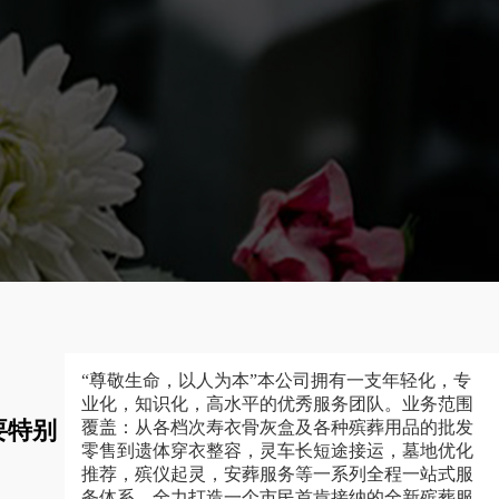
“尊敬生命，以人为本”本公司拥有一支年轻化，专
业化，知识化，高水平的优秀服务团队。业务范围
要特别
覆盖：从各档次寿衣骨灰盒及各种殡葬用品的批发
零售到遗体穿衣整容，灵车长短途接运，墓地优化
推荐，殡仪起灵，安葬服务等一系列全程一站式服
务体系，全力打造一个市民首肯接纳的全新殡葬服