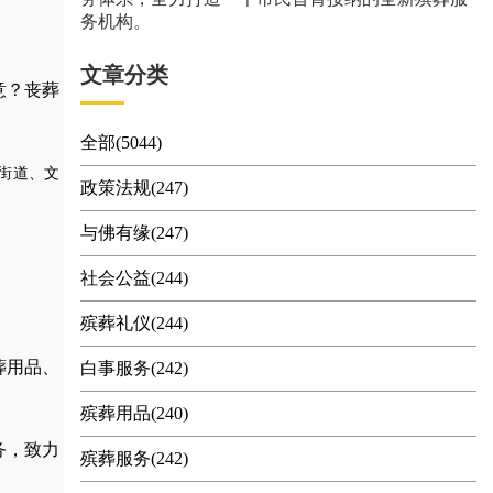
务机构。
文章分类
意？丧葬
全部(5044)
街道、文
政策法规(247)
与佛有缘(247)
社会公益(244)
殡葬礼仪(244)
葬用品
、
白事服务(242)
殡葬用品(240)
务，
致力
殡葬服务(242)