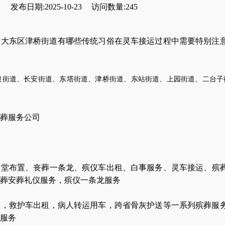
发布日期:2025-10-23
访问数量:245
市大东区津桥街道有哪些传统习俗在灵车接运过程中需要特别注
泉街道、长安街道、东塔街道、津桥街道、东站街道、上园街道、二台子
葬服务公司
灵堂布置
、
丧葬一条龙
、
殡仪车出租
、
白事服务
、
灵车接运
、
殡
葬安葬礼仪服务
，
殡仪一条龙服务
让
，
救护车出租
，
病人转运用车
，
跨省骨灰护送
等一系列殡葬服
服务