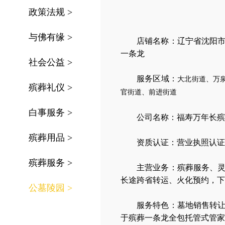
政策法规
>
与佛有缘
>
店铺名称：辽宁省沈阳
一条龙
社会公益
>
服务区域：
大北街道、万
殡葬礼仪
>
官街道、前进街道
白事服务
>
公司名称：
福寿万年长殡
殡葬用品
>
资质认证：营业执照认证
殡葬服务
>
主营业务：
殡葬服务
、
长途跨省转运
、
火化预约
，
下
公墓陵园
>
服务特色：
墓地销售转
于殡葬一条龙全包托管式管家