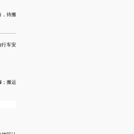
路，待搬
响行车安
穆；搬运