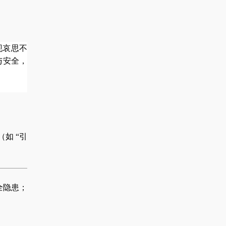
现哀思不
与安全，
如 “引
全隐患；