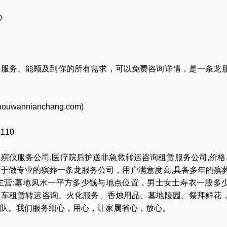
0
店服务、能顾及到你的所有需求，可以免费咨询详情，是一条龙
houwannianchang.com
)
-110
业
殡仪服务公司
,
医疗院后护送非急救转运咨询租赁服务公司
,
价格
力于做专业的
殡葬一条龙服务公司
，用户满意度高,具备多年的殡
主营:
墓地风水一平方多少钱与地点位置
，
男士女士寿衣一般多
灵车租赁转运咨询
、
火化服务
、
香烛用品
、
墓地陵园
、
祭拜鲜花
队
。我们服务细心，用心，让家属省心，放心。