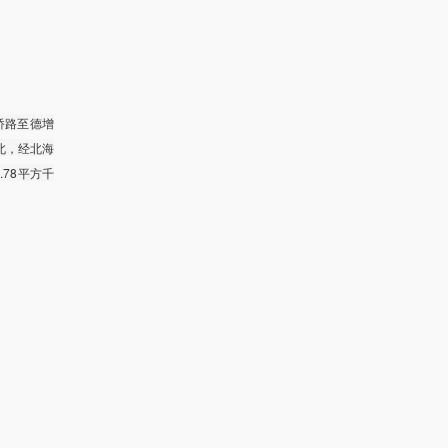
桥路至德增
北，经北海
78平方千