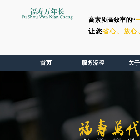
福寿万年长
Fu Shou Wan Nian Chang
高素质高效率的“
让您
省心、
放心
首页
服务流程
关于