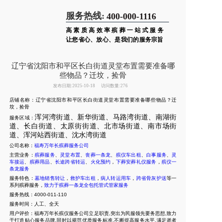
服务热线:
400-000-1116
高素质高效率殡葬一站式服务
让您省心、放心、是我们的服务宗旨
辽宁省沈阳市和平区长白街道灵堂布置需要准备哪
些物品？迁坟，捡骨
发布日期:2025-10-18
访问数量:276
店铺名称：辽宁省沈阳市和平区长白街道灵堂布置需要准备哪些物品？迁
坟，捡骨
浑河湾街道、新华街道、马路湾街道、南湖街
服务区域：
道、长白街道、太原街街道、北市场街道、南市场街
道、浑河站西街道、沈水湾街道
公司名称：
福寿万年长殡葬服务公司
主营业务：
殡葬服务
、
灵堂布置
、
丧葬一条龙
、
殡仪车出租
、
白事服务
、
灵
车接运
、
殡葬用品
、
长途跨省转运
、
火化预约
，
下葬安葬礼仪服务
，
殡仪一
条龙服务
服务特色：
墓地销售转让
，
救护车出租
，
病人转运用车
，
跨省骨灰护送
等一
系列殡葬服务，
致力于殡葬一条龙全包托管式管家服务
服务热线：4000-011-110
服务时间：人工、全天
用户评价：福寿万年长殡仪服务公司立足职责,突出为民服领先要务思想,致力
于打造贴心服务品牌,同时以规范优质服务标准,不断提高服务水平,满足逝者