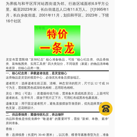
为界线与和平区浑河站西街道为邻。行政区域面积6.9平方公
里。截至2023年末，长白街道总人口有11.6万人。 [1]1995年1
月，长白乡改街道。2001年11月，划归和平区。2023年，下辖
16个社区
灵堂布置需围绕 “哀悼纪念” 核心准备物品，可按 “核心纪念类、供品香烛
类、装饰氛围类、实用工具类” 四大类划分，不同场景（家庭）的物品清单略
有差异，但核心品类一致。
一、核心纪念类：承载逝者信息，是灵堂核心
这类物品是灵堂的视觉中心，必须优先准备且摆放端正。
逝者照片
：选择逝者生前正面、清晰、神态安详的照片，尺寸以 12 寸或 16
寸为主，需搭配黑色或深棕色相框，忌用彩色相框。
灵位 / 牌位
（可选）：若遵循传统习俗，需准备木质或纸质灵位，上面书写
逝者姓名、生卒年月，摆放于照片正下方，可用红布或黑布包裹底座。
遗像支架
：用于固定逝者照片，避免直接摆放导致歪斜，优先选择黑色、素
色支架，忌花哨设计。
二、供品香烛类：遵循传统礼仪，表达缅怀
供品和香烛是传统丧葬中 “敬逝者” 的重要环节，需按 “新鲜、单数、素净”
原则准备。
香烛
：
香：选择线香（长度约 30-40 厘米），以沉香、檀香等素雅香型为主，准备