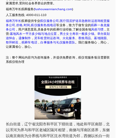
家属需求,受到社会各界群众的赞誉。
福寿万年长殡葬服务(
fushouwannianchang.com
)
人工服务热线:
4000-011-110
福寿万年长
殡葬提供专业
殡仪服务公司
,
医疗院后护送非急救转运咨询租赁服
务公司
,
价格
,
时间
,
殡仪服务热线电话
等业务，致力于做专业的
殡葬一条龙服
务公司
，用户满意度高,具备多年的殡葬行业经验,了解全国各地
风俗习惯
，主
营:
墓地风水一平方多少钱与地点位置
，
男士女士寿衣一般多少钱
、
举办策划
追悼会
，
遗像制作
，
灵车租赁转运咨询
、
火化服务
、
香烛用品
、
墓地陵园
、
祭拜鲜花
，
殡葬车电话
，
白事服务与礼仪服务团队
。我们服务细心，用心，
让家属省心，放心。
注：整个网站内容均为咨询服务，并提供免费咨询，殡仪馆服务项目需要联
系殡仪馆办理
长白街道，辽宁省沈阳市和平区下辖街道，地处和平区南部，北
以浑河为界与和平区老城区隔河相望，南侧与浑南区搭界，东侧
以南京南街为分界线与和平区沈水湾街道为邻，西侧以长白一街