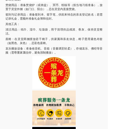
焚烧用品
：准备焚烧炉（或铁盆）、冥币、纸钱等（按当地习俗准备），放
置于灵堂外侧（如门口、阳台），忌在灵堂内直接焚烧。
签到与记录用品
：准备签到本、签字笔，供前来悼念的亲友登记姓名；若需
记录礼金，需额外准备礼金簿和信封。
其他工具
：
清洁用品：纸巾、湿巾、垃圾袋，用于清理供品残渣、香灰，保持灵堂整
洁。
座椅：在灵堂两侧摆放若干椅子，供家属和亲友休息，椅子需用素色布套
（如黑色、灰色），忌彩色座椅。
哀乐播放设备：准备收音机、音箱（音量调至轻柔），存储哀乐、佛经等音
频（需尊重家属信仰，避免强制播放）。