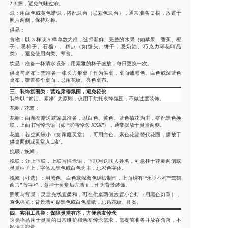
2-3 捆，避免气味过浓。
烛：用白色或黄色蜡烛，搭配烛台（忌彩色烛台），通常准备 2 根，放置于
照片两侧，保持对称。
供品
：
食物：以 3 样或 5 样单数为准，选择新鲜、完整的水果（如苹果、香蕉、橙
子，忌柿子、石榴）、糕点（如馒头、饼干，忌奶油、巧克力等花哨品
类），避免使用肉类、荤食。
饮品：准备一杯清水或茶，用素雅的杯子盛放，每日更换一次。
供桌与桌布
：需准备一张长方形桌子作为供桌，桌面铺黑色、白色或深蓝色
桌布，覆盖整个桌面，忌用花纹、亮色桌布。
三、装饰氛围类：营造肃穆氛围，避免轻佻
装饰以 “简洁、素净” 为原则，仅用于烘托哀悼氛围，不做过度装饰。
花圈 / 花篮
：
花圈：由亲友赠送或家属准备，以白色、黄色、蓝色菊花为主，搭配黑色挽
联，上面书写悼念语（如 “沉痛悼念 XXX”），通常摆放于灵堂两侧。
花篮：若空间较小（如家庭灵堂），可用白色、素色花篮替代花圈，摆放于
供桌两侧或灵堂入口处。
挽联 / 挽幛
：
挽联：分上下联，上联写悼念语，下联写送联人姓名，可悬挂于花圈两侧或
灵堂柱子上，字体以黑色或白色为主，忌彩色字体。
挽幛（可选）：用黑色、白色或深蓝色绸缎制作，上面绣有 “永垂不朽”“驾鹤
西去” 等字样，悬挂于灵堂后方墙面，作为背景装饰。
照明与背景
：灵堂光线宜柔和，可在供桌两侧放置小台灯（用黑色灯罩），
避免强光；背景墙可贴黑色或白色壁纸，忌贴花纹、图案。
四、实用工具类：保障灵堂有序，方便亲友悼念
这类物品用于灵堂的日常维护和亲友悼念需求，需提前准备并放在角落，不
影响主视觉。