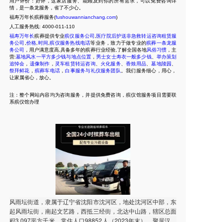
用户评价：好评，这家店服务、能顾及到你的所有需求，可以免费咨询详
情，是一条龙服务，省了不少心。
福寿万年长殡葬服务(
fushouwannianchang.com
)
人工服务热线:
4000-011-110
福寿万年长
殡葬提供专业
殡仪服务公司
,
医疗院后护送非急救转运咨询租赁服
务公司
,
价格
,
时间
,
殡仪服务热线电话
等业务，致力于做专业的
殡葬一条龙服
务公司
，用户满意度高,具备多年的殡葬行业经验,了解全国各地
风俗习惯
，主
营:
墓地风水一平方多少钱与地点位置
，
男士女士寿衣一般多少钱
、
举办策划
追悼会
，
遗像制作
，
灵车租赁转运咨询
、
火化服务
、
香烛用品
、
墓地陵园
、
祭拜鲜花
，
殡葬车电话
，
白事服务与礼仪服务团队
。我们服务细心，用心，
让家属省心，放心。
注：整个网站内容均为咨询服务，并提供免费咨询，殡仪馆服务项目需要联
系殡仪馆办理
风雨坛街道，隶属于辽宁省沈阳市沈河区，地处沈河区中部，东
起风雨坛街，南起文艺路，西抵三经街，北达中山路，辖区总面
积3.097平方千米，常住人口98852人（2023年末），聚居汉、