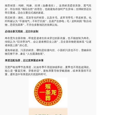
推荐材质：纯棉、纯麻、丝绸（如桑蚕丝）。这类材质柔软亲肤、透气性
好，符合传统 “顺应自然” 的理念，也能避免存放时产生异味；丝绸材质还自
带庄重感，适合注重仪式感的家庭。
禁忌材质：涤纶、尼龙等化纤材质，以及羊毛、皮草等带毛 / 带皮材质。化
纤料被认为 “不接地气，不利于归真”，且易产生静电；毛 / 皮料则因 “取自动
物，恐背负因果”，不符合多数地区的丧葬认知。
必须全新无瑕疵，忌旧衣改制
寿衣需为全新衣物，即使是逝者生前未穿过的新衣服，也不能改制为寿衣。
传统认为 “旧衣带浊气，会让逝者携旧业上路”，且全新衣物更能体现 “让逝
者体面上路” 的心意。
避免有破损、污渍的材质，哪怕是轻微勾丝、小面积污渍也不行，需确保衣
物完整干净，象征 “人生圆满收尾”。
厚度适配场景，忌过度厚重或单薄
无需严格按季节选厚度，比如冬季不用选加绒厚款，夏季也不用选超薄款。
核心是 “覆盖完整、穿着舒适”，避免厚重导致穿戴困难，或单薄显得不庄
重，通常选中等厚度的天然面料即可。