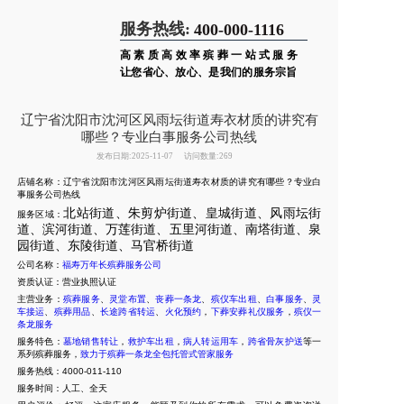
服务热线:
400-000-1116
高素质高效率殡葬一站式服务
让您省心、放心、是我们的服务宗旨
辽宁省沈阳市沈河区风雨坛街道寿衣材质的讲究有
哪些？专业白事服务公司热线
发布日期:2025-11-07
访问数量:269
店铺名称：辽宁省沈阳市沈河区风雨坛街道寿衣材质的讲究有哪些？专业白
事服务公司热线
北站街道、朱剪炉街道、皇城街道、风雨坛街
服务区域：
道、滨河街道、万莲街道、五里河街道、南塔街道、泉
园街道、东陵街道、马官桥街道
公司名称：
福寿万年长殡葬服务公司
资质认证：营业执照认证
主营业务：
殡葬服务
、
灵堂布置
、
丧葬一条龙
、
殡仪车出租
、
白事服务
、
灵
车接运
、
殡葬用品
、
长途跨省转运
、
火化预约
，
下葬安葬礼仪服务
，
殡仪一
条龙服务
服务特色：
墓地销售转让
，
救护车出租
，
病人转运用车
，
跨省骨灰护送
等一
系列殡葬服务，
致力于殡葬一条龙全包托管式管家服务
服务热线：4000-011-110
服务时间：人工、全天