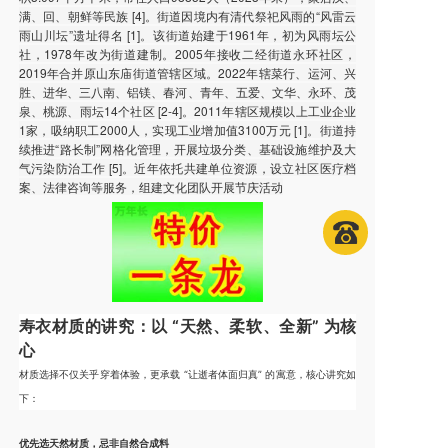
满、回、朝鲜等民族 [4]。街道因境内有清代祭祀风雨的“风雷云
雨山川坛”遗址得名 [1]。该街道始建于1961年，初为风雨坛公
社，1978年改为街道建制。2005年接收二经街道永环社区，
2019年合并原山东庙街道管辖区域。2022年辖菜行、运河、兴
胜、进华、三八南、铝镁、春河、青年、五爱、文华、永环、茂
泉、桃源、雨坛14个社区 [2-4]。2011年辖区规模以上工业企业
1家，吸纳职工2000人，实现工业增加值3100万元 [1]。街道持
续推进“路长制”网格化管理，开展垃圾分类、基础设施维护及大
气污染防治工作 [5]。近年依托共建单位资源，设立社区医疗档
案、法律咨询等服务，组建文化团队开展节庆活动
寿衣材质的讲究：以 “天然、柔软、全新” 为核
心
材质选择不仅关乎穿着体验，更承载 “让逝者体面归真” 的寓意，核心讲究如
下：
优先选天然材质，忌非自然合成料