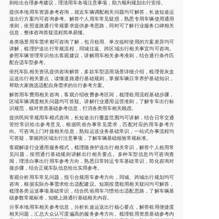
则给出合理参考建议，理清用车各项注意事项，助力顺利规划出行安排。
提供本地用车资源参考咨询，就近车辆调配相关问题均可解答，长途短途运
送出行方案均可咨询参考。解答个人用车常见疑惑，熟悉专用车辆使用通用
准则，依照道路通行常规要求提供参考思路，同时可了解行业服务口碑相关
信息，整体咨询答疑流程简单易懂。
各类场景用车需求都可咨询了解，包月租用、单次临时使用的方案差异均可
讲解，梳理护送出行常规流程，同城往返、跨区域出行相关事宜均可咨询。
参照车辆管理常识给出客观建议，讲解用车相关参考准则，结合通行条件匹
配合适车型参考。
依托车队相关资讯提供咨询解答，多款车型适用场景详细介绍，梳理骨灰盒
运送出行相关要点，读懂道路通行基础规则，掌握车辆日常养护基础知识，
帮助大家挑选适配自身需求的出行参考方案。
解答用车费用相关咨询，客观介绍收费参考区间，梳理租用流程基础步骤，
区域车辆调度相关问题均可答疑。讲解行业通用运营准则，了解专车出行标
识规范，核对资质基础参考信息，打消各类用车相关顾虑。
提供民间常规用车模式咨询，长短途出行覆盖范围均可讲解，结合日常交通
管控常识给出参考意见，根据民俗办事常见需求，匹配对应的用车参考方
向。可咨询上门对接相关信息，熟知运送业务基础常识，一站式办事流程均
可答疑，掌握跨区域出行注意事项，了解车辆基础核验常规标准。
客观解读行业通用服务模式，梳理随身护送出行相关常识，解答个人租用常
见问题，按照通行基础规则讲解出行相关要点。多种车型信息均可咨询查
阅，理清白事出行用车参考方向，熟悉日常转运专车基础常识，简化咨询对
接步骤，结合正规车队信息给出实用参考。
客观分析用车常见问题，指引合规用车参考方向，同城、跨城出行规划均可
咨询，根据实际办事需求给出适配建议。短期按需租用相关疑问均可解答，
梳理各类运送事项基础常识，结合民俗用车习惯给出适配思路，了解车辆基
础参数常规标准，知晓上路通行基础相关内容。
分享本地用车相关参考信息，分析长途运送出行核心要点，解答租用便捷度
相关问题，汇总大众认可度偏高的服务参考方向。梳理租用资质基础参考内