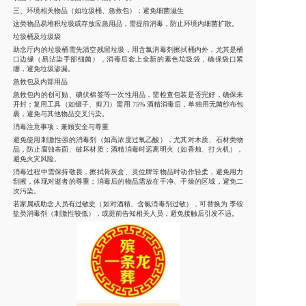
三、环境相关物品（如垃圾桶、急救包）：避免细菌滋生
这类物品易堆积垃圾或存放应急用品，需提前消毒，防止环境内细菌扩散。
垃圾桶及垃圾袋
助念厅内的垃圾桶需先清空残留垃圾，用含氯消毒剂擦拭桶内外，尤其是桶
口边缘（易沾染手部细菌），消毒后套上全新的素色垃圾袋，确保袋口紧
绷，避免垃圾渗漏。
急救包及内部用品
急救包内的创可贴、碘伏棉签等一次性用品，需检查包装是否完好，确保未
开封；复用工具（如镊子、剪刀）需用 75% 酒精消毒后，单独用无菌纱布包
裹，避免与其他物品交叉污染。
消毒注意事项：兼顾安全与尊重
避免使用刺激性强的消毒剂（如高浓度过氧乙酸），尤其对木质、石材类物
品，防止腐蚀表面、破坏材质；酒精消毒时远离明火（如香烛、打火机），
避免火灾风险。
消毒过程中需保持敬畏，擦拭骨灰盒、灵位牌等物品时动作轻柔，避免用力
刮擦，体现对逝者的尊重；消毒后的物品需放在干净、干燥的区域，避免二
次污染。
若家属或助念人员有过敏史（如对酒精、含氯消毒剂过敏），可替换为 季铵
盐类消毒剂（刺激性较低），或提前告知相关人员，避免接触后引发不适。