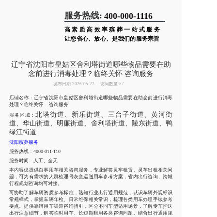
服务热线:
400-000-1116
高素质高效率殡葬一站式服务
让您省心、放心、是我们的服务宗旨
辽宁省沈阳市皇姑区舍利塔街道哪些物品需要在助
念前进行消毒处理？临终关怀 咨询服务
发布日期:2026-05-27
访问数量:57
店铺名称：辽宁省沈阳市皇姑区舍利塔街道哪些物品需要在助念前进行消毒
处理？临终关怀 咨询服务
北塔街道、新乐街道、三台子街道、黄河街
服务区域：
道、华山街道、明廉街道、舍利塔街道、陵东街道、鸭
绿江街道
沈阳殡葬服务
服务热线：4000-011-110
服务时间：人工、全天
本内容仅提供白事用车相关咨询服务，专业解答灵车租赁、灵车出租相关问
题，可为有需求的人群梳理骨灰盒运送用车参考方案，省内出行咨询、跨城
行程规划咨询均可对接。
可协助了解车辆资质参考标准，熟知行业出行通用规范，认识车辆外观标识
常规样式，掌握车辆年检、日常维保相关常识，梳理各类用车办理手续参考
要点。提供靠谱用车渠道咨询指引，区分不同车型适用场景，了解专车护送
出行注意细节，解答临时用车、长短期租用各类咨询问题。结合出行通用规