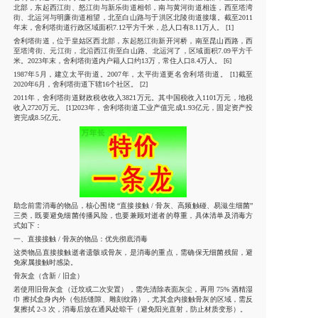
北部，东起西江街、怒江街与新乐街道相邻，南与黄河街道相连，西至塔湾
街、北运河与明廉街道相望，北至白山路与于洪区北陵街道接壤。截至2011
年末，舍利塔街道行政区域面积7.12平方千米，总人口有8.11万人。 [1]
舍利塔街道，位于皇姑区西北部，东起怒江街新开河桥，南至昆山西路，西
至塔湾街、元江街，北沿西江街至白山路、北运河了，区域面积7.09平方千
米。2023年末，舍利塔街道内户籍人口约13万，常住人口8.4万人。 [6]
1987年5月，建立太平街道。2007年，太平街道更名舍利塔街道。 [1]截至
2020年6月，舍利塔街道下辖16个社区。 [2]
2011年，舍利塔街道财政税收收入3821万元。其中国税收入1101万元，地税
收入2720万元。 [1]2023年，舍利塔街道工业产值完成1.93亿元，固定资产投
资完成8.5亿元。
助念前需消毒的物品，核心围绕 “直接接触 / 骨灰、高频触碰、易滋生细菌”
三类，既要避免细菌传播风险，也要兼顾对逝者的尊重，具体清单及消毒方
式如下：
一、直接接触 / 骨灰的物品：优先彻底消毒
这类物品直接接触逝者遗骸或骨灰，是消毒的重点，需确保无细菌残留，避
免家属接触时感染。
骨灰盒（含新 / 旧盒）
若使用旧骨灰盒（迁坟或二次安置），需先清除表面灰尘，再用 75% 酒精湿
巾 擦拭盒身内外（包括缝隙、雕刻纹路），尤其盒内接触骨灰的区域，需反
复擦拭 2-3 次，消毒后放在通风处晾干（避免阳光直射，防止材质变形）。