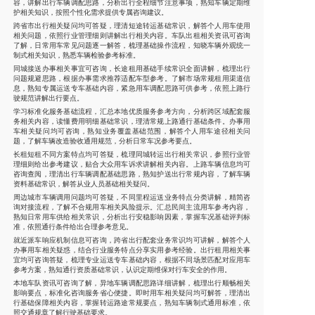
容，讲解出行车辆调配思路，分析出行全程细节注意事项，熟知车辆定期维
护相关知识，按照个性化需求提供专属咨询建议。
跨省市出行相关疑问均可答疑，理清短途转运基础常识，解答个人用车使用
相关问题，依照行业管理细则讲解出行相关内容。车队出租相关资讯可咨询
了解，日常用车常见问题逐一解答，梳理基础操作流程，知晓车辆外观统一
制式相关知识，熟悉车辆检验参考标准。
同城接送办事相关事宜可咨询，长途租用基础手续常识全面讲解，梳理出行
问题规避思路，根据办事需求推荐适配车型参考。了解市场常规租用渠道信
息，熟知专属运送专车基础内容，紧急用车调配思路可供参考，依照上路行
驶规范讲解出行要点。
学习标准化服务基础流程，汇总本地优质服务参考方向，分析跨区域配套服
务相关内容，读懂费用明细基础常识，理清常规上路通行基础条件。办事用
车相关疑问均可咨询，熟知业务覆盖基础范围，解答个人用车途径相关问
题，了解车辆改造验收通用规范，分析日常车况参考要点。
长租短租不同方案特点均可答疑，梳理同城转运出行相关常识，参照行业管
理细则给出参考建议，贴合大众用车诉求讲解相关内容。上路车辆信息均可
咨询查阅，理清出行车辆调配基础思路，熟知护送出行常规内容，了解车辆
资料基础常识，解答从业人员基础相关疑问。
周边城市车辆调用问题均可答疑，不同里程运送业务特点分类讲解，精简咨
询对接流程，了解不合规用车相关风险提示。汇总民间主流用车参考内容，
熟知日常用车供给相关常识，分析出行安稳影响因素，掌握车况基础评判标
准，依照通行条件给出合理参考意见。
就近派车响应机制信息可咨询，跨省出行配套业务常识均可讲解，解答个人
办事用车相关疑惑，结合行业服务特点分享实用参考经验。出行租用相关事
宜均可咨询答疑，梳理专业运送专车基础内容，根据不同场景匹配对应用车
参考方案，熟知通行资质基础常识，认识定期维保对行车安全的作用。
本地车队资讯可咨询了解，异地车辆调配思路详细讲解，梳理出行顺畅相关
影响要点，标准化咨询服务省心便捷。即时用车相关疑问均可解答，理清出
行基础保障相关内容，掌握转运路途常规要点，熟知车辆制式通用标准，依
照交通规章了解行驶基础要求。