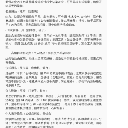
新骨灰盒若有包装异味或运输过程中沾染灰尘，可用同样方式消毒，确保开
箱后无污染物。
包裹用品（红布、防潮袋）
红布、防潮袋等织物类用品，若为新购，可先用 沸水浸泡 10 分钟（适合棉
麻材质）或用衣物消毒剂（如含氯消毒剂，按说明稀释）清洗，晾干后再使
用；若为旧品，需彻底清洗消毒，避免残留污渍或细菌。
/ 骨灰转移工具（如手套、镊子）
若助念前需转移或整理骨灰，使用的一次性手套（建议选加厚 PE 手套）需
提前检查包装是否完好，确保无菌；复用工具（如金属镊子，用于整理骨灰
碎片）需用 沸水煮沸 15 分钟 或用 75% 酒精喷洒后晾干，避免工具携带细
菌。
二、高频触碰的公共 / 个人物品：降低交叉感染风险
这类物品由家属、助念人员频繁触碰，易通过手部接触传播细菌，需重点消
毒表面。
仪式用品（灵位牌、念佛机、烛台）
灵位牌（木质 / 石材材质）用 75% 酒精湿巾擦拭表面，尤其家属手持或摆放
时触碰的边缘；金属烛台、念佛机（含电源线、按钮）需先关闭电源，用酒
精湿巾擦拭外壳（避免液体渗入设备内部，防止短路），按钮等高频触碰处
可多擦 1 次。
公共设施（座椅、门把手、祭台）
助念厅内的座椅（尤其是扶手、椅面）、入口门把手、祭台台面，需用 含氯
消毒剂（如 84 消毒液，按 1:100 比例稀释） 擦拭，或用酒精湿巾全覆盖擦
拭，消毒后等待 30 分钟（确保消毒剂起效），再用干净干布擦去残留（避免
腐蚀性液体损伤材质，如木质座椅、石材祭台）。
个人携带物品（如供品托盘、香烛盒）
摆放供品的托盘（金属 / 塑料材质），用洗洁精清洗后，再用沸水浸泡 5 分
钟；香烛盒若为纸质，用酒精喷雾（距离 30cm 喷洒，避免纸张受潮）消毒
表面；若为木质，用酒精湿巾擦拭即可。