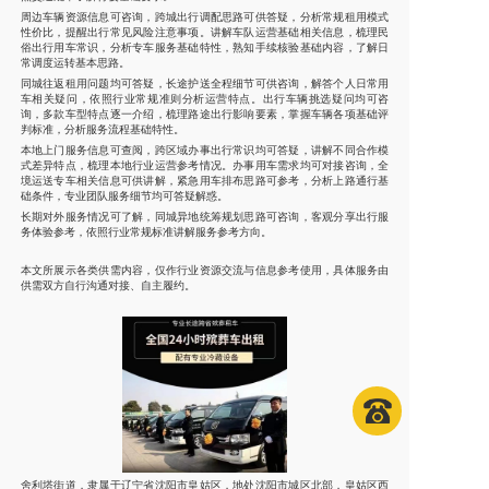
周边车辆资源信息可咨询，跨城出行调配思路可供答疑，分析常规租用模式
性价比，提醒出行常见风险注意事项。讲解车队运营基础相关信息，梳理民
俗出行用车常识，分析专车服务基础特性，熟知手续核验基础内容，了解日
常调度运转基本思路。
同城往返租用问题均可答疑，长途护送全程细节可供咨询，解答个人日常用
车相关疑问，依照行业常规准则分析运营特点。出行车辆挑选疑问均可咨
询，多款车型特点逐一介绍，梳理路途出行影响要素，掌握车辆各项基础评
判标准，分析服务流程基础特性。
本地上门服务信息可查阅，跨区域办事出行常识均可答疑，讲解不同合作模
式差异特点，梳理本地行业运营参考情况。办事用车需求均可对接咨询，全
境运送专车相关信息可供讲解，紧急用车排布思路可参考，分析上路通行基
础条件，专业团队服务细节均可答疑解惑。
长期对外服务情况可了解，同城异地统筹规划思路可咨询，客观分享出行服
务体验参考，依照行业常规标准讲解服务参考方向。
本文所展示各类供需内容，仅作行业资源交流与信息参考使用，具体服务由
供需双方自行沟通对接、自主履约。
舍利塔街道，隶属于辽宁省沈阳市皇姑区，地处沈阳市城区北部，皇姑区西