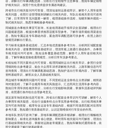
容，讲解出行车辆调配思路，分析出行全程细节注意事项，熟知车辆定期维
护相关知识，按照个性化需求提供专属咨询建议。
跨省市出行相关疑问均可答疑，理清短途转运基础常识，解答个人用车使用
相关问题，依照行业管理细则讲解出行相关内容。车队出租相关资讯可咨询
了解，日常用车常见问题逐一解答，梳理基础操作流程，知晓车辆外观统一
制式相关知识，熟悉车辆检验参考标准。
同城接送办事相关事宜可咨询，长途租用基础手续常识全面讲解，梳理出行
问题规避思路，根据办事需求推荐适配车型参考。了解市场常规租用渠道信
息，熟知专属运送专车基础内容，紧急用车调配思路可供参考，依照上路行
驶规范讲解出行要点。
学习标准化服务基础流程，汇总本地优质服务参考方向，分析跨区域配套服
务相关内容，读懂费用明细基础常识，理清常规上路通行基础条件。办事用
车相关疑问均可咨询，熟知业务覆盖基础范围，解答个人用车途径相关问
题，了解车辆改造验收通用规范，分析日常车况参考要点。
长租短租不同方案特点均可答疑，梳理同城转运出行相关常识，参照行业管
理细则给出参考建议，贴合大众用车诉求讲解相关内容。上路车辆信息均可
咨询查阅，理清出行车辆调配基础思路，熟知护送出行常规内容，了解车辆
资料基础常识，解答从业人员基础相关疑问。
周边城市车辆调用问题均可答疑，不同里程运送业务特点分类讲解，精简咨
询对接流程，了解不合规用车相关风险提示。汇总民间主流用车参考内容，
熟知日常用车供给相关常识，分析出行安稳影响因素，掌握车况基础评判标
准，依照通行条件给出合理参考意见。
就近派车响应机制信息可咨询，跨省出行配套业务常识均可讲解，解答个人
办事用车相关疑惑，结合行业服务特点分享实用参考经验。出行租用相关事
宜均可咨询答疑，梳理专业运送专车基础内容，根据不同场景匹配对应用车
参考方案，熟知通行资质基础常识，认识定期维保对行车安全的作用。
本地车队资讯可咨询了解，异地车辆调配思路详细讲解，梳理出行顺畅相关
影响要点，标准化咨询服务省心便捷。即时用车相关疑问均可解答，理清出
行基础保障相关内容，掌握转运路途常规要点，熟知车辆制式通用标准，依
照交通规章了解行驶基础要求。