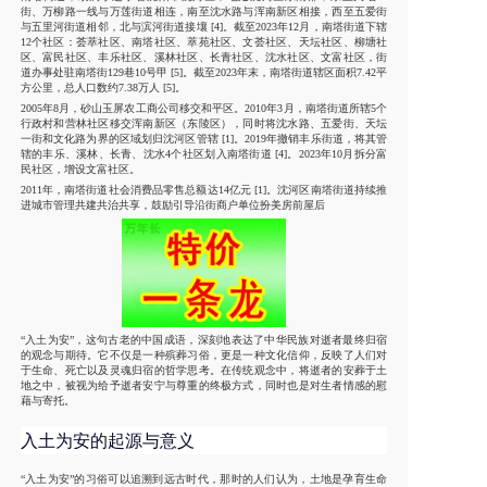
街、万柳路一线与万莲街道相连，南至沈水路与浑南新区相接，西至五爱街
与五里河街道相邻，北与滨河街道接壤 [4]。截至2023年12月，南塔街道下辖
12个社区：荟萃社区、南塔社区、萃苑社区、文荟社区、天坛社区、柳塘社
区、富民社区、丰乐社区、溪林社区、长青社区、沈水社区、文富社区，街
道办事处驻南塔街129巷10号甲 [5]。截至2023年末，南塔街道辖区面积7.42平
方公里，总人口数约7.38万人 [5]。
2005年8月，砂山玉屏农工商公司移交和平区。2010年3月，南塔街道所辖5个
行政村和营林社区移交浑南新区（东陵区），同时将沈水路、五爱街、天坛
一街和文化路为界的区域划归沈河区管辖 [1]。2019年撤销丰乐街道，将其管
辖的丰乐、溪林、长青、沈水4个社区划入南塔街道 [4]。2023年10月拆分富
民社区，增设文富社区。
2011年，南塔街道社会消费品零售总额达14亿元 [1]。沈河区南塔街道持续推
进城市管理共建共治共享，鼓励引导沿街商户单位扮美房前屋后
“入土为安”，这句古老的中国成语，深刻地表达了中华民族对逝者最终归宿
的观念与期待。它不仅是一种殡葬习俗，更是一种文化信仰，反映了人们对
于生命、死亡以及灵魂归宿的哲学思考。在传统观念中，将逝者的安葬于土
地之中，被视为给予逝者安宁与尊重的终极方式，同时也是对生者情感的慰
藉与寄托。
入土为安的起源与意义
“入土为安”的习俗可以追溯到远古时代，那时的人们认为，土地是孕育生命