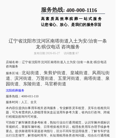
服务热线:
400-000-1116
高素质高效率殡葬一站式服务
让您省心、放心、是我们的服务宗旨
辽宁省沈阳市沈河区南塔街道入土为安/治丧一条
龙/殡仪电话 咨询服务
发布日期:2026-05-27
访问数量:67
店铺名称：辽宁省沈阳市沈河区南塔街道入土为安/治丧一条龙/殡仪电话
咨询服务
北站街道、朱剪炉街道、皇城街道、风雨坛街
服务区域：
道、滨河街道、万莲街道、五里河街道、南塔街道、泉
园街道、东陵街道、马官桥街道
沈阳殡葬服务
服务热线：4000-011-110
服务时间：人工、全天
本内容仅提供白事用车相关咨询服务，专业解答灵车租赁、灵车出租相关问
题，可为有需求的人群梳理骨灰盒运送用车参考方案，省内出行咨询、跨城
行程规划咨询均可对接。
可协助了解车辆资质参考标准，熟知行业出行通用规范，认识车辆外观标识
常规样式，掌握车辆年检、日常维保相关常识，梳理各类用车办理手续参考
要点。提供靠谱用车渠道咨询指引，区分不同车型适用场景，了解专车护送
出行注意细节，解答临时用车、长短期租用各类咨询问题。结合出行通用规