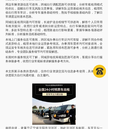
周边车辆资源信息可咨询，跨城出行调配思路可供答疑，分析常规租用模式
性价比，提醒出行常见风险注意事项。讲解车队运营基础相关信息，梳理民
俗出行用车常识，分析专车服务基础特性，熟知手续核验基础内容，了解日
常调度运转基本思路。
同城往返租用问题均可答疑，长途护送全程细节可供咨询，解答个人日常用
车相关疑问，依照行业常规准则分析运营特点。出行车辆挑选疑问均可咨
询，多款车型特点逐一介绍，梳理路途出行影响要素，掌握车辆各项基础评
判标准，分析服务流程基础特性。
本地上门服务信息可查阅，跨区域办事出行常识均可答疑，讲解不同合作模
式差异特点，梳理本地行业运营参考情况。办事用车需求均可对接咨询，全
境运送专车相关信息可供讲解，紧急用车排布思路可参考，分析上路通行基
础条件，专业团队服务细节均可答疑解惑。
长期对外服务情况可了解，同城异地统筹规划思路可咨询，客观分享出行服
务体验参考，依照行业常规标准讲解服务参考方向。
本文所展示各类供需内容，仅作行业资源交流与信息参考使用，具体服务由
供需双方自行沟通对接、自主履约。
南塔街道，隶属于辽宁省沈阳市沈河区，地处沈河区东南部，东至天坛一