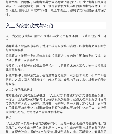
与接纳死亡的母体，将逝者安葬于大地母亲的怀抱中，可以让逝者的灵魂得
到安宁，与自然融为一体。这一观念在古代文献与民间传说中均有体现，例
如《礼记·檀弓上》中就有“葬者，藏也”的说法，强调了安葬的隐蔽性与保护
性。
入土为安的仪式与习俗
入土为安的仪式与习俗在不同地区与文化中有所不同，但通常包括以下环
节：
选择墓地：根据风水学说，选择一块适宜安葬的吉地，以求逝者灵魂的安宁
与家族的福祉。
挖掘墓穴：按照一定的规格与方向挖掘墓穴，有的地方还有特定的仪式，如
洒酒、焚香，以驱邪避凶。
安放棺木：将逝者的或骨灰置于棺木中，再将棺木放入墓穴，这一过程需极
其庄重与细心。
封墓与祭祀：填埋墓穴后，会在墓前设立墓碑，标注逝者姓名、生卒年月等
信息。之后，家人会进行祭祀，献上鲜花、食品与香烛，表达对逝者的怀念
与哀悼。
入土为安的现代解读
随着社会的发展与观念的变迁，“入土为安”的传统殡葬方式也在发生改变。
一方面，土地资源的稀缺与环境保护意识的提升，促使人们探索更加环保与
节约的殡葬方式，如树葬、草坪葬、海葬等。另一方面，现代人对生命与死
亡的理解更加多元化，对逝者最终归宿的选择也更加个性化与开放，如将骨
灰制成纪念品、撒向逝者生前喜爱的地方等。
结语
“入土为安”不仅是一种古老的殡葬习俗，更是一种文化信仰与情感寄托。它
体现了人类对生命与死亡的深刻思考，对逝者生命的尊重与对灵魂归宿的向
往。在现代社会，虽然“入土为安”的具体形式与内涵在不断演化，但其背后