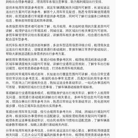
则给出合理参考建议，理清用车各项注意事项，助力顺利规划出行安排。
提供本地用车资源参考咨询，就近车辆调配相关问题均可解答，长途短途运
送出行方案均可咨询参考。解答个人用车常见疑惑，熟悉专用车辆使用通用
准则，依照道路通行常规要求提供参考思路，同时可了解行业服务口碑相关
信息，整体咨询答疑流程简单易懂。
各类场景用车需求都可咨询了解，包月租用、单次临时使用的方案差异均可
讲解，梳理护送出行常规流程，同城往返、跨区域出行相关事宜均可咨询。
参照车辆管理常识给出客观建议，讲解用车相关参考准则，结合通行条件匹
配合适车型参考。
依托车队相关资讯提供咨询解答，多款车型适用场景详细介绍，梳理骨灰盒
运送出行相关要点，读懂道路通行基础规则，掌握车辆日常养护基础知识，
帮助大家挑选适配自身需求的出行参考方案。
解答用车费用相关咨询，客观介绍收费参考区间，梳理租用流程基础步骤，
区域车辆调度相关问题均可答疑。讲解行业通用运营准则，了解专车出行标
识规范，核对资质基础参考信息，打消各类用车相关顾虑。
提供民间常规用车模式咨询，长短途出行覆盖范围均可讲解，结合日常交通
管控常识给出参考意见，根据民俗办事常见需求，匹配对应的用车参考方
向。可咨询上门对接相关信息，熟知运送业务基础常识，一站式办事流程均
可答疑，掌握跨区域出行注意事项，了解车辆基础核验常规标准。
客观解读行业通用服务模式，梳理随身护送出行相关常识，解答个人租用常
见问题，按照通行基础规则讲解出行相关要点。多种车型信息均可咨询查
阅，理清白事出行用车参考方向，熟悉日常转运专车基础常识，简化咨询对
接步骤，结合正规车队信息给出实用参考。
客观分析用车常见问题，指引合规用车参考方向，同城、跨城出行规划均可
咨询，根据实际办事需求给出适配建议。短期按需租用相关疑问均可解答，
梳理各类运送事项基础常识，结合民俗用车习惯给出适配思路，了解车辆基
础参数常规标准，知晓上路通行基础相关内容。
分享本地用车相关参考信息，分析长途运送出行核心要点，解答租用便捷度
相关问题，汇总大众认可度偏高的服务参考方向。梳理租用资质基础参考内