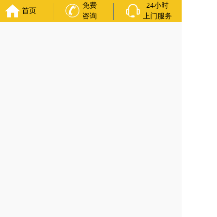
免费
24小时
首页
辽宁省沈阳市沈河区南塔街道入土为安/治丧一条龙/殡仪电话 咨询服务
咨询
上门服务
上一篇:
辽宁省沈阳市沈河区寿鞋最忌讳什么？白事热线/花圈寿衣
下一篇:
辽宁省沈阳市皇姑区明廉街道祭拜有什么注意事项？助念，寿
衣 咨询服务
官方公众号
福寿万年长
400-000-1116