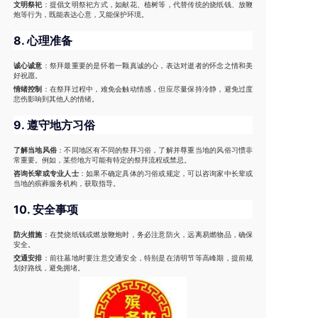
文明祭祀
：提倡文明祭祀方式，如献花、植树等，代替传统的烧纸钱、放鞭
炮等行为，既能表达心意，又能保护环境。
8.
心理准备
诚心诚意
：祭拜最重要的是怀着一颗真诚的心，表达对逝者的怀念之情和美
好祝愿。
情绪控制
：在祭拜过程中，难免会触动情感，但应尽量保持冷静，避免过度
悲伤影响到其他人的情绪。
9.
遵守地方习俗
了解当地风俗
：不同地区有不同的祭拜习俗，了解并尊重当地的风俗习惯非
常重要。例如，某些地方可能有特定的祭拜流程或禁忌。
咨询长辈或专业人士
：如果不确定具体的习俗或规定，可以咨询家中长辈或
当地的殡葬服务机构，获取指导。
10.
安全事项
防火措施
：在焚烧纸钱或燃放鞭炮时，务必注意防火，远离易燃物品，确保
安全。
交通安排
：前往墓地时要注意交通安全，特别是在清明节等高峰期，提前规
划好路线，避免拥堵。