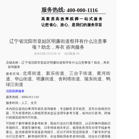
服务热线:
400-000-1116
高素质高效率殡葬一站式服务
让您省心、放心、是我们的服务宗旨
辽宁省沈阳市皇姑区明廉街道祭拜有什么注意事
项？助念，寿衣 咨询服务
发布日期:2026-06-16
访问数量:38
店铺名称：辽宁省沈阳市皇姑区明廉街道祭拜有什么注意事项？助念，寿衣
咨询服务
北塔街道、新乐街道、三台子街道、黄河街
服务区域：
道、华山街道、明廉街道、舍利塔街道、陵东街道、鸭
绿江街道
沈阳殡葬服务
服务热线：4000-011-110
服务时间：人工、全天
本内容仅提供白事用车相关咨询服务，专业解答灵车租赁、灵车出租相关问
题，可为有需求的人群梳理骨灰盒运送用车参考方案，省内出行咨询、跨城
行程规划咨询均可对接。
可协助了解车辆资质参考标准，熟知行业出行通用规范，认识车辆外观标识
常规样式，掌握车辆年检、日常维保相关常识，梳理各类用车办理手续参考
要点。提供靠谱用车渠道咨询指引，区分不同车型适用场景，了解专车护送
出行注意细节，解答临时用车、长短期租用各类咨询问题。结合出行通用规