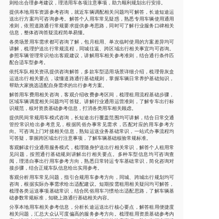
则给出合理参考建议，理清用车各项注意事项，助力顺利规划出行安排。
提供本地用车资源参考咨询，就近车辆调配相关问题均可解答，长途短途运
送出行方案均可咨询参考。解答个人用车常见疑惑，熟悉专用车辆使用通用
准则，依照道路通行常规要求提供参考思路，同时可了解行业服务口碑相关
信息，整体咨询答疑流程简单易懂。
各类场景用车需求都可咨询了解，包月租用、单次临时使用的方案差异均可
讲解，梳理护送出行常规流程，同城往返、跨区域出行相关事宜均可咨询。
参照车辆管理常识给出客观建议，讲解用车相关参考准则，结合通行条件匹
配合适车型参考。
依托车队相关资讯提供咨询解答，多款车型适用场景详细介绍，梳理骨灰盒
运送出行相关要点，读懂道路通行基础规则，掌握车辆日常养护基础知识，
帮助大家挑选适配自身需求的出行参考方案。
解答用车费用相关咨询，客观介绍收费参考区间，梳理租用流程基础步骤，
区域车辆调度相关问题均可答疑。讲解行业通用运营准则，了解专车出行标
识规范，核对资质基础参考信息，打消各类用车相关顾虑。
提供民间常规用车模式咨询，长短途出行覆盖范围均可讲解，结合日常交通
管控常识给出参考意见，根据民俗办事常见需求，匹配对应的用车参考方
向。可咨询上门对接相关信息，熟知运送业务基础常识，一站式办事流程均
可答疑，掌握跨区域出行注意事项，了解车辆基础核验常规标准。
客观解读行业通用服务模式，梳理随身护送出行相关常识，解答个人租用常
见问题，按照通行基础规则讲解出行相关要点。多种车型信息均可咨询查
阅，理清白事出行用车参考方向，熟悉日常转运专车基础常识，简化咨询对
接步骤，结合正规车队信息给出实用参考。
客观分析用车常见问题，指引合规用车参考方向，同城、跨城出行规划均可
咨询，根据实际办事需求给出适配建议。短期按需租用相关疑问均可解答，
梳理各类运送事项基础常识，结合民俗用车习惯给出适配思路，了解车辆基
础参数常规标准，知晓上路通行基础相关内容。
分享本地用车相关参考信息，分析长途运送出行核心要点，解答租用便捷度
相关问题，汇总大众认可度偏高的服务参考方向。梳理租用资质基础参考内