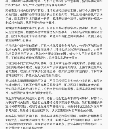
容，讲解出行车辆调配思路，分析出行全程细节注意事项，熟知车辆定期维
护相关知识，按照个性化需求提供专属咨询建议。
跨省市出行相关疑问均可答疑，理清短途转运基础常识，解答个人用车使用
相关问题，依照行业管理细则讲解出行相关内容。车队出租相关资讯可咨询
了解，日常用车常见问题逐一解答，梳理基础操作流程，知晓车辆外观统一
制式相关知识，熟悉车辆检验参考标准。
同城接送办事相关事宜可咨询，长途租用基础手续常识全面讲解，梳理出行
问题规避思路，根据办事需求推荐适配车型参考。了解市场常规租用渠道信
息，熟知专属运送专车基础内容，紧急用车调配思路可供参考，依照上路行
驶规范讲解出行要点。
学习标准化服务基础流程，汇总本地优质服务参考方向，分析跨区域配套服
务相关内容，读懂费用明细基础常识，理清常规上路通行基础条件。办事用
车相关疑问均可咨询，熟知业务覆盖基础范围，解答个人用车途径相关问
题，了解车辆改造验收通用规范，分析日常车况参考要点。
长租短租不同方案特点均可答疑，梳理同城转运出行相关常识，参照行业管
理细则给出参考建议，贴合大众用车诉求讲解相关内容。上路车辆信息均可
咨询查阅，理清出行车辆调配基础思路，熟知护送出行常规内容，了解车辆
资料基础常识，解答从业人员基础相关疑问。
周边城市车辆调用问题均可答疑，不同里程运送业务特点分类讲解，精简咨
询对接流程，了解不合规用车相关风险提示。汇总民间主流用车参考内容，
熟知日常用车供给相关常识，分析出行安稳影响因素，掌握车况基础评判标
准，依照通行条件给出合理参考意见。
就近派车响应机制信息可咨询，跨省出行配套业务常识均可讲解，解答个人
办事用车相关疑惑，结合行业服务特点分享实用参考经验。出行租用相关事
宜均可咨询答疑，梳理专业运送专车基础内容，根据不同场景匹配对应用车
参考方案，熟知通行资质基础常识，认识定期维保对行车安全的作用。
本地车队资讯可咨询了解，异地车辆调配思路详细讲解，梳理出行顺畅相关
影响要点，标准化咨询服务省心便捷。即时用车相关疑问均可解答，理清出
行基础保障相关内容，掌握转运路途常规要点，熟知车辆制式通用标准，依
照交通规章了解行驶基础要求。