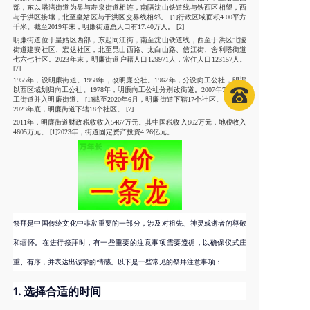
部，东以塔湾街道为界与寿泉街道相连，南隔沈山铁道线与铁西区相望，西
与于洪区接壤，北至皇姑区与于洪区交界线相邻。 [1]行政区域面积4.00平方
千米。截至2019年末，明廉街道总人口有17.40万人。 [2]
明廉街道位于皇姑区西部，东起同江街，南至沈山铁道线，西至于洪区北陵
街道建安社区、宏达社区，北至昆山西路、太白山路、信江街、舍利塔街道
七六七社区。2023年末，明廉街道户籍人口129971人，常住人口123157人。
[7]
1955年，设明廉街道。1958年，改明廉公社。1962年，分设向工公社，明渠
以西区域划归向工公社。1978年，明廉向工公社分别改街道。2007年7月，向
工街道并入明廉街道。 [1]截至2020年6月，明廉街道下辖17个社区。 [3]截至
2023年底，明廉街道下辖18个社区。 [7]
2011年，明廉街道财政税收收入5467万元。其中国税收入862万元，地税收入
4605万元。 [1]2023年，街道固定资产投资4.26亿元。
祭拜是中国传统文化中非常重要的一部分，涉及对祖先、神灵或逝者的尊敬
和缅怀。在进行祭拜时，有一些重要的注意事项需要遵循，以确保仪式庄
重、有序，并表达出诚挚的情感。以下是一些常见的祭拜注意事项：
1.
选择合适的时间