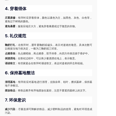
4.
穿着得体
庄重肃穆
：祭拜时应穿着得体，颜色以素色为主，如黑色、灰色、白色等，
避免过于鲜艳的颜色。
避免暴露
：服装应端庄大方，避免穿着暴露或过于随意的衣物。
5.
礼仪规范
鞠躬行礼
：在祭拜时，通常要鞠躬或磕头，表示对逝者的敬意。具体次数可
以根据当地习俗决定，一般为三鞠躬或三叩首。
点燃香烛
：先点燃蜡烛，再点燃香，双手持香，向四方作揖后插于香炉中。
倒酒洒地
：在祭祀过程中，可以将少量酒洒在地上，表示敬意。
诵读祭文
：有些家庭会在祭拜时诵读祭文，表达对逝者的怀念和祝福。
6.
保持墓地整洁
清理墓地
：祭拜前应对墓地进行清理，去除杂草、枯叶，擦拭墓碑，保持墓
地干净整洁。
摆放祭品
：将祭品整齐有序地摆放在墓前，注意不要遮挡墓碑上的文字。
7.
环保意识
减少污染
：尽量选择可降解的祭品，减少塑料制品的使用，避免对环境造成
污染。