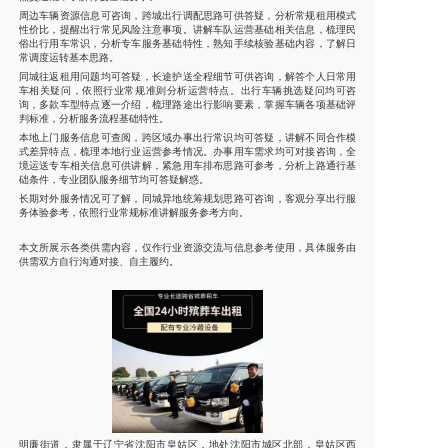
周边车辆资源信息可咨询，跨城出行调配思路可供答疑，分析常规租用模式
性价比，提醒出行常见风险注意事项。讲解车队运营基础相关信息，梳理民
俗出行用车常识，分析专车服务基础特性，熟知手续核验基础内容，了解日
常调度运转基本思路。
同城往返租用问题均可答疑，长途护送全程细节可供咨询，解答个人日常用
车相关疑问，依照行业常规准则分析运营特点。出行车辆挑选疑问均可咨
询，多款车型特点逐一介绍，梳理路途出行影响要素，掌握车辆各项基础评
判标准，分析服务流程基础特性。
本地上门服务信息可查阅，跨区域办事出行常识均可答疑，讲解不同合作模
式差异特点，梳理本地行业运营参考情况。办事用车需求均可对接咨询，全
境运送专车相关信息可供讲解，紧急用车排布思路可参考，分析上路通行基
础条件，专业团队服务细节均可答疑解惑。
长期对外服务情况可了解，同城异地统筹规划思路可咨询，客观分享出行服
务体验参考，依照行业常规标准讲解服务参考方向。
本文所展示各类供需内容，仅作行业资源交流与信息参考使用，具体服务由
供需双方自行沟通对接、自主履约。
明廉街道，隶属于辽宁省沈阳市皇姑区，地处沈阳市城区北部，皇姑区西