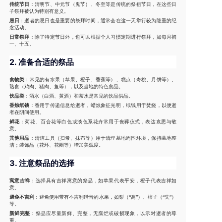
传统节日
：清明节、中元节（鬼节）、冬至等是传统的祭祖节日，在这些日
子祭拜被认为特别有意义。
忌日
：逝者的忌日也是重要的祭拜时间，通常会在这一天举行较为隆重的纪
念活动。
日常祭拜
：除了特定节日外，也可以根据个人习惯定期进行祭拜，如每月初
一、十五。
2.
准备合适的祭品
食物类
：常见的有水果（苹果、橙子、香蕉等）、糕点（寿桃、月饼等）、
熟食（鸡肉、猪肉、鱼等），以及当地的特色食品。
饮品类
：酒水（白酒、黄酒）和茶水是常见的饮品供品。
香烛纸钱
：香用于传递信息给逝者，蜡烛象征光明，纸钱用于焚烧，以便逝
者在阴间使用。
鲜花
：菊花、百合花等白色或淡色系花卉常用于丧葬仪式，表达哀思与敬
意。
其他用品
：清洁工具（扫帚、抹布等）用于清理墓地周围环境，保持墓地整
洁；装饰品（花环、花圈等）增加美观度。
3.
注意祭品的选择
寓意吉祥
：选择具有吉祥寓意的祭品，如苹果代表平安，橙子代表吉祥如
意。
避免不吉利
：避免使用带有不吉利谐音的水果，如梨（“离”）、柿子（“失”）
等。
新鲜完整
：祭品应尽量新鲜、完整，无腐烂或破损现象，以示对逝者的尊
重。