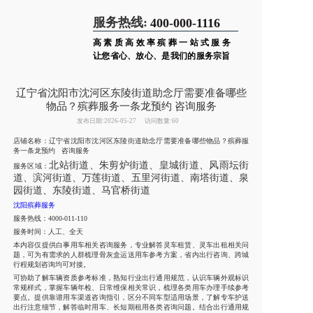
服务热线:
400-000-1116
高素质高效率殡葬一站式服务
让您省心、放心、是我们的服务宗旨
辽宁省沈阳市沈河区东陵街道助念厅需要准备哪些
物品？殡葬服务一条龙预约 咨询服务
发布日期:2026-05-27
访问数量:60
店铺名称：辽宁省沈阳市沈河区东陵街道助念厅需要准备哪些物品？殡葬服
务一条龙预约 咨询服务
北站街道、朱剪炉街道、皇城街道、风雨坛街
服务区域：
道、滨河街道、万莲街道、五里河街道、南塔街道、泉
园街道、东陵街道、马官桥街道
沈阳殡葬服务
服务热线：4000-011-110
服务时间：人工、全天
本内容仅提供白事用车相关咨询服务，专业解答灵车租赁、灵车出租相关问
题，可为有需求的人群梳理骨灰盒运送用车参考方案，省内出行咨询、跨城
行程规划咨询均可对接。
可协助了解车辆资质参考标准，熟知行业出行通用规范，认识车辆外观标识
常规样式，掌握车辆年检、日常维保相关常识，梳理各类用车办理手续参考
要点。提供靠谱用车渠道咨询指引，区分不同车型适用场景，了解专车护送
出行注意细节，解答临时用车、长短期租用各类咨询问题。结合出行通用规