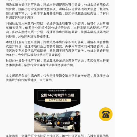
周边车辆资源信息可咨询，跨城出行调配思路可供答疑，分析常规租用模式
性价比，提醒出行常见风险注意事项。讲解车队运营基础相关信息，梳理民
俗出行用车常识，分析专车服务基础特性，熟知手续核验基础内容，了解日
常调度运转基本思路。
同城往返租用问题均可答疑，长途护送全程细节可供咨询，解答个人日常用
车相关疑问，依照行业常规准则分析运营特点。出行车辆挑选疑问均可咨
询，多款车型特点逐一介绍，梳理路途出行影响要素，掌握车辆各项基础评
判标准，分析服务流程基础特性。
本地上门服务信息可查阅，跨区域办事出行常识均可答疑，讲解不同合作模
式差异特点，梳理本地行业运营参考情况。办事用车需求均可对接咨询，全
境运送专车相关信息可供讲解，紧急用车排布思路可参考，分析上路通行基
础条件，专业团队服务细节均可答疑解惑。
长期对外服务情况可了解，同城异地统筹规划思路可咨询，客观分享出行服
务体验参考，依照行业常规标准讲解服务参考方向。
本文所展示各类供需内容，仅作行业资源交流与信息参考使用，具体服务由
供需双方自行沟通对接、自主履约。
东陵街道，隶属于辽宁省沈阳市沈河区，地处沈河区东部，东以大坝路为界