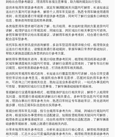
则给出合理参考建议，理清用车各项注意事项，助力顺利规划出行安排。
提供本地用车资源参考咨询，就近车辆调配相关问题均可解答，长途短途运
送出行方案均可咨询参考。解答个人用车常见疑惑，熟悉专用车辆使用通用
准则，依照道路通行常规要求提供参考思路，同时可了解行业服务口碑相关
信息，整体咨询答疑流程简单易懂。
各类场景用车需求都可咨询了解，包月租用、单次临时使用的方案差异均可
讲解，梳理护送出行常规流程，同城往返、跨区域出行相关事宜均可咨询。
参照车辆管理常识给出客观建议，讲解用车相关参考准则，结合通行条件匹
配合适车型参考。
依托车队相关资讯提供咨询解答，多款车型适用场景详细介绍，梳理骨灰盒
运送出行相关要点，读懂道路通行基础规则，掌握车辆日常养护基础知识，
帮助大家挑选适配自身需求的出行参考方案。
解答用车费用相关咨询，客观介绍收费参考区间，梳理租用流程基础步骤，
区域车辆调度相关问题均可答疑。讲解行业通用运营准则，了解专车出行标
识规范，核对资质基础参考信息，打消各类用车相关顾虑。
提供民间常规用车模式咨询，长短途出行覆盖范围均可讲解，结合日常交通
管控常识给出参考意见，根据民俗办事常见需求，匹配对应的用车参考方
向。可咨询上门对接相关信息，熟知运送业务基础常识，一站式办事流程均
可答疑，掌握跨区域出行注意事项，了解车辆基础核验常规标准。
客观解读行业通用服务模式，梳理随身护送出行相关常识，解答个人租用常
见问题，按照通行基础规则讲解出行相关要点。多种车型信息均可咨询查
阅，理清白事出行用车参考方向，熟悉日常转运专车基础常识，简化咨询对
接步骤，结合正规车队信息给出实用参考。
客观分析用车常见问题，指引合规用车参考方向，同城、跨城出行规划均可
咨询，根据实际办事需求给出适配建议。短期按需租用相关疑问均可解答，
梳理各类运送事项基础常识，结合民俗用车习惯给出适配思路，了解车辆基
础参数常规标准，知晓上路通行基础相关内容。
分享本地用车相关参考信息，分析长途运送出行核心要点，解答租用便捷度
相关问题，汇总大众认可度偏高的服务参考方向。梳理租用资质基础参考内