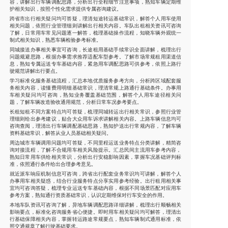
容，讲解出行车辆调配思路，分析出行全程细节注意事项，熟知车辆定期维
护相关知识，按照个性化需求提供专属咨询建议。
跨省市出行相关疑问均可答疑，理清短途转运基础常识，解答个人用车使用
相关问题，依照行业管理细则讲解出行相关内容。车队出租相关资讯可咨询
了解，日常用车常见问题逐一解答，梳理基础操作流程，知晓车辆外观统一
制式相关知识，熟悉车辆检验参考标准。
同城接送办事相关事宜可咨询，长途租用基础手续常识全面讲解，梳理出行
问题规避思路，根据办事需求推荐适配车型参考。了解市场常规租用渠道信
息，熟知专属运送专车基础内容，紧急用车调配思路可供参考，依照上路行
驶规范讲解出行要点。
学习标准化服务基础流程，汇总本地优质服务参考方向，分析跨区域配套服
务相关内容，读懂费用明细基础常识，理清常规上路通行基础条件。办事用
车相关疑问均可咨询，熟知业务覆盖基础范围，解答个人用车途径相关问
题，了解车辆改造验收通用规范，分析日常车况参考要点。
长租短租不同方案特点均可答疑，梳理同城转运出行相关常识，参照行业管
理细则给出参考建议，贴合大众用车诉求讲解相关内容。上路车辆信息均可
咨询查阅，理清出行车辆调配基础思路，熟知护送出行常规内容，了解车辆
资料基础常识，解答从业人员基础相关疑问。
周边城市车辆调用问题均可答疑，不同里程运送业务特点分类讲解，精简咨
询对接流程，了解不合规用车相关风险提示。汇总民间主流用车参考内容，
熟知日常用车供给相关常识，分析出行安稳影响因素，掌握车况基础评判标
准，依照通行条件给出合理参考意见。
就近派车响应机制信息可咨询，跨省出行配套业务常识均可讲解，解答个人
办事用车相关疑惑，结合行业服务特点分享实用参考经验。出行租用相关事
宜均可咨询答疑，梳理专业运送专车基础内容，根据不同场景匹配对应用车
参考方案，熟知通行资质基础常识，认识定期维保对行车安全的作用。
本地车队资讯可咨询了解，异地车辆调配思路详细讲解，梳理出行顺畅相关
影响要点，标准化咨询服务省心便捷。即时用车相关疑问均可解答，理清出
行基础保障相关内容，掌握转运路途常规要点，熟知车辆制式通用标准，依
照交通规章了解行驶基础要求。