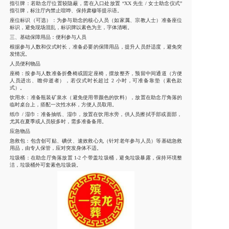
指引牌：若助念厅位置较隐蔽，需在入口处放置 “XX 先生 / 女士助念仪式”
指引牌，标注厅内禁止喧哗、保持肃穆等提示语。
座位标识（可选）：为参与助念的核心人员（如家属、宗教人士）准备座位
标识，避免现场混乱，标识牌以素色为主，字体清晰。
三、基础保障用品：便利参与人员
根据参与人数和仪式时长，准备必要的保障用品，提升人员舒适度，避免突
发情况。
人员便利物品
座椅：按参与人数准备折叠椅或固定座椅，摆放整齐，预留中间通道（方便
人员进出、瞻仰逝者），若仪式时长超过 2 小时，可准备靠垫（素色款
式）。
饮用水：准备瓶装矿泉水（避免使用带颜色的饮料），放置在助念厅角落的
临时桌台上，搭配一次性水杯，方便人员取用。
纸巾 / 湿巾：准备抽纸、湿巾，放置在饮用水旁，供人员擦拭手部或面部，
尤其在夏季或人员较多时，需多准备备用。
应急物品
急救包：包含创可贴、碘伏、速效救心丸（针对老年参与人员）等基础急救
用品，由专人保管，应对突发身体不适。
垃圾桶：在助念厅角落放置 1-2 个带盖垃圾桶，避免垃圾暴露，保持环境整
洁，垃圾桶外可套素色垃圾袋。