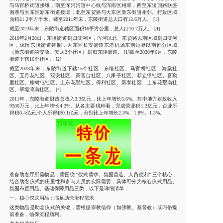
与马官桥街道接壤，南至浑河河道中心线与浑南区相邻，西至东陵西路联盛
南巷与大东区新东街道接壤，北至东贸路与大东区新东街道相邻。行政区域
面积21.2平方千米。截至2011年末，东陵街道总人口有12.6万人。 [1]
截至2023年末，东陵街道辖区面积16平方公里，总人口10.7万人。 [4]
2010年2月28日，东陵街道划归沈河区，浑河以北、东贸路以南区域划归沈河
区，保留东陵街道建制，大东区长安街道东塔机场东南边界以南部分区域
（新东街道的安源、安居2个社区）划归东陵街道。 [1]截至2020年6月，东陵
街道下辖16个社区。 [2]
截至2023年末，东陵街道下辖15个社区：东塔社区、马官桥社区、海棠社
区、五月花社区、双安社区、高官台社区、八家子社区、新立堡社区、喜勤
里社区、榆树屯社区、上东花墅社区、保利社区、新泰社区、上东花墅南社
区、翠堤湾南社区。 [4]
2011年，东陵街道财政总收入3.3亿元，比上年增长5.6%。其中地方财政收入
9500万元，比上年增长4.2%。从各主要税种看，完成营业税1.2亿元，企业所
得税0.4亿元,个人所得税0.1亿元，分别比上年增长2.3%、1.8%、1.3%。
准备助念厅所需物品，需围绕 “仪式需求、氛围营造、人员便利” 三个核心，
结合助念仪式的庄重性和参与人员的实际需要，具体可分为核心仪式用品、
氛围布置用品、基础保障用品三类，以下是详细清单：
一、核心仪式用品：满足助念流程需求
这类物品是助念仪式的关键，需根据宗教信仰（如佛教、基督教）或习俗提
前准备，确保流程顺利。