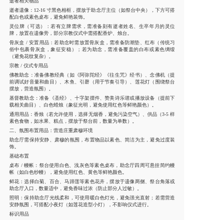
逝者相关物品
逝者遗像：12-16 寸黑色相框，摆放于助念厅主位（如祭台中央），下方可搭
配白色或素色桌布，避免鲜艳装饰。
灵位牌（可选）：若有立牌需求，需准备刻有逝者姓名、生卒年月的灵位
牌，放置在遗像旁，部分宗教仪式中需搭配香炉、烛台。
骨灰盒 / 安置用品：若助念时需放置骨灰盒，需准备防潮垫、红布（传统习
俗中包裹骨灰盒，象征安稳）；若为助念，需准备覆盖的白布或素色绸缎
（避免花纹复杂）。
宗教 / 仪式专用品
佛教助念：准备佛教经典（如《阿弥陀经》《往生咒》经书）、念佛机（提
前调试好音量和曲目）、木鱼、引磬（用于节奏引导）、莲花灯（围绕祭台
摆放，营造氛围）。
基督教助念：准备《圣经》、十字架摆件、赞美诗乐谱或播放设备（提前下
载相关曲目）、白色蜡烛（象征光明，避免使用红色等鲜艳颜色）。
通用用品：香烛（若允许使用，选择无烟香，避免污染空气）、供品（3-5 样
素色食物，如水果、糕点，摆放于祭台前，数量为单数）。
二、氛围布置用品：营造庄重肃穆环境
助念厅需保持安静、肃穆的氛围，布置物品以素色、简洁为主，避免过度装
饰。
基础布置
桌布 / 幔帐：祭台使用白色、浅灰色等素色桌布，助念厅四周可悬挂简约幔
帐（如白色纱幔），避免使用红色、黄色等鲜艳颜色。
鲜花：选择白菊、百合、马蹄莲等素色花卉，摆放于遗像两侧、祭台角落或
助念厅入口，数量适中，避免香味过浓（防止部分人过敏）。
照明：保持助念厅光线柔和，可使用暖白色灯光，避免强光直射；若需营造
安静氛围，可搭配小夜灯（如莲花造型小灯），不影响仪式进行。
标识用品