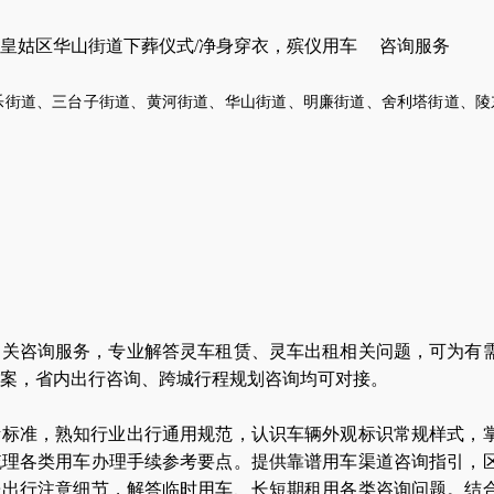
皇姑区华山街道下葬仪式/净身穿衣，殡仪用车 咨询服务
乐街道、三台子街道、黄河街道、华山街道、明廉街道、舍利塔街道、陵
相关咨询服务，专业解答灵车租赁、灵车出租相关问题，可为有
案，省内出行咨询、跨城行程规划咨询均可对接。
考标准，熟知行业出行通用规范，认识车辆外观标识常规样式，
梳理各类用车办理手续参考要点。提供靠谱用车渠道咨询指引，
送出行注意细节，解答临时用车、长短期租用各类咨询问题。结