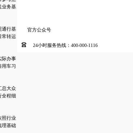
送业务基
照通行基
官方公众号
日常转运
24小时服务热线：400-000-1116
实际办事
俗用车习
汇总大众
行全程细
依照行业
梳理基础