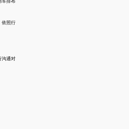
用车排布
，依照行
行沟通对