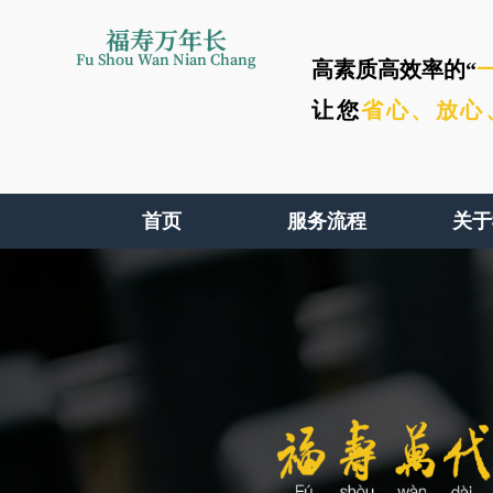
福寿万年长
Fu Shou Wan Nian Chang
高素质高效率的“
让您
省心、
放心
首页
服务流程
关于