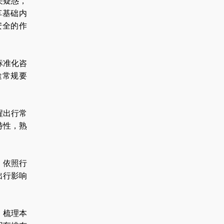
关疑惑，
车基础内
安全的作
标准化咨
途常规要
醒出行常
特性，熟
，依照行
出行影响
，梳理本