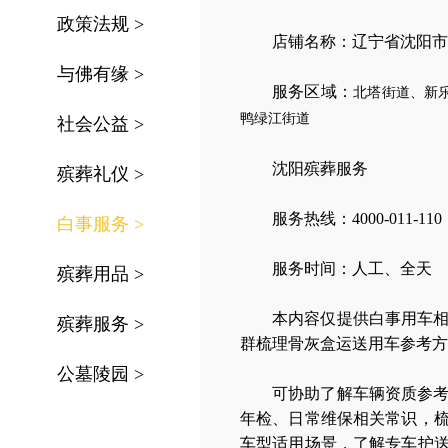
政策法规
>
店铺名称：辽宁省沈阳市
与佛有缘
>
服务区域：
北塔街道、新
鸭绿江街道
社会公益
>
沈阳殡葬服务
殡葬礼仪
>
服务热线：4000-011-110
白事服务
>
服务时间：人工、全天
殡葬用品
>
本内容仅提供白事用车
殡葬服务
>
群梳理骨灰盒运送用车参考方
公墓陵园
>
可协助了解车辆资质参
年检、日常维保相关常识，
车型适用场景，了解专车护