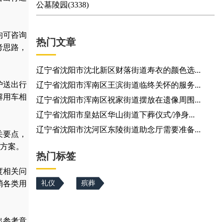
公墓陵园(3338)
均可咨询
热门文章
考思路，
辽宁省沈阳市沈北新区财落街道寿衣的颜色选...
护送出行
辽宁省沈阳市浑南区王滨街道临终关怀的服务...
解用车相
辽宁省沈阳市浑南区祝家街道摆放在遗像周围...
辽宁省沈阳市皇姑区华山街道下葬仪式/净身...
辽宁省沈阳市沈河区东陵街道助念厅需要准备...
关要点，
方案。
热门标签
度相关问
消各类用
礼仪
殡葬
出参考意