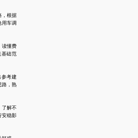
路，根据
急用车调
，读懂费
盖基础范
出参考建
思路，熟
，了解不
行安稳影