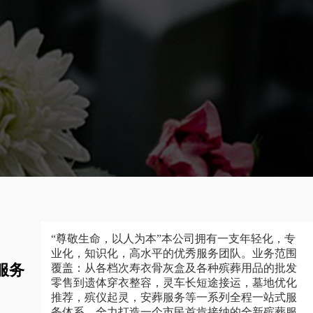
“尊敬生命，以人为本”本公司拥有一支年轻化，专
业化，知识化，高水平的优秀服务团队。业务范围
服务
覆盖：从各档次寿衣骨灰盒及各种殡葬用品的批发
零售到遗体穿衣整容，灵车长短途接运，墓地优化
推荐，殡仪起灵，安葬服务等一系列全程一站式服
务体系，全力打造一个市民首肯接纳的全新殡葬服