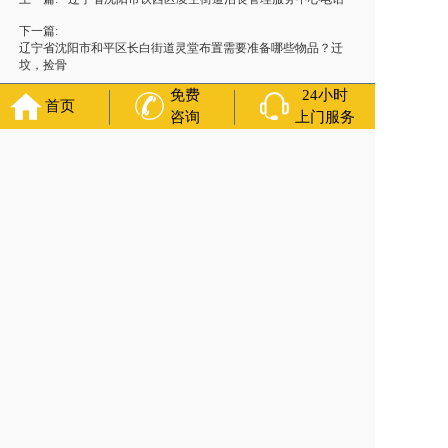
下一篇:
辽宁省沈阳市和平区长白街道灵堂布置需要准备哪些物品？迁
坟，捡骨
免费
24小时
首页
咨询
上门服务
官方公众号
福寿万年长
400-000-1116
各城市均有服务人员上门服务
24小时上门服务