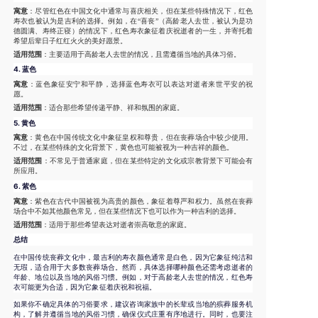
寓意
：尽管红色在中国文化中通常与喜庆相关，但在某些特殊情况下，红色
寿衣也被认为是吉利的选择。例如，在“喜丧”（高龄老人去世，被认为是功
德圆满、寿终正寝）的情况下，红色寿衣象征着庆祝逝者的一生，并寄托着
希望后辈日子红红火火的美好愿景。
适用范围
：主要适用于高龄老人去世的情况，且需遵循当地的具体习俗。
4.
蓝色
寓意
：蓝色象征安宁和平静，选择蓝色寿衣可以表达对逝者来世平安的祝
愿。
适用范围
：适合那些希望传递平静、祥和氛围的家庭。
5.
黄色
寓意
：黄色在中国传统文化中象征皇权和尊贵，但在丧葬场合中较少使用。
不过，在某些特殊的文化背景下，黄色也可能被视为一种吉祥的颜色。
适用范围
：不常见于普通家庭，但在某些特定的文化或宗教背景下可能会有
所应用。
6.
紫色
寓意
：紫色在古代中国被视为高贵的颜色，象征着尊严和权力。虽然在丧葬
场合中不如其他颜色常见，但在某些情况下也可以作为一种吉利的选择。
适用范围
：适用于那些希望表达对逝者崇高敬意的家庭。
总结
在中国传统丧葬文化中，最吉利的寿衣颜色通常是白色，因为它象征纯洁和
无瑕，适合用于大多数丧葬场合。然而，具体选择哪种颜色还需考虑逝者的
年龄、地位以及当地的风俗习惯。例如，对于高龄老人去世的情况，红色寿
衣可能更为合适，因为它象征着庆祝和祝福。
如果你不确定具体的习俗要求，建议咨询家族中的长辈或当地的殡葬服务机
构，了解并遵循当地的风俗习惯，确保仪式庄重有序地进行。同时，也要注