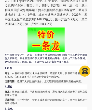
人。 [16-17]和平区内驻有中共辽宁省委、沈阳铁路总公司等重
点机构80余家；有美、日、朝鲜、俄罗斯、韩、法、德、澳大
利亚八国驻沈总领事馆；拥有沈阳站和沈阳SK客运站，区内贯
通地铁1、2、4、9号线，城市交通网络四通八达。2023年，和
平区地区生产总值实现1148.23亿元，第一产业749万元，第二
产业84.8亿元，第三产业1063.4亿元
在中国传统文化中，寿衣（即逝者去世后穿的衣物）的颜色有其特定的象征
意义和讲究。颜色的选择不仅反映了对逝者的尊敬，也表达了对生命轮回、
灵魂安息的美好祝愿。以下是几种常见的寿衣颜色及其寓意：
1.
白色
寓意
：白色在中国传统文化中象征纯洁、清洁和无暇，代表着对逝者的尊重
和祝福。它也是许多地方丧葬场合中最常用的颜色。
适用范围
：适用于大多数丧葬场合，尤其是那些强调庄重和肃穆的家庭。
2.
黑色
寓意
：黑色象征庄重、严肃和深沉的情感，通常用来表达对逝者的深切哀悼
和缅怀之情。
适用范围
：在一些地区，特别是城市或较为现代的家庭中，黑色寿衣也是一
种常见选择。
3.
红色