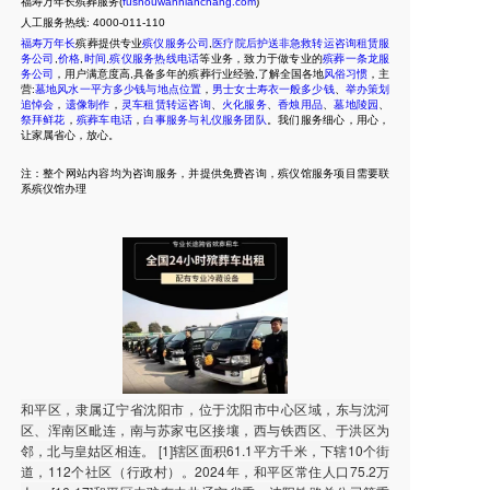
福寿万年长殡葬服务(
fushouwannianchang.com
)
人工服务热线:
4000-011-110
福寿万年长
殡葬提供专业
殡仪服务公司
,
医疗院后护送非急救转运咨询租赁服
务公司
,
价格
,
时间
,
殡仪服务热线电话
等业务，致力于做专业的
殡葬一条龙服
务公司
，用户满意度高,具备多年的殡葬行业经验,了解全国各地
风俗习惯
，主
营:
墓地风水一平方多少钱与地点位置
，
男士女士寿衣一般多少钱
、
举办策划
追悼会
，
遗像制作
，
灵车租赁转运咨询
、
火化服务
、
香烛用品
、
墓地陵园
、
祭拜鲜花
，
殡葬车电话
，
白事服务与礼仪服务团队
。我们服务细心，用心，
让家属省心，放心。
注：整个网站内容均为咨询服务，并提供免费咨询，殡仪馆服务项目需要联
系殡仪馆办理
和平区，隶属辽宁省沈阳市，位于沈阳市中心区域，东与沈河
区、浑南区毗连，南与苏家屯区接壤，西与铁西区、于洪区为
邻，北与皇姑区相连。 [1]辖区面积61.1平方千米，下辖10个街
道，112个社区（行政村）。2024年，和平区常住人口75.2万