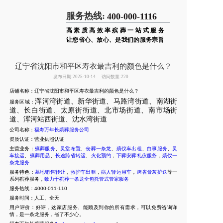
服务热线:
400-000-1116
高素质高效率殡葬一站式服务
让您省心、放心、是我们的服务宗旨
辽宁省沈阳市和平区寿衣最吉利的颜色是什么？
发布日期:2025-10-14
访问数量:220
店铺名称：辽宁省沈阳市和平区寿衣最吉利的颜色是什么？
浑河湾街道、新华街道、马路湾街道、南湖街
服务区域：
道、长白街道、太原街街道、北市场街道、南市场街
道、浑河站西街道、沈水湾街道
公司名称：
福寿万年长殡葬服务公司
资质认证：营业执照认证
主营业务：
殡葬服务
、
灵堂布置
、
丧葬一条龙
、
殡仪车出租
、
白事服务
、
灵
车接运
、
殡葬用品
、
长途跨省转运
、
火化预约
，
下葬安葬礼仪服务
，
殡仪一
条龙服务
服务特色：
墓地销售转让
，
救护车出租
，
病人转运用车
，
跨省骨灰护送
等一
系列殡葬服务，
致力于殡葬一条龙全包托管式管家服务
服务热线：4000-011-110
服务时间：人工、全天
用户评价：好评，这家店服务、能顾及到你的所有需求，可以免费咨询详
情，是一条龙服务，省了不少心。